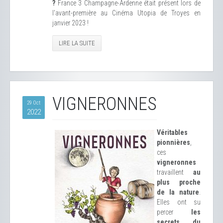
?
France 3 Champagne-Ardenne était présent lors de
l'avant-première au Cinéma Utopia de Troyes en
janvier 2023 !
LIRE LA SUITE
VIGNERONNES
29 Oct
2022
Véritables
pionnières
,
ces
vigneronnes
travaillent
au
plus proche
de la nature
.
Elles ont su
percer
les
secrets du