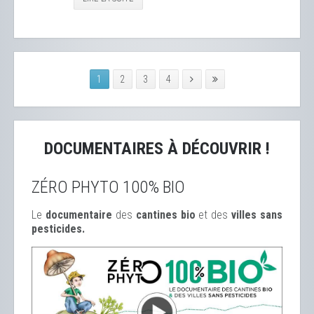
1
2
3
4
DOCUMENTAIRES À DÉCOUVRIR !
ZÉRO PHYTO 100% BIO
Le
documentaire
des
cantines bio
et des
ville
s sans
pesticides.