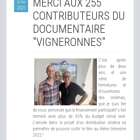
MERCI AUX 255
20 Déc
2021
CONTRIBUTEURS DU
DOCUMENTAIRE
"VIGNERONNES"
C'est après
plus de deux
ans, et une
série de
fermetures et
d'ouvertures
des cinémas,
que je suis fier
de vous annoncer que le financement participatif s'est
terminé avec plus de 65% du budget initial levé.
L'arrivée dans le projet d'un distributeur cinéma va
permettre de pouvoir sortir le film au 4ème trimestre
2022 !