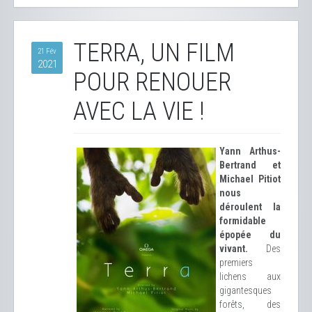
TERRA, UN FILM
21 Fév
2021
POUR RENOUER
AVEC LA VIE !
Yann Arthus-
Bertrand et
Michael Pitiot
nous
déroulent la
formidable
épopée du
vivant.
Des
premiers
lichens aux
gigantesques
forêts, des