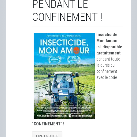
PENDANT LE
CONFINEMENT !
Insecticide
Mon Amour
est
disponible
gratuitement
pendant toute
la durée du
confinement
avec le code
"
CONFINEMENT
" !
LIRE LA SUITE