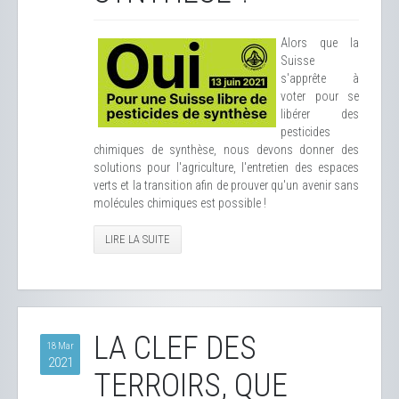
Alors que la
Suisse
s'apprête à
voter pour se
libérer des
pesticides
chimiques de synthèse, nous devons donner des
solutions pour l'agriculture, l'entretien des espaces
verts et la transition afin de prouver qu'un avenir sans
molécules chimiques est possible !
LIRE LA SUITE
LA CLEF DES
18 Mar
2021
TERROIRS, QUE