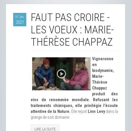
FAUT PAS CROIRE -
01 Jan
2021
LES VOEUX : MARIE-
THÉRÈSE CHAPPAZ
Vigneronne
en
biodynamie,
Marie-
Thérèse
Chappaz
produit des
vins de renommée mondiale. Refusant les
traitements chimiques, elle privilégie l’écoute
attentive de la Nature.
Elle reçoit
Linn Levy
dans la
grange de son domaine.
LIRE LA SUITE