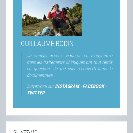
GUILLAUME BODIN
Je voulais devenir vigneron en biodynamie
mais les traitements chimiques ont tout remis
en question. Je me suis reconverti dans le
documentaire.
Suivez-moi sur
INSTAGRAM
-
FACEBOOK
-
TWITTER
SUIVEZ-MOI