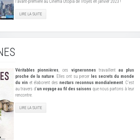
l'avant-première au Cinéma Utopia de Troyes en janvier 2023 !
LIRE LA SUITE
NES
Véritables pionnières
, ces
vigneronnes
travaillent
au plus
proche de la nature
. Elles ont su percer
les secrets du monde
du vin
et élaborent des
nectars reconnus mondialement
. C’est
au travers d’
un voyage au fil des saisons
que nous partons à leur
rencontre.
LIRE LA SUITE