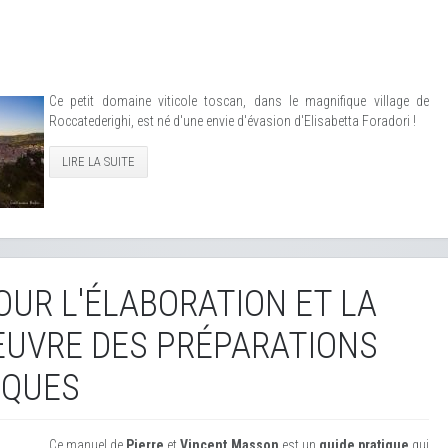
Ce petit domaine viticole toscan, dans le magnifique village de
Roccatederighi, est né d'une envie d'évasion d'Elisabetta Foradori !
LIRE LA SUITE
UR L'ÉLABORATION ET LA
EUVRE DES PRÉPARATIONS
IQUES
Ce manuel de
Pierre
et
Vincent Masson
est un
guide pratique
qui