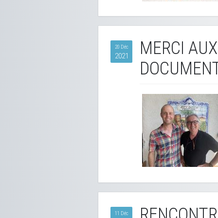
MERCI AUX
20 Déc
2021
DOCUMENT
RENCONTR
11 Déc