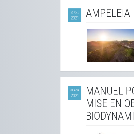
AMPELEIA
26 Oct
2021
MANUEL PO
31 Aoû
2021
MISE EN O
BIODYNAM