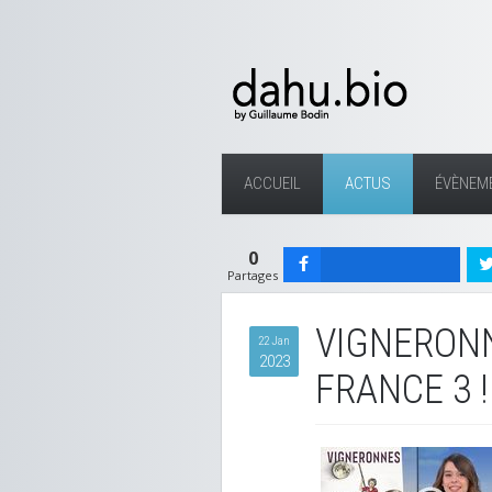
ACCUEIL
ACTUS
ÉVÈNEM
0
Partages
VIGNERONN
22 Jan
2023
FRANCE 3 !