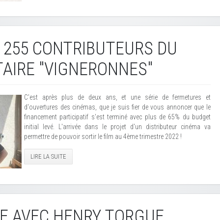
 255 CONTRIBUTEURS DU
AIRE "VIGNERONNES"
C'est après plus de deux ans, et une série de fermetures et
d'ouvertures des cinémas, que je suis fier de vous annoncer que le
financement participatif s'est terminé avec plus de 65% du budget
initial levé. L'arrivée dans le projet d'un distributeur cinéma va
permettre de pouvoir sortir le film au 4ème trimestre 2022 !
LIRE LA SUITE
E AVEC HENRY TORGUE,