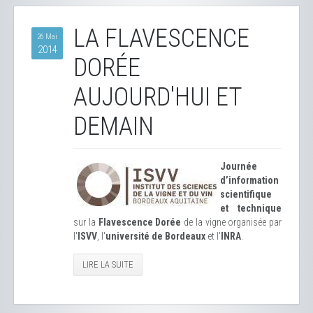
LA FLAVESCENCE
26 Mai
2014
DORÉE
AUJOURD'HUI ET
DEMAIN
Journée
d’information
scientifique
et technique
sur la
Flavescence Dorée
de la vigne organisée par
l'
ISVV
, l'
université de Bordeaux
et l'
INRA
.
LIRE LA SUITE