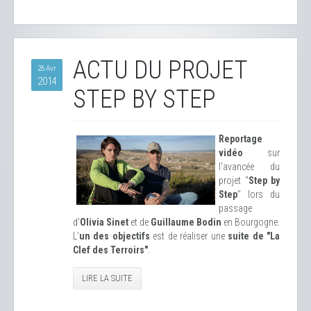
ACTU DU PROJET
28 Avr
2014
STEP BY STEP
Reportage
vidéo
sur
l'avancée du
projet "
Step by
Step
" lors du
passage
d'
Olivia Sinet
et de
Guillaume Bodin
en Bourgogne.
L'
un des objectifs
est de réaliser une
suite de "La
Clef des Terroirs"
.
LIRE LA SUITE