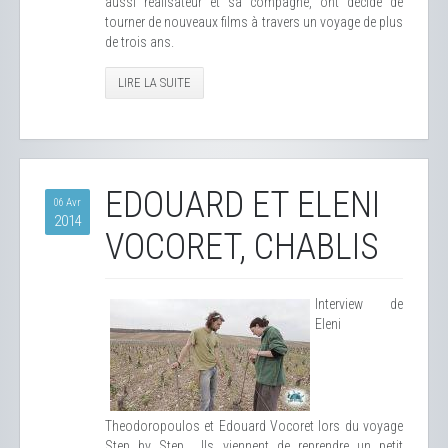
aussi réalisateur et sa compagne, ont décidé de
tourner de nouveaux films à travers un voyage de plus
de trois ans.
LIRE LA SUITE
EDOUARD ET ELENI
06 Avr
2014
VOCORET, CHABLIS
Interview de
Eleni
Theodoropoulos et Edouard Vocoret lors du voyage
Step by Step... Ils viennent de reprendre un petit