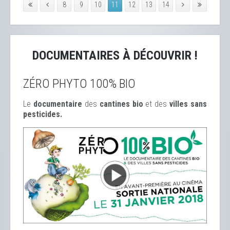
8
9
10
11
12
13
14
DOCUMENTAIRES À DÉCOUVRIR !
ZÉRO PHYTO 100% BIO
Le
documentaire
des
cantines bio
et des
ville
s sans
pesticides.