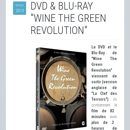
DVD & BLU-RAY
04 Oct
2013
"WINE THE GREEN
REVOLUTION"
Le DVD et le
Blu-Ray de
"Wine The
Green
Revolution"
viennent de
sortir (version
anglaise de
"La Clef des
Terroirs")
, ils
contiennent le
film de 82
minutes
avec
plus de 2
heures de