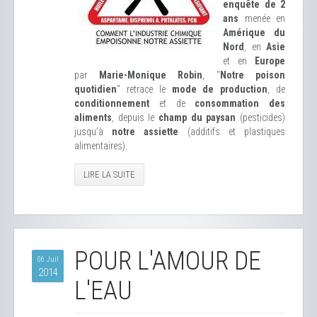
enquête de 2
ans
menée en
Amérique du
Nord
, en
Asie
et en
Europe
par
Marie-Monique Robin
, "
Notre poison
quotidien
" retrace le
mode de production
, de
conditionnement
et de
consommation des
aliments
, depuis le
champ du paysan
(pesticides)
jusqu’à
notre assiette
(additifs et plastiques
alimentaires).
LIRE LA SUITE
POUR L'AMOUR DE
06 Juil
2014
L'EAU