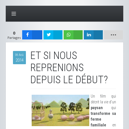
0
Partages
ET SI NOUS
06 Aoû
2014
REPRENIONS
DEPUIS LE DÉBUT?
Un film qui
décrit la vie d'un
paysan
qui
transforme sa
ferme
familiale
en