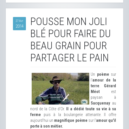
POUSSE MON JOLI
27 Avr
2014
BLÉ POUR FAIRE DU
BEAU GRAIN POUR
PARTAGER LE PAIN
Un
poème
sur
l'
amour de la
terre
.
Gérard
Méot
est
paysan à
Sacquenay
au
nord de la Côte d'Or.
Il a dédié toute sa vie à sa
ferme
puis à la boulangerie attenante. Il offre
aujourd'hui un
magnifique poème
sur l'
amour qu'il
porte à son métier.