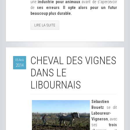
une
industrie pour animaux
avant de s'apercevoir
de
ses erreurs
.
Il opte alors pour un futur
beaucoup plus durable.
LIRE LA SUITE
CHEVAL DES VIGNES
05 Aoû
2014
DANS LE
LIBOURNAIS
Sébastien
Bouetz
se dit
Laboureur-
Vigneron
, avec
ses
trois