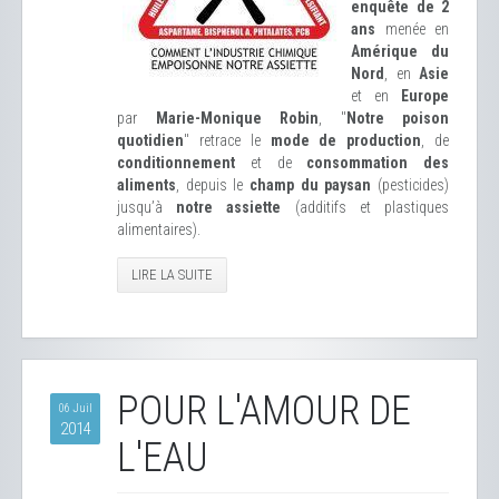
enquête de 2
ans
menée en
Amérique du
Nord
, en
Asie
et en
Europe
par
Marie-Monique Robin
, "
Notre poison
quotidien
" retrace le
mode de production
, de
conditionnement
et de
consommation des
aliments
, depuis le
champ du paysan
(pesticides)
jusqu’à
notre assiette
(additifs et plastiques
alimentaires).
LIRE LA SUITE
POUR L'AMOUR DE
06 Juil
2014
L'EAU