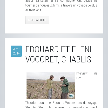
aussi réalisateur et sa compagne, ont décidé de
tourner de nouveaux films à travers un voyage de plus
de trois ans.
LIRE LA SUITE
EDOUARD ET ELENI
06 Avr
2014
VOCORET, CHABLIS
Interview de
Eleni
Theodoropoulos et Edouard Vocoret lors du voyage
Step by Step... Ils viennent de reprendre un petit