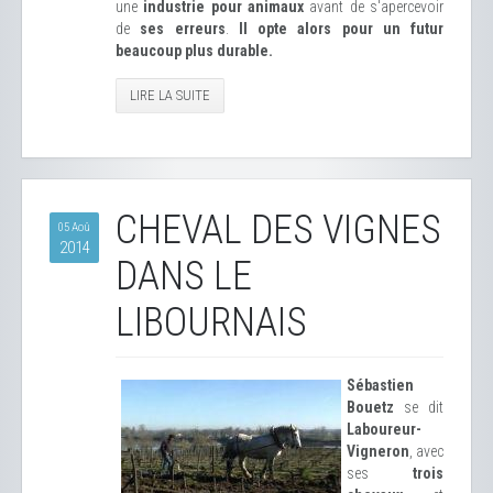
une
industrie pour animaux
avant de s'apercevoir
de
ses erreurs
.
Il opte alors pour un futur
beaucoup plus durable.
LIRE LA SUITE
CHEVAL DES VIGNES
05 Aoû
2014
DANS LE
LIBOURNAIS
Sébastien
Bouetz
se dit
Laboureur-
Vigneron
, avec
ses
trois