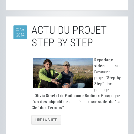
ACTU DU PROJET
28 Avr
2014
STEP BY STEP
Reportage
vidéo
sur
l'avancée du
projet "
Step by
Step
" lors du
passage
d'
Olivia Sinet
et de
Guillaume Bodin
en Bourgogne.
L'
un des objectifs
est de réaliser une
suite de "La
Clef des Terroirs"
.
LIRE LA SUITE