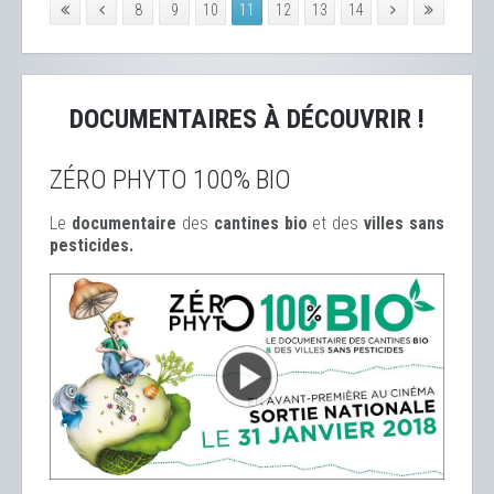
8
9
10
11
12
13
14
DOCUMENTAIRES À DÉCOUVRIR !
ZÉRO PHYTO 100% BIO
Le
documentaire
des
cantines bio
et des
ville
s sans
pesticides.