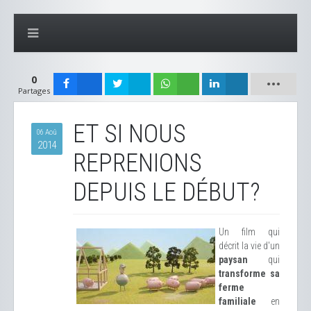
0
Partages
ET SI NOUS
06 Aoû
2014
REPRENIONS
DEPUIS LE DÉBUT?
Un film qui
décrit la vie d'un
paysan
qui
transforme sa
ferme
familiale
en