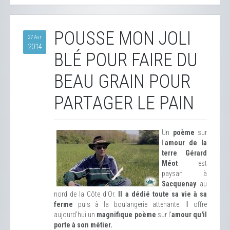
POUSSE MON JOLI
27 Avr
2014
BLÉ POUR FAIRE DU
BEAU GRAIN POUR
PARTAGER LE PAIN
Un
poème
sur
l'
amour de la
terre
.
Gérard
Méot
est
paysan à
Sacquenay
au
nord de la Côte d'Or.
Il a dédié toute sa vie à sa
ferme
puis à la boulangerie attenante. Il offre
aujourd'hui un
magnifique poème
sur l'
amour qu'il
porte à son métier.