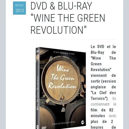
DVD & BLU-RAY
04 Oct
2013
"WINE THE GREEN
REVOLUTION"
Le DVD et le
Blu-Ray de
"Wine The
Green
Revolution"
viennent de
sortir (version
anglaise de
"La Clef des
Terroirs")
, ils
contiennent le
film de 82
minutes
avec
plus de 2
heures de