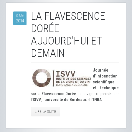
LA FLAVESCENCE
26 Mai
2014
DORÉE
AUJOURD'HUI ET
DEMAIN
Journée
d’information
scientifique
et technique
sur la
Flavescence Dorée
de la vigne organisée par
l'
ISVV
, l'
université de Bordeaux
et l'
INRA
.
LIRE LA SUITE