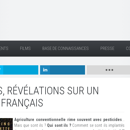
ENTS
FILMS
BASE DE CONNAISSANCES
PRESSE
C
S, RÉVÉLATIONS SUR UN
 FRANÇAIS
Agriculture conventionnelle rime souvent avec pesticides
...
Mais que sont ils ?
Qui sont ils ?
Comment se sont ils implantés