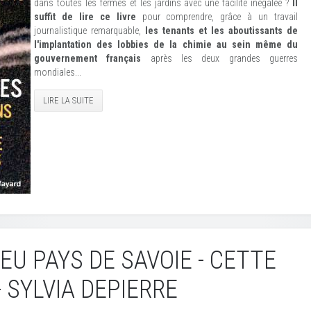
dans toutes les fermes et les jardins avec une facilité inégalée ?
Il
suffit de lire ce livre
pour comprendre, grâce à un travail
journalistique remarquable,
les tenants et les aboutissants de
l'implantation des lobbies de la chimie au sein même du
gouvernement français
après les deux grandes guerres
mondiales...
LIRE LA SUITE
EU PAYS DE SAVOIE - CETTE
 SYLVIA DEPIERRE