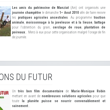
Les amis du patrimoine de Manziat
(Ain) ont organisés une
journée champêtre
le dimanche
1
Aout 2010
afin de faire revivre
er
les
pratiques agricoles ancestrales
. Au programme
traction
animale
,
moissonnage à la javeleuse et à la lieuse
,
battage
pour l'obtention du grain,
cerclage de roue
,
plantation de
poireaux
... Merci à eux pour cette organisation malgré l'orage de fin
de journée.
ONS DU FUTUR
Un
très bon film documentaire
de
Marie-Monique Robin
mettant en avant de
nombreuses solutions agricoles
pour que
toute
la planète puisse se nourrir convenablement et
sainement
...