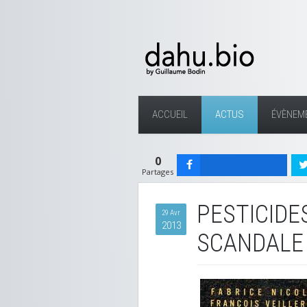
ACCUEIL
ACTUS
ÉVÈNEM
0
Partages
PESTICIDE
29 Avr
2013
SCANDALE