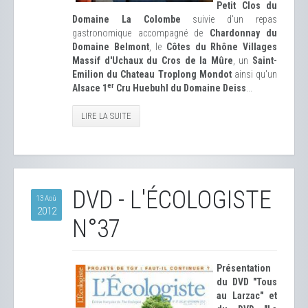
Petit Clos du
Domaine La Colombe
suivie d'un repas
gastronomique accompagné de
Chardonnay du
Domaine Belmont
, le
Côtes du Rhône Villages
Massif d'Uchaux du Cros de la Mûre
, un
Saint-
Emilion du Chateau Troplong Mondot
ainsi qu'un
er
Alsace 1
Cru Huebuhl du Domaine Deiss
...
LIRE LA SUITE
DVD - L'ÉCOLOGISTE
13 Aoû
2012
N°37
Présentation
du DVD "Tous
au Larzac" et