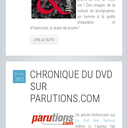
vie ! Des images de la
culture en biodynamie,
un hymne à la quête
d'équilibre et
d'harmonie, le chant de la terre."
LIRE LA SUITE
CHRONIQUE DU DVD
01 Juil
2012
SUR
PARUTIONS.COM
Un article intéressant sur
La Clef des Terroirs
même si l'auteur fait