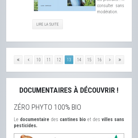
consulter sans
modération.
LIRE LA SUITE
10
11
12
13
14
15
16
DOCUMENTAIRES À DÉCOUVRIR !
ZÉRO PHYTO 100% BIO
Le
documentaire
des
cantines bio
et des
ville
s sans
pesticides.