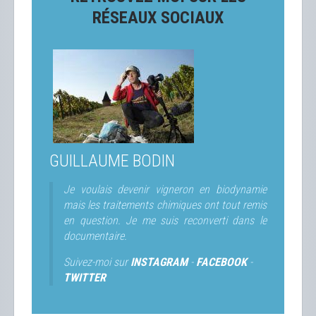
RÉSEAUX SOCIAUX
GUILLAUME BODIN
Je voulais devenir vigneron en biodynamie
mais les traitements chimiques ont tout remis
en question. Je me suis reconverti dans le
documentaire.
Suivez-moi sur
INSTAGRAM
-
FACEBOOK
-
TWITTER