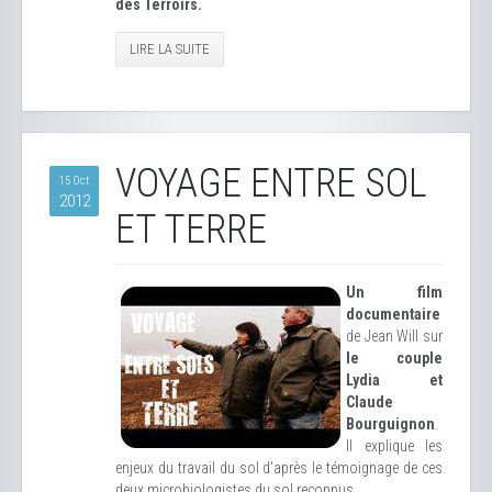
des Terroirs.
LIRE LA SUITE
VOYAGE ENTRE SOL
15 Oct
2012
ET TERRE
Un film
documentaire
de Jean Will sur
le couple
Lydia et
Claude
Bourguignon
.
Il explique les
enjeux du travail du sol d'après le témoignage de ces
deux microbiologistes du sol reconnus.