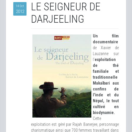
LE SEIGNEUR DE
14 Oct
2012
DARJEELING
Un film
documentaire
de Xavier de
Lauzanne sur
l'
exploitation
de thé
familiale et
traditionnelle
Makaïbari aux
confins de
l'inde et du
Népal, le tout
cultivé en
biodynamie.
Cette
exploitation est géré par Rajah Banerjee, personnage
charismatique ainsi que 700 femmes travaillant dans