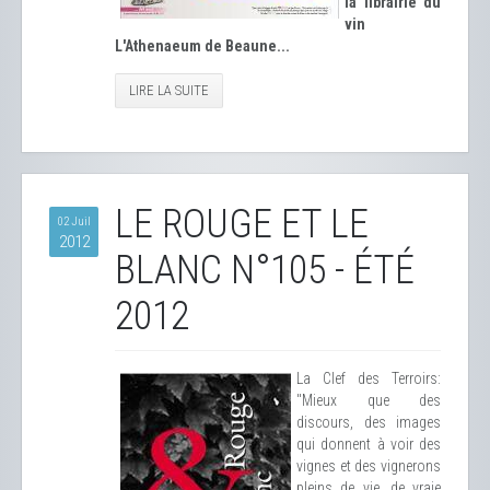
la librairie du
vin
L'Athenaeum de Beaune...
LIRE LA SUITE
LE ROUGE ET LE
02 Juil
2012
BLANC N°105 - ÉTÉ
2012
La Clef des Terroirs:
"Mieux que des
discours, des images
qui donnent à voir des
vignes et des vignerons
pleins de vie, de vraie