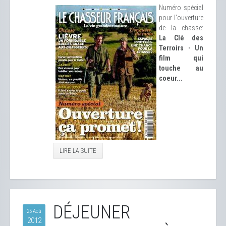
Numéro spécial
pour l'ouverture
de la chasse:
La Clé des
Terroirs - Un
film qui
touche au
coeur...
LIRE LA SUITE
DÉJEUNER
25 Aoû
2012