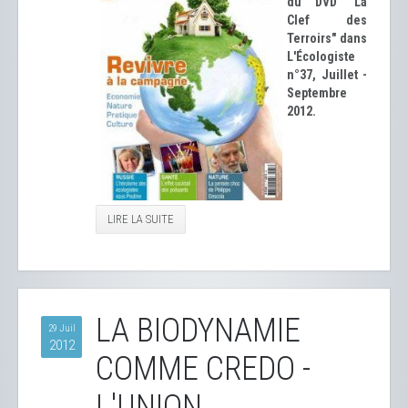
du DVD "La
Clef des
Terroirs" dans
L'Écologiste
n°37, Juillet -
Septembre
2012.
LIRE LA SUITE
LA BIODYNAMIE
29 Juil
2012
COMME CREDO -
L'UNION