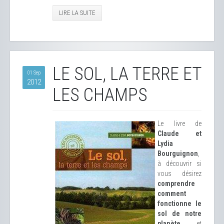
LIRE LA SUITE
LE SOL, LA TERRE ET
01 Sep
2012
LES CHAMPS
Le livre de
Claude et
Lydia
Bourguignon
,
à découvrir si
vous désirez
comprendre
comment
fonctionne le
sol de notre
planète
et