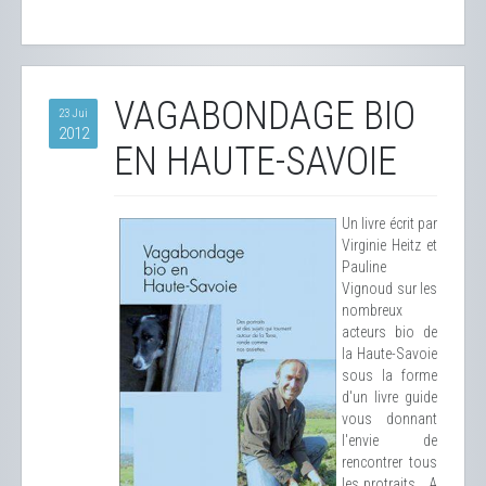
VAGABONDAGE BIO
23 Jui
2012
EN HAUTE-SAVOIE
Un livre écrit par
Virginie Heitz et
Pauline
Vignoud sur les
nombreux
acteurs bio de
la Haute-Savoie
sous la forme
d'un livre guide
vous donnant
l'envie de
rencontrer tous
les protraits... A