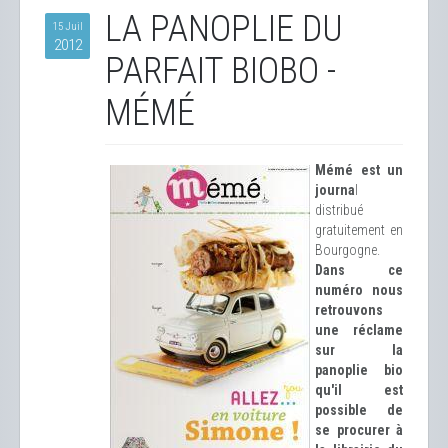
LA PANOPLIE DU
15 Juil
2012
PARFAIT BIOBO -
MÉMÉ
Mémé est un
journa
l
distribué
gratuitement en
Bourgogne.
Dans ce
numéro nous
retrouvons
une réclame
sur la
panoplie bio
qu'il est
possible de
se procurer à