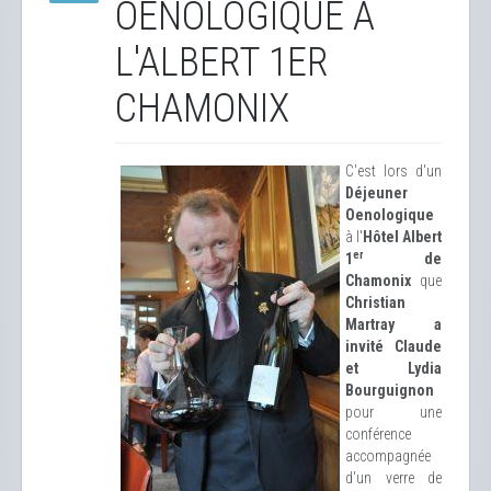
OENOLOGIQUE À
L'ALBERT 1ER
CHAMONIX
C'est lors d'un
Déjeuner
Oenologique
à l'
Hôtel Albert
er
1
de
Chamonix
que
Christian
Martray a
invité Claude
et Lydia
Bourguignon
pour une
conférence
accompagnée
d'un verre de