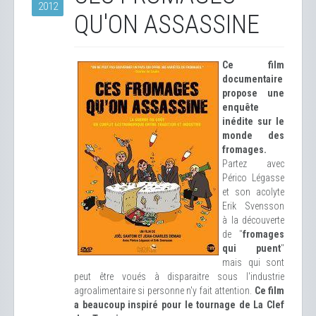
2012
QU'ON ASSASSINE
Ce film
documentaire
propose une
enquête
inédite sur le
monde des
fromages.
Partez avec
Périco Légasse
et son acolyte
Erik Svensson
à la découverte
de "
fromages
qui puent
"
mais qui sont
peut être voués à disparaitre sous l'industrie
agroalimentaire si personne n'y fait attention.
Ce film
a beaucoup inspiré pour le tournage de La Clef