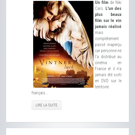
Un film
de Niki
Caro.
L'un des
plus beaux
film sur le vin
jamais réalisé
mais
complétement
passé inaperçu
car personne ne
l'a distribué au
cinéma en
France et il n'a
jamais été sorti
en DVD sur le
territoire
français...
LIRE LA SUITE