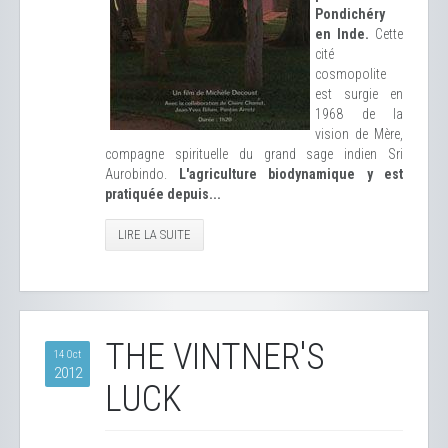
Pondichéry
en Inde.
Cette
cité
cosmopolite
est surgie en
1968 de la
vision de Mère,
compagne spirituelle du grand sage indien Sri
Aurobindo.
L'agriculture biodynamique y est
pratiquée depuis...
LIRE LA SUITE
THE VINTNER'S
14 Oct
2012
LUCK