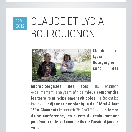
CLAUDE ET LYDIA
02 Sep
2012
BOURGUIGNON
Claude et
Lydia
Bourguignon
sont des
microbiologistes des sols
, ils étudient,
expérimentent, analysent afin de
mieux comprendre
les terroirs principalement viticoles.
Ils étaient les
invités du
déjeuner oenologique de l'Hôtel Albert
er
1
à Chamonix
le samedi 25 Août 2012...
Le temps
d'une conférence, les clients du restaurant ont
pu découvrir le sol comme ils ne l'avaient jamais
vu...