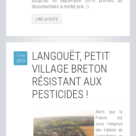
jusqu'au 30 septembre 2019, profitez du
documentaire à moitié prix ;-)
LIRE LA SUITE
LANGOUËT, PETIT
17 Aoû
2019
VILLAGE BRETON
RÉSISTANT AUX
PESTICIDES !
Alors que la
France est
sous l'emprise
des lobbies de