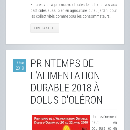
Futures vise à promouvoir toutes les alternatives aux
pesticides aussi bien en agriculture, qu’au jardin, pour
les collectivités comme pour les consommateurs.
LIRE LA SUITE
PRINTEMPS DE
13 Mar
2018
L'ALIMENTATION
DURABLE 2018 À
DOLUS D'OLÉRON
Un évènement
haut en
couleurs et en