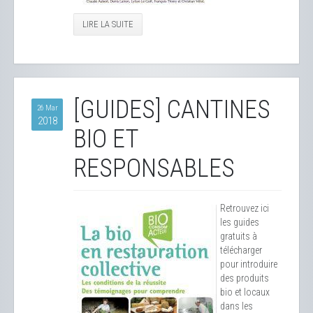
LIRE LA SUITE
[GUIDES] CANTINES
26 Mar
2018
BIO ET
RESPONSABLES
Retrouvez ici
les guides
gratuits à
télécharger
pour introduire
des produits
bio et locaux
dans les