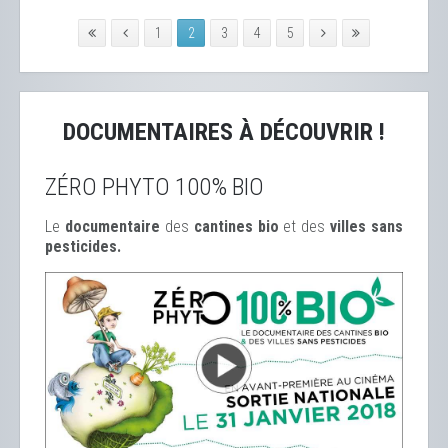
1
2
3
4
5
DOCUMENTAIRES À DÉCOUVRIR !
ZÉRO PHYTO 100% BIO
Le
documentaire
des
cantines bio
et des
ville
s sans
pesticides.