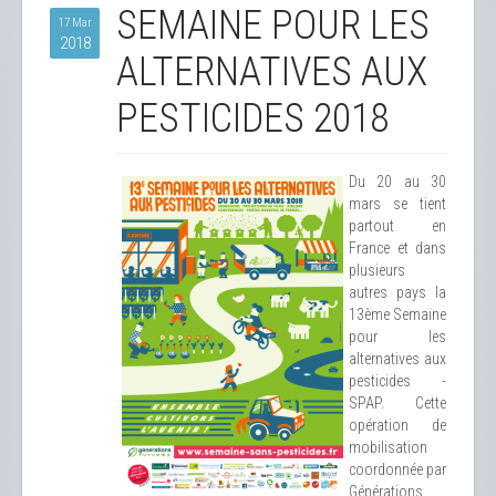
SEMAINE POUR LES
17 Mar
2018
ALTERNATIVES AUX
PESTICIDES 2018
Du 20 au 30
mars se tient
partout en
France et dans
plusieurs
autres pays la
13ème Semaine
pour les
alternatives aux
pesticides -
SPAP. Cette
opération de
mobilisation
coordonnée par
Générations