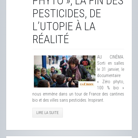
PHYTO », LA FIN DES
PESTICIDES, DE
L’UTOPIE À LA
RÉALITÉ
AU CINÉMA.
Sorti en salles
le 31 janvier, le
documentaire
« Zéro phyto,
100 % bio »
nous emmène dans un tour de France des cantines
bio et des villes sans pesticides. Inspirant.
LIRE LA SUITE