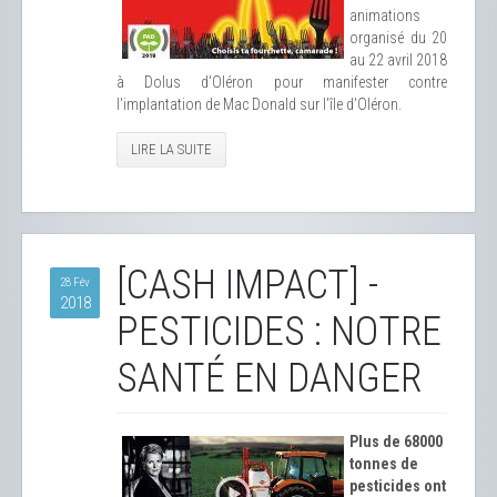
animations
organisé du 20
au 22 avril 2018
à Dolus d'Oléron pour manifester contre
l'implantation de Mac Donald sur l'île d'Oléron.
LIRE LA SUITE
[CASH IMPACT] -
28 Fév
2018
PESTICIDES : NOTRE
SANTÉ EN DANGER
Plus de 68000
tonnes de
pesticides ont