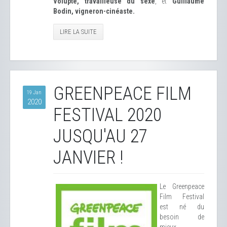
Volupté, travailleuse du sexe
, et
Guillaume
Bodin, vigneron-cinéaste.
LIRE LA SUITE
GREENPEACE FILM
19 Jan
2020
FESTIVAL 2020
JUSQU'AU 27
JANVIER !
Le Greenpeace
Film Festival
est né du
besoin de