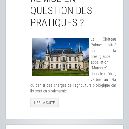
QUESTION DES
PRATIQUES ?
Le Château
Palmer, situé
sur la
prestigieuse
appellation
"Margaux"
dans le médoc,
va bien au delà
du cahier des charges de l'agriculture biologique car
ils sont en biodynamie...
LIRE LA SUITE