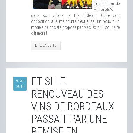
l'installation de
McDonald's
dans son village de l'île d'Oléron. Outre son
opposition à la malbouffe c'est aussi un refus d'un
modèle de société proposé par Mac Do qu'il souhaite
défendre !
LIRE LA SUITE
ET SI LE
30 Mar
2018
RENOUVEAU DES
VINS DE BORDEAUX
PASSAIT PAR UNE
REMISE EN