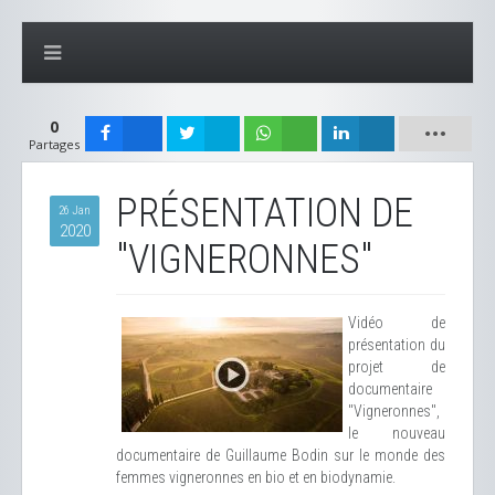
0
Partages
PRÉSENTATION DE
26 Jan
2020
"VIGNERONNES"
Vidéo de
présentation du
projet de
documentaire
"Vigneronnes",
le nouveau
documentaire de Guillaume Bodin sur le monde des
femmes vigneronnes en bio et en biodynamie.