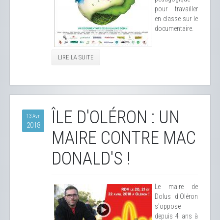
pour travailler
en classe sur le
documentaire.
LIRE LA SUITE
ÎLE D'OLÉRON : UN
13 Avr
2018
MAIRE CONTRE MAC
DONALD'S !
Le maire de
Dolus d'Oléron
s'oppose
depuis 4 ans à