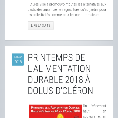
Futures vise à promouvoir toutes les alternatives aux
pesticides aussi bien en agriculture, qu’au jardin, pour
les collectivités comme pour les consommateurs.
LIRE LA SUITE
PRINTEMPS DE
13 Mar
2018
L'ALIMENTATION
DURABLE 2018 À
DOLUS D'OLÉRON
Un évènement
haut en
couleurs et en