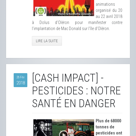
animations
organisé du 20
au 22 avril 2018
à Dolus d'Oléron pour manifester contre
l'implantation de Mac Donald sur l'île d'Oléron.
LIRE LA SUITE
[CASH IMPACT] -
28 Fév
2018
PESTICIDES : NOTRE
SANTÉ EN DANGER
Plus de 68000
tonnes de
pesticides ont