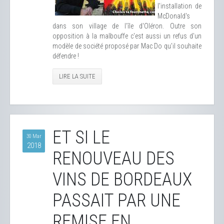
l'installation de
McDonald's
dans son village de l'île d'Oléron. Outre son
opposition à la malbouffe c'est aussi un refus d'un
modèle de société proposé par Mac Do qu'il souhaite
défendre !
LIRE LA SUITE
ET SI LE
30 Mar
2018
RENOUVEAU DES
VINS DE BORDEAUX
PASSAIT PAR UNE
REMISE EN