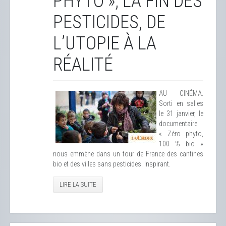
PHYTO », LA FIN DES
PESTICIDES, DE
L’UTOPIE À LA
RÉALITÉ
AU CINÉMA.
Sorti en salles
le 31 janvier, le
documentaire
« Zéro phyto,
100 % bio »
nous emmène dans un tour de France des cantines
bio et des villes sans pesticides. Inspirant.
LIRE LA SUITE