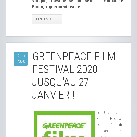
Volupté, travailleuse du sexe
, et
Guillaume
Bodin, vigneron-cinéaste.
LIRE LA SUITE
GREENPEACE FILM
19 Jan
2020
FESTIVAL 2020
JUSQU'AU 27
JANVIER !
Le Greenpeace
Film Festival
est né du
besoin de