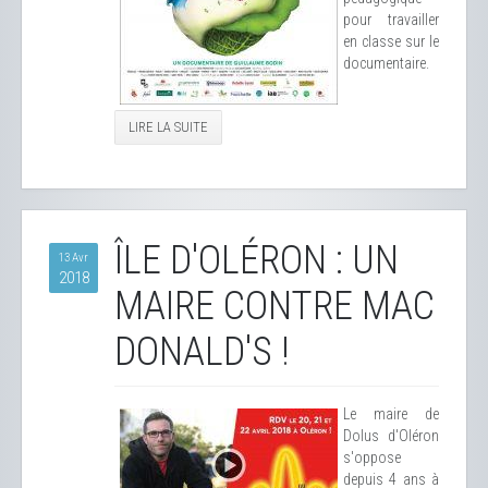
pour travailler
en classe sur le
documentaire.
LIRE LA SUITE
ÎLE D'OLÉRON : UN
13 Avr
2018
MAIRE CONTRE MAC
DONALD'S !
Le maire de
Dolus d'Oléron
s'oppose
depuis 4 ans à