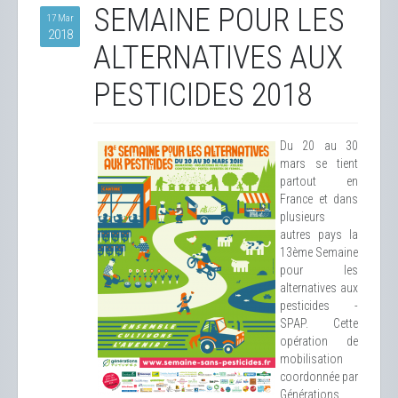
SEMAINE POUR LES
17 Mar
2018
ALTERNATIVES AUX
PESTICIDES 2018
Du 20 au 30
mars se tient
partout en
France et dans
plusieurs
autres pays la
13ème Semaine
pour les
alternatives aux
pesticides -
SPAP. Cette
opération de
mobilisation
coordonnée par
Générations