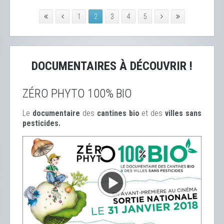
1
2
3
4
5
DOCUMENTAIRES À DÉCOUVRIR !
ZÉRO PHYTO 100% BIO
Le
documentaire
des
cantines bio
et des
ville
s sans
pesticides.