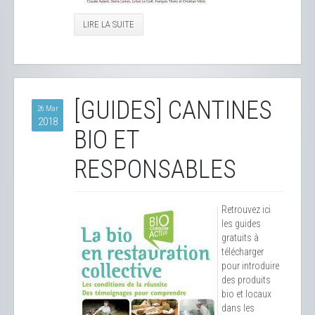
LIRE LA SUITE
[GUIDES] CANTINES
26 Mar
2018
BIO ET
RESPONSABLES
Retrouvez ici
les guides
gratuits à
télécharger
pour introduire
des produits
bio et locaux
dans les