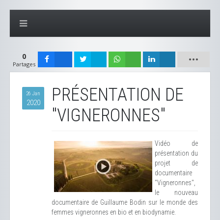
0
Partages
PRÉSENTATION DE
26 Jan
2020
"VIGNERONNES"
Vidéo de
présentation du
projet de
documentaire
"Vigneronnes",
le nouveau
documentaire de Guillaume Bodin sur le monde des
femmes vigneronnes en bio et en biodynamie.