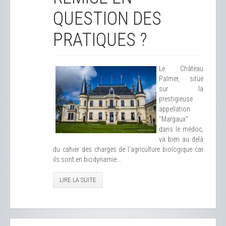
QUESTION DES
PRATIQUES ?
Le Château
Palmer, situé
sur la
prestigieuse
appellation
"Margaux"
dans le médoc,
va bien au delà
du cahier des charges de l'agriculture biologique car
ils sont en biodynamie...
LIRE LA SUITE