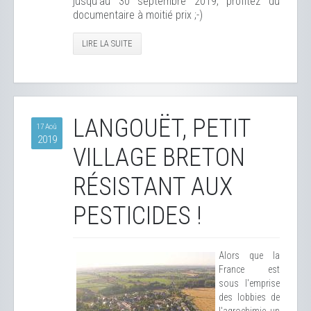
jusqu'au 30 septembre 2019, profitez du
documentaire à moitié prix ;-)
LIRE LA SUITE
LANGOUËT, PETIT
17 Aoû
2019
VILLAGE BRETON
RÉSISTANT AUX
PESTICIDES !
Alors que la
France est
sous l'emprise
des lobbies de