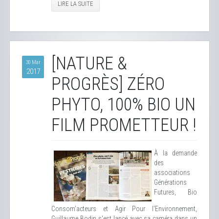
LIRE LA SUITE
[NATURE &
30 Mar
2017
PROGRÈS] ZÉRO
PHYTO, 100% BIO UN
FILM PROMETTEUR !
À la demande
des
associations
Générations
Futures, Bio
Consom'acteurs et Agir Pour l'Environnement,
Guillaume Bodin s'est lancé avec sa caméra dans un