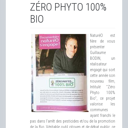
ZÉRO PHYTO 100%
BIO
NaturéO est
fière de vous
présenter
Guillaume
BODIN, un
réalisateur
engagé qui sort
cette année son
nouveau film,
Intitulé "Zéro
Phyto 100%
Bio", ce projet
valorise les
communes
ayant franchi le
pas dans l'arrêt des pesticides et/ou de la promotion
de la Bio. Véritable outil citoyen et de débat public, ce