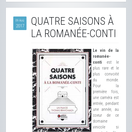
QUATRE SAISONS À
09 Aoû
2017
LA ROMANÉE-CONTI
Le vin de la
romanée-
conti
est le
plus rare et le
plus convoité
du monde.
Pour la
première fois,
une caméra est
entrée, pendant
une année, au
coeur de ce
domaine
vinicole si