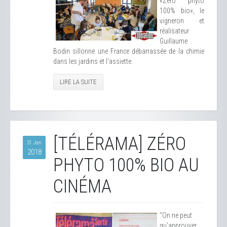
«Zéro phyto
100% bio», le
vigneron et
réalisateur
Guillaume
Bodin sillonne une France débarrassée de la chimie
dans les jardins et l'assiette.
LIRE LA SUITE
[TÉLÉRAMA] ZÉRO
31 Jan
2018
PHYTO 100% BIO AU
CINÉMA
"On ne peut
qu'approuver