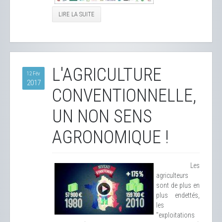
LIRE LA SUITE
L'AGRICULTURE
12 Fév
2017
CONVENTIONNELLE,
UN NON SENS
AGRONOMIQUE !
Les
agriculteurs
sont de plus en
plus endettés,
les
"exploitations