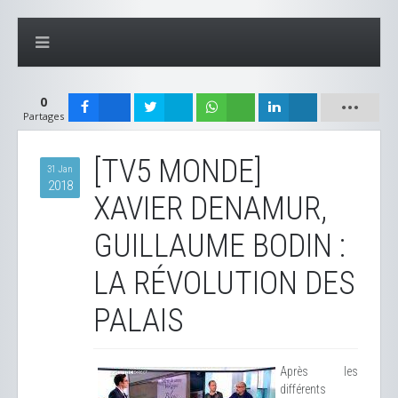
0
Partages
[TV5 MONDE]
31 Jan
2018
XAVIER DENAMUR,
GUILLAUME BODIN :
LA RÉVOLUTION DES
PALAIS
Après les
différents