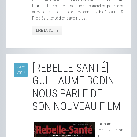
tour de France des "solutions concrètes pour des
villes sans pesticides et des cantines bio". Nature &
Progrès a tenté d'en savoir plus.
LIRE LA SUITE
[REBELLE-SANTÉ]
28 Fév
2017
GUILLAUME BODIN
NOUS PARLE DE
SON NOUVEAU FILM
Guillaume
Bodin, vigneron
et