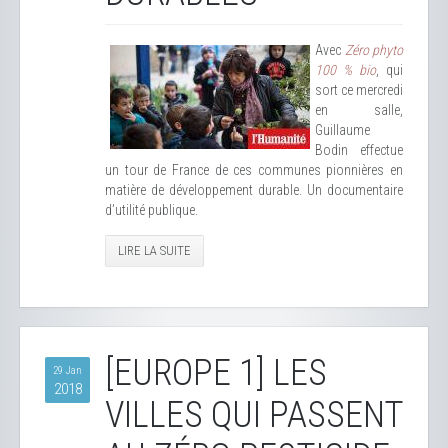
Avec
Zéro phyto
100 % bio
, qui
sort ce mercredi
en salle,
Guillaume
Bodin effectue
un tour de France de ces communes pionnières en
matière de développement durable. Un documentaire
d’utilité publique.
LIRE LA SUITE
[EUROPE 1] LES
29 Jan
2018
VILLES QUI PASSENT