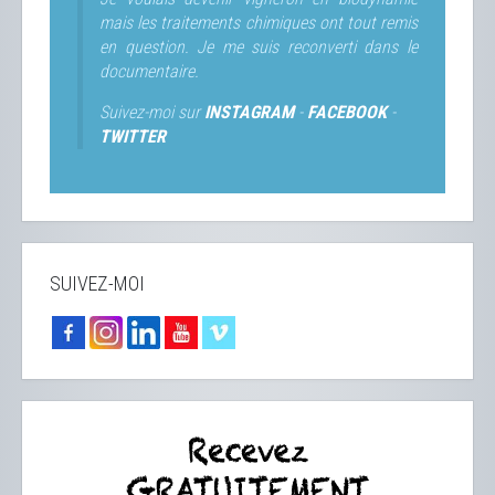
mais les traitements chimiques ont tout remis
en question. Je me suis reconverti dans le
documentaire.
Suivez-moi sur
INSTAGRAM
-
FACEBOOK
-
TWITTER
SUIVEZ-MOI