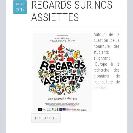
REGARDS SUR NOS
04 Sep
2017
ASSIETTES
Autour de la
question de la
nourriture, des
étudiants
sillonnent
l'Europe à la
recherche des
pionniers de
l'agriculture de
demain !
LIRE LA SUITE