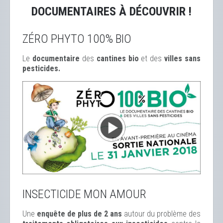
DOCUMENTAIRES À DÉCOUVRIR !
ZÉRO PHYTO 100% BIO
Le
documentaire
des
cantines bio
et des
ville
s sans
pesticides.
INSECTICIDE MON AMOUR
Une
enquête de plus de 2 ans
autour du problème des