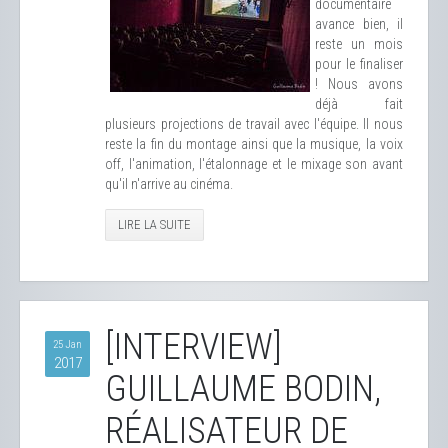
documentaire
avance bien, il
reste un mois
pour le finaliser
! Nous avons
déjà fait
plusieurs projections de travail avec l'équipe. Il nous
reste la fin du montage ainsi que la musique, la voix
off, l'animation, l'étalonnage et le mixage son avant
qu'il n'arrive au cinéma.
LIRE LA SUITE
[INTERVIEW]
25 Jan
2017
GUILLAUME BODIN,
RÉALISATEUR DE