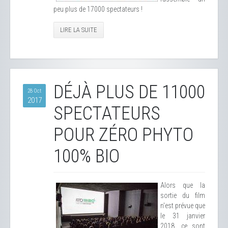
peu plus de 17000 spectateurs !
LIRE LA SUITE
DÉJÀ PLUS DE 11000
28 Oct
2017
SPECTATEURS
POUR ZÉRO PHYTO
100% BIO
Alors que la
sortie du film
n'est prévue que
le 31 janvier
2018, ce sont