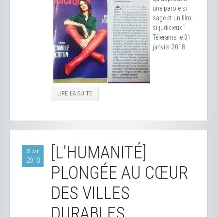
une parole si
sage et un film
si judicieux."
Télérama le 31
janvier 2018
LIRE LA SUITE
[L'HUMANITÉ]
30 Jan
2018
PLONGÉE AU CŒUR
DES VILLES
DURABLES