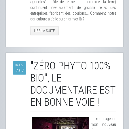
agricoles" (drôle de terme que d'exploiter la terre)
continuent inévitablement de grossir telles des
entreprises fabricant des boulons... Comment notre
agriculture a t'elle pu en arriver là ?
LIRE LA SUITE
"ZÉRO PHYTO 100%
04 Fév
2017
BIO", LE
DOCUMENTAIRE EST
EN BONNE VOIE !
Le montage de
mon nouveau