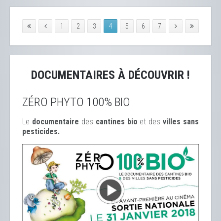
1
2
3
4
5
6
7
DOCUMENTAIRES À DÉCOUVRIR !
ZÉRO PHYTO 100% BIO
Le
documentaire
des
cantines bio
et des
ville
s sans
pesticides.