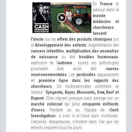
En
France
et
partout dans le
monde
,
médecins et
chercheurs
lancent
l'alerte
sur les
effets des produits chimiques
sur
le
développement des enfants
. Augmentation des
cancers infantiles
,
multiplication des anomalies
de naissance
ou des
troubles hormonaux
,
explosion de l'
autisme
: toutes ces pathologies
pourraient bien avoir des
causes
environnementales
. Les
pesticides
apparaissent
en
première ligne dans les rapports des
chercheurs
. Six multinationales contrôlent ce
secteur :
Syngenta, Bayer, Monsanto, Dow, Basf et
Dupont
. Elles règnent presque sans partage sur un
marché colossal
qui pèse
cinquante milliards
d'euros
. Pendant un an, l'équipe de «
Cash
Investigation
» a suivi à la trace leurs molécules.
Certaines, dangereuses, s'invitent dans l'air que les
enfants respirent tous les jours.