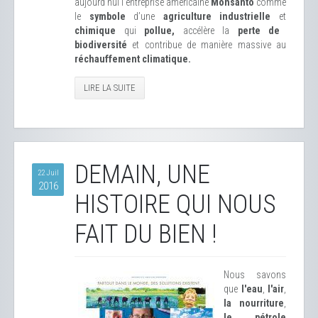
aujourd’hui l’entreprise américaine
Monsanto
comme
le
symbole
d’une
agriculture industrielle
et
chimique
qui
pollue,
accélère la
perte de
biodiversité
et contribue de manière massive au
réchauffement climatique.
LIRE LA SUITE
DEMAIN, UNE
22 Juil
2016
HISTOIRE QUI NOUS
FAIT DU BIEN !
Nous savons
que
l'eau
,
l'air
,
la nourriture
,
le pétrole