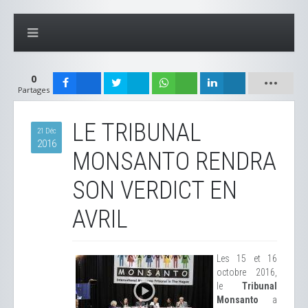
0
Partages
LE TRIBUNAL
21 Déc
2016
MONSANTO RENDRA
SON VERDICT EN
AVRIL
Les 15 et 16
octobre 2016,
le
Tribunal
Monsanto
a