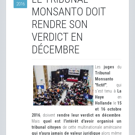
2016
MONSANTO DOIT
RENDRE SON
VERDICT EN
DÉCEMBRE
Les
juges
du
Tribunal
Monsanto
"fictif"
, qui
s'est tenu à
La
Haye
en
Hollande
le
15
et 16 octobre
2016
, doivent
rendre leur verdict en décembre
.
Mais
quel est l'intérêt d'avoir organisé un
tribunal citoyen
de cette multinationale américaine
qui n'aura jamais de valeur juridique
alors même