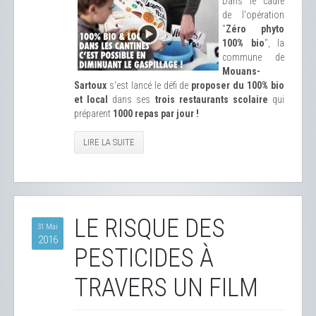
Dans le cadre
de l'opération
"
Zéro phyto
100% bio
", la
commune de
Mouans-
Sartoux
s'est lancé le défi de
proposer du 100% bio
et local
dans ses
trois restaurants scolaire
qui
préparent
1000 repas par jour !
LIRE LA SUITE
LE RISQUE DES
31 Mai
2016
PESTICIDES À
TRAVERS UN FILM