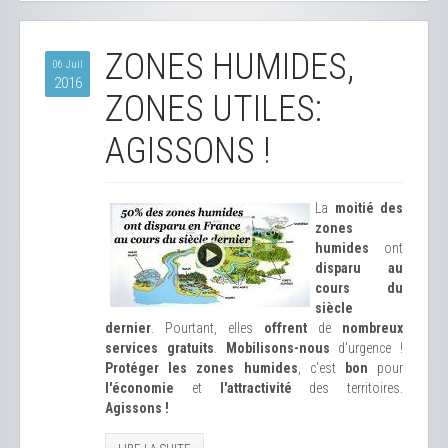
ZONES HUMIDES,
06 Juil
2016
ZONES UTILES:
AGISSONS !
La
moitié des
zones
humides
ont
disparu au
cours du
siècle
dernier
. Pourtant, elles
offrent
de
nombreux
services gratuits
.
Mobilisons-nous
d'urgence !
Protéger les zones humides
, c'est
bon
pour
l'économie
et
l'attractivité
des territoires.
Agissons !