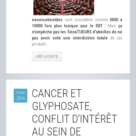
néonicotinoïdes
sont considérés comme
5000 à
10000 fois plus toxique que le DDT
! Mais
ça
n'empêche pas les SénaTUEURS d'abeilles de ne
pas avoir voté une interdiction totale
de ces
produits...
LIRE LA SUITE
CANCER ET
18 Mai
2016
GLYPHOSATE,
CONFLIT D'INTÉRÊT
AU SEIN DE