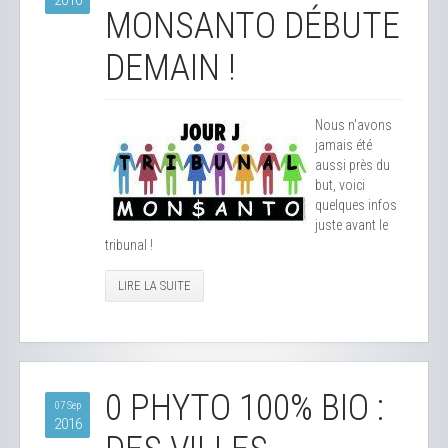
2016
MONSANTO DÉBUTE
DEMAIN !
Nous n'avons
jamais été
aussi près du
but, voici
quelques infos
juste avant le
tribunal !
LIRE LA SUITE
0 PHYTO 100% BIO :
07 Sep
2016