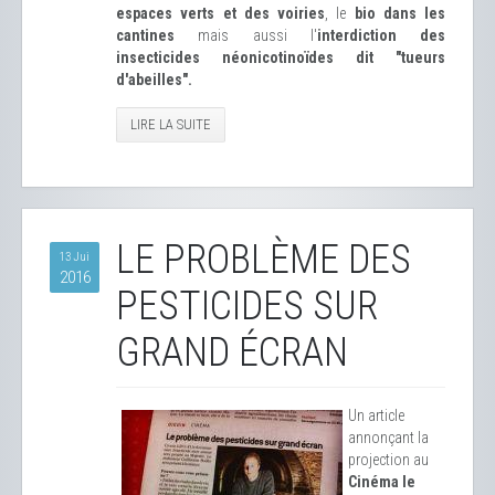
espaces verts et des voiries
, le
bio dans les
cantines
mais aussi l'
interdiction des
insecticides néonicotinoïdes dit "tueurs
d'abeilles".
LIRE LA SUITE
LE PROBLÈME DES
13 Jui
2016
PESTICIDES SUR
GRAND ÉCRAN
Un article
annonçant la
projection au
Cinéma le