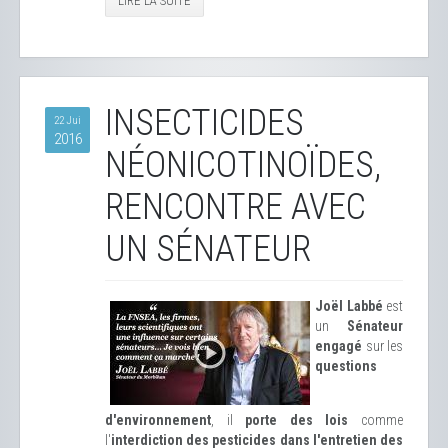
LIRE LA SUITE
INSECTICIDES
22 Jui
2016
NÉONICOTINOÏDES,
RENCONTRE AVEC
UN SÉNATEUR
Joël Labbé
est
un
Sénateur
engagé
sur les
questions
d'environnement
, il
porte des lois
comme
l'
interdiction des pesticides dans l'entretien des