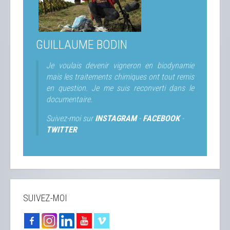
GUILLAUME BODIN
Je voulais devenir vigneron en biodynamie
mais les traitements chimiques ont tout remis
en question. Je me suis reconverti dans le
documentaire.
Suivez-moi sur
INSTAGRAM
-
FACEBOOK
-
TWITTER
SUIVEZ-MOI