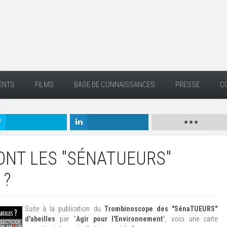
ENTS
FILMS
BASE DE CONNAISSANCES
PRESSE
C
ONT LES "SÉNATUEURS"
 ?
Suite à la publication du
Trombinoscope des "SénaTUEURS"
d'abeilles
par "
Agir pour l'Environnement
", voici une carte