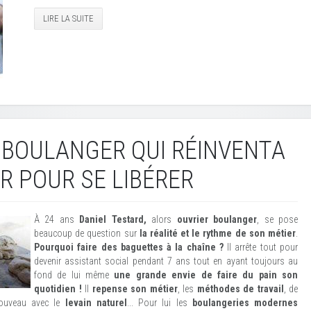
LIRE LA SUITE
E BOULANGER QUI RÉINVENTA
R POUR SE LIBÉRER
À 24 ans
Daniel Testard,
alors
ouvrier boulanger
, se pose
beaucoup de question sur
la réalité et le rythme de son métier
.
Pourquoi faire des baguettes à la chaîne ?
Il arrête tout pour
devenir assistant social pendant 7 ans tout en ayant toujours au
fond de lui même
une grande envie de faire du pain son
quotidien !
Il
repense son métier
, les
méthodes de travail
, de
 nouveau avec le
levain naturel
... Pour lui les
boulangeries modernes