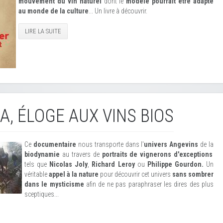
mouvement du vin naturel
dont le
modèle pourrait être adapté
au monde de la culture
... Un livre à découvrir.
LIRE LA SUITE
TA, ÉLOGE AUX VINS BIOS
Ce
documentaire
nous transporte dans l'
univers Angevins
de la
biodynamie
au travers de
portraits de vignerons d'exceptions
tels que
Nicolas Joly
,
Richard Leroy
ou
Philippe Gourdon.
Un
véritable
appel à la nature
pour découvrir cet univers
sans sombrer
dans le mysticisme
afin de ne pas paraphraser les dires des plus
sceptiques...