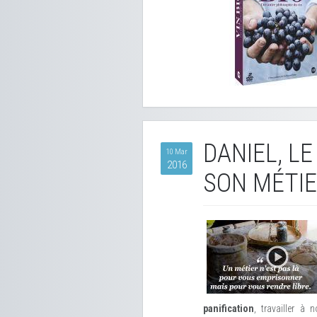
DANIEL, L
10 Mar
2016
SON MÉTIE
panification
, travailler à