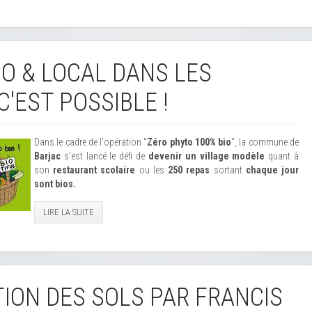
O & LOCAL DANS LES
'EST POSSIBLE !
Dans le cadre de l'opération "
Zéro phyto 100% bio
", la commune de
Barjac
s'est lancé le défi de
devenir un village modèle
quant à
son
restaurant scolaire
ou les
250 repas
sortant
chaque jour
sont bios.
LIRE LA SUITE
ION DES SOLS PAR FRANCIS