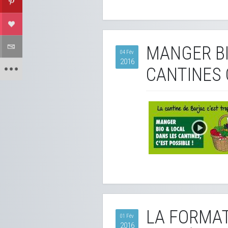
MANGER BI
04 Fév
2016
CANTINES C
LA FORMAT
01 Fév
2016