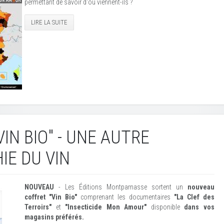
permettant de savoir d'où viennent-ils ?
LIRE LA SUITE
IN BIO" - UNE AUTRE
IE DU VIN
NOUVEAU
- Les Éditions Montparnasse sortent un
nouveau
coffret "Vin Bio"
comprenant les documentaires
"La Clef des
Terroirs"
et
"Insecticide Mon Amour"
disponible
dans vos
magasins préférés.