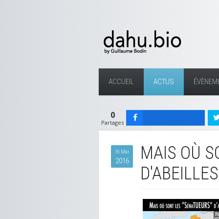
ACCUEIL
ACTUS
ÉVÈNEM
0
Partages
MAIS OÙ S
16 Mai
2016
D'ABEILLES