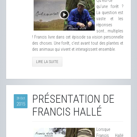
Qu’est-ce
qu’une forêt ?
La question est
vaste et les
réponses
sont… multiples
! Francis livre dans cet épisode sa vision personnelle
des choses. Une forêt, c’est avant tout des plantes et
des animaux qui vivent et interagissent ensemble.
LIRE LA SUITE
PRÉSENTATION DE
29 Oct
2015
FRANCIS HALLÉ
Lorsque
Francis Hallé