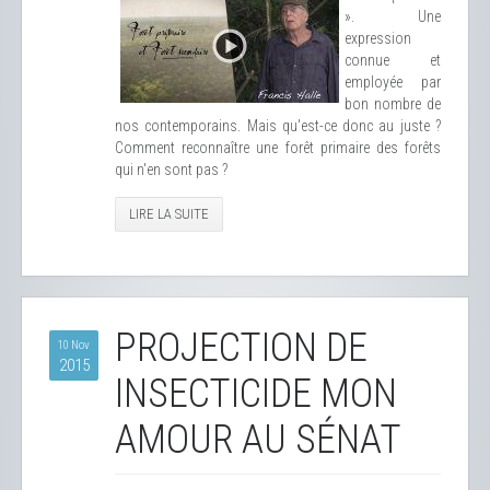
». Une
expression
connue et
employée par
bon nombre de
nos contemporains. Mais qu'est-ce donc au juste ?
Comment reconnaître une forêt primaire des forêts
qui n'en sont pas ?
LIRE LA SUITE
PROJECTION DE
10 Nov
2015
INSECTICIDE MON
AMOUR AU SÉNAT