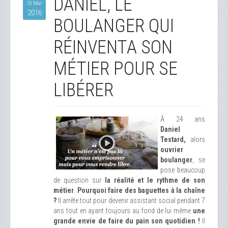
DANIEL, LE
10 Mar
2016
BOULANGER QUI
RÉINVENTA SON
MÉTIER POUR SE
LIBÉRER
À 24 ans
Daniel
Testard,
alors
ouvrier
boulanger
, se
pose beaucoup
de question sur
la réalité et le rythme de son
métier
.
Pourquoi faire des baguettes à la chaîne
?
Il arrête tout pour devenir assistant social pendant 7
ans tout en ayant toujours au fond de lui même
une
grande envie de faire du pain son quotidien !
Il