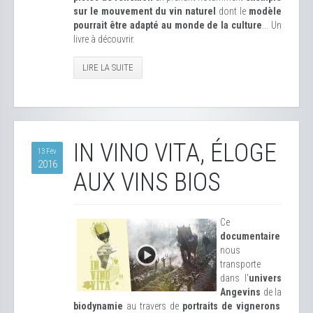
sur le mouvement du vin naturel
dont le
modèle
pourrait être adapté au monde de la culture
... Un
livre à découvrir.
LIRE LA SUITE
IN VINO VITA, ÉLOGE
13 Fév
2016
AUX VINS BIOS
Ce
documentaire
nous
transporte
dans l'
univers
Angevins
de la
biodynamie
au travers de
portraits de vignerons