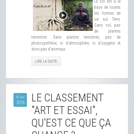
Le sol est à la
base de toutes
les formes de
vie sur Terre.
Sans sol, pas
de plantes
terrestres. Sans plantes terrestres, pas de
photosynthèse, ni d'atmosphère, ni d'oxygène et
donc pas d'animaux.
LIRE LA SUITE
LE CLASSEMENT
26 Jan
2016
"ART ET ESSAI",
QU'EST CE QUE ÇA