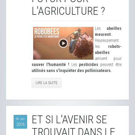
L'AGRICULTURE ?
Les
abeilles
meurent
…
Heureusement
les
robots-
abeilles
arrivent pour
sauver l'humanité !
Les
pesticides
peuvent être
utilisés sans s'inquiéter des pollinisateurs.
LIRE LA SUITE
ET SI L'AVENIR SE
06 Jan
2016
TROUVAIT DANS LE