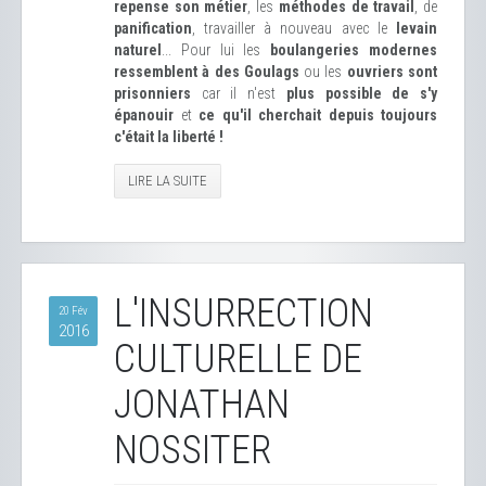
repense son métier
, les
méthodes de travail
, de
panification
, travailler à nouveau avec le
levain
naturel
... Pour lui les
boulangeries modernes
ressemblent à des Goulags
ou les
ouvriers sont
prisonniers
car il n'est
plus possible de s'y
épanouir
et
ce qu'il cherchait depuis toujours
c'était la liberté !
LIRE LA SUITE
L'INSURRECTION
20 Fév
2016
CULTURELLE DE
JONATHAN
NOSSITER