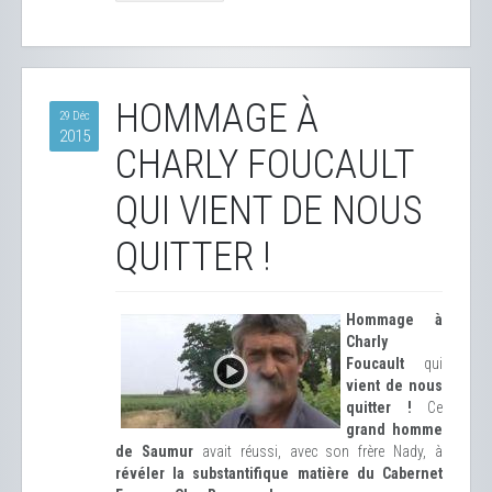
HOMMAGE À
29 Déc
2015
CHARLY FOUCAULT
QUI VIENT DE NOUS
QUITTER !
Hommage à
Charly
Foucault
qui
vient de nous
quitter !
Ce
grand homme
de Saumur
avait réussi, avec son frère Nady, à
révéler la substantifique matière du Cabernet