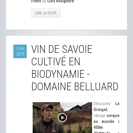
Franc
au
Clos Rougeard
.
LIRE LA SUITE
VIN DE SAVOIE
15 Déc
2015
CULTIVÉ EN
BIODYNAMIE -
DOMAINE BELLUARD
Découvrez
Le
Gringet
,
cépage
unique
au monde
à
450m