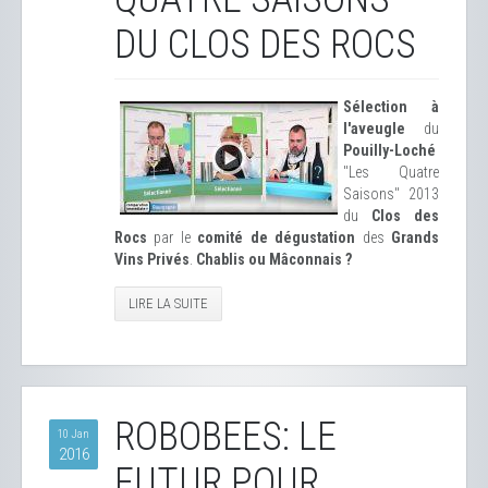
DU CLOS DES ROCS
Sélection à
l'aveugle
du
Pouilly-Loché
"Les Quatre
Saisons" 2013
du
Clos des
Rocs
par le
comité de dégustation
des
Grands
Vins Privés
.
Chablis ou Mâconnais ?
LIRE LA SUITE
ROBOBEES: LE
10 Jan
2016
FUTUR POUR