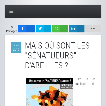
0
Partages
MAIS OÙ SONT LES
16 Mai
2016
"SÉNATUEURS"
D'ABEILLES ?
Suite à la
publication du