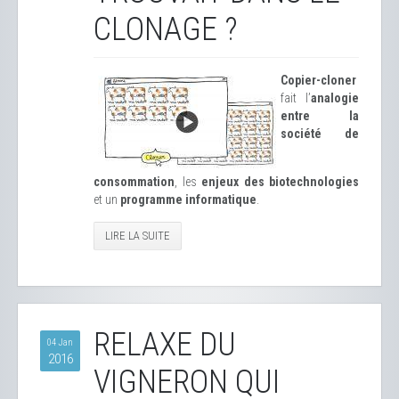
CLONAGE ?
Copier-cloner
fait l’
analogie
entre la
société de
consommation
, les
enjeux des biotechnologies
et un
programme informatique
.
LIRE LA SUITE
RELAXE DU
04 Jan
2016
VIGNERON QUI