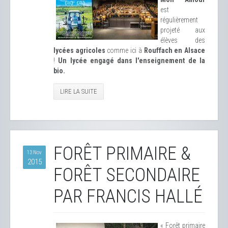
est
régulièrement
projeté aux
élèves des
lycées agricoles
comme ici à
Rouffach en Alsace
!
Un lycée engagé dans l'enseignement de la
bio.
LIRE LA SUITE
FORÊT PRIMAIRE &
13 Nov
2015
FORÊT SECONDAIRE
PAR FRANCIS HALLÉ
« Forêt primaire