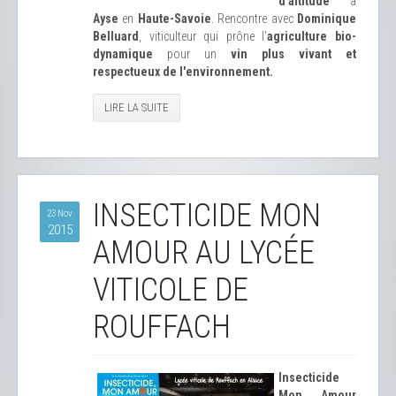
d'altitude
à
Ayse
en
Haute-Savoie
. Rencontre avec
Dominique
Belluard
, viticulteur qui prône l'
agriculture bio-
dynamique
pour un
vin plus vivant et
respectueux de l'environnement.
LIRE LA SUITE
INSECTICIDE MON
23 Nov
2015
AMOUR AU LYCÉE
VITICOLE DE
ROUFFACH
Insecticide
Mon Amour