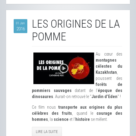
LES ORIGINES DE LA
01 Jan
2016
POMME
Au cœur des
montagnes
célestes du
Kazakhstan
,
poussent des
forêts de
pommiers sauvages
datant de l’
époque des
dinosaures
. Aurait-on retrouvé le "
Jardin d’Eden
" !
Ce film nous
transporte aux origines du plus
célèbres des fruits
, quand le
courage des
hommes
, la
science
et l’
histoire
se mêlent.
LIRE LA SUITE