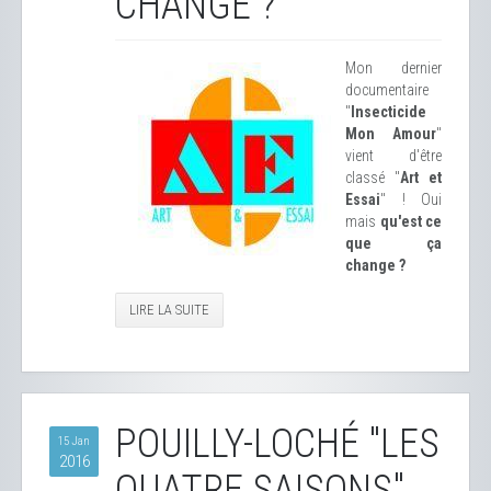
CHANGE ?
Mon dernier
documentaire
"
Insecticide
Mon Amour
"
vient d'être
classé "
Art et
Essai
" ! Oui
mais
qu'est ce
que ça
change ?
LIRE LA SUITE
POUILLY-LOCHÉ "LES
15 Jan
2016
QUATRE SAISONS"