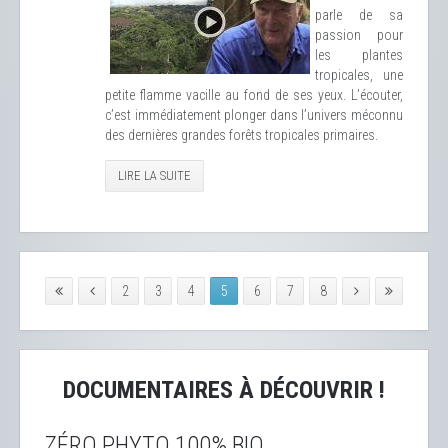
parle de sa
passion pour
les plantes
tropicales, une
petite flamme vacille au fond de ses yeux. L’écouter,
c’est immédiatement plonger dans l’univers méconnu
des dernières grandes forêts tropicales primaires.
LIRE LA SUITE
2
3
4
5
6
7
8
DOCUMENTAIRES À DÉCOUVRIR !
ZÉRO PHYTO 100% BIO