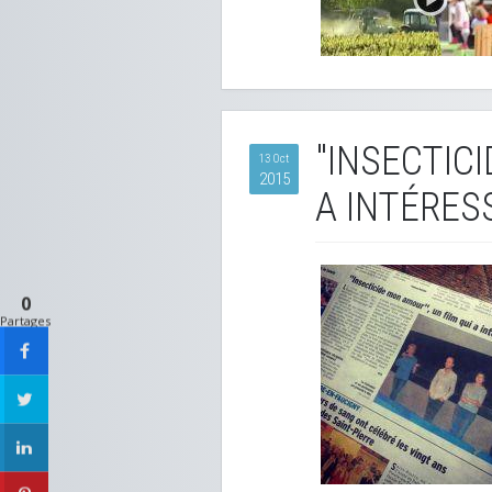
"INSECTIC
13 Oct
2015
A INTÉRES
0
Partages