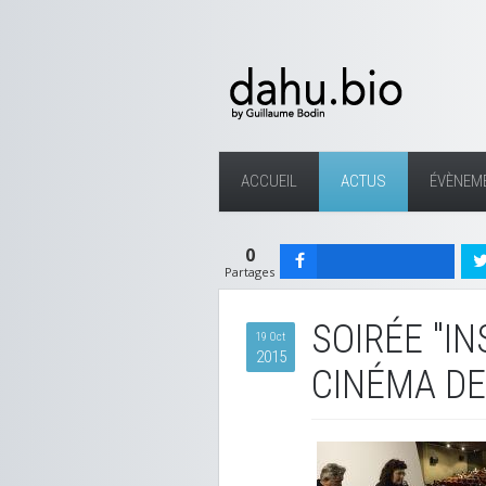
ACCUEIL
ACTUS
ÉVÈNEM
0
Partages
SOIRÉE "I
19 Oct
2015
CINÉMA D