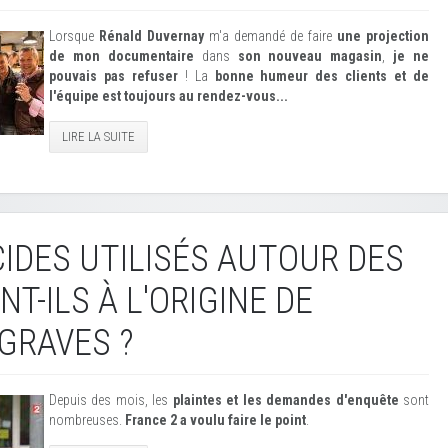
Lorsque
Rénald Duvernay
m'a demandé de faire
une projection
de mon documentaire
dans
son nouveau magasin
,
je ne
pouvais pas refuser
! La
bonne humeur des clients et de
l'équipe est toujours au rendez-vous...
LIRE LA SUITE
CIDES UTILISÉS AUTOUR DES
T-ILS À L'ORIGINE DE
GRAVES ?
Depuis des mois, les
plaintes et les demandes d'enquête
sont
nombreuses.
France 2 a voulu faire le point
.