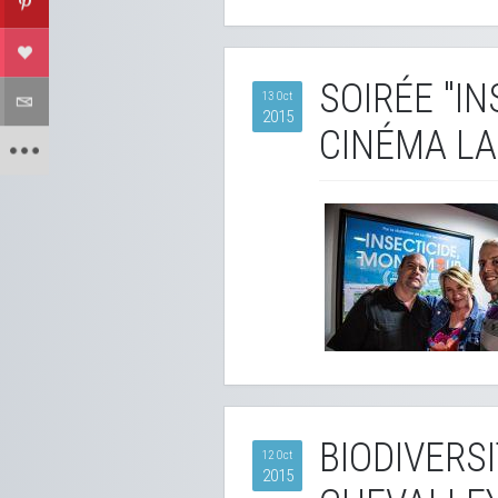
SOIRÉE "I
13 Oct
2015
CINÉMA LA
BIODIVERSI
12 Oct
2015