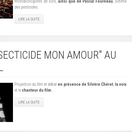
microbiologistes de sols,
ainsi que de Pascal Fourneau
, victime
des pesticides.
LIRE LA SUITE
NSECTICIDE MON AMOUR" AU
L
Projection du film et débat
en présence de Silvère Chéret
,
la voix
et le
chanteur du film
...
LIRE LA SUITE