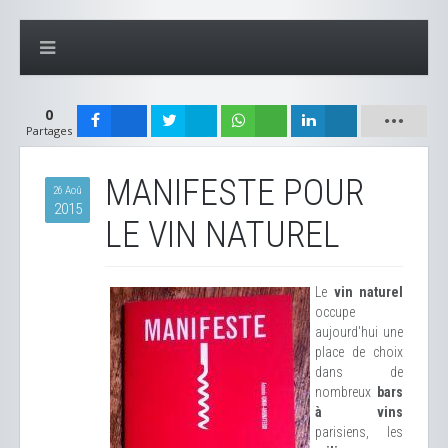
0
Partages
MANIFESTE POUR
26 Aoû
2015
LE VIN NATUREL
Le
vin naturel
occupe
aujourd'hui une
place de choix
dans de
nombreux
bars
à vins
parisiens, les