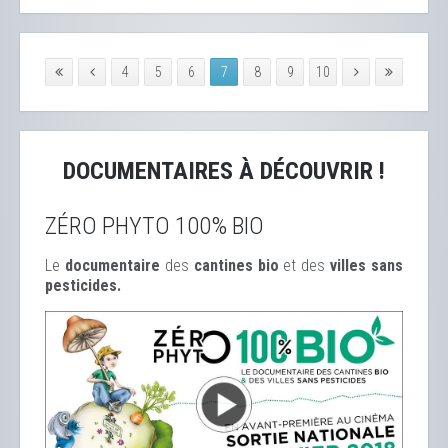
4
5
6
7
8
9
10
DOCUMENTAIRES À DÉCOUVRIR !
ZÉRO PHYTO 100% BIO
Le
documentaire
des
cantines bio
et des
ville
s sans
pesticides.