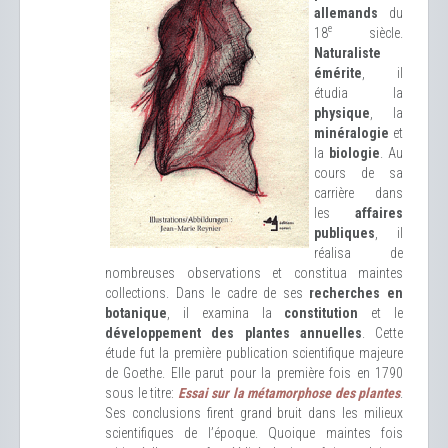
allemands
du
e
18
siècle.
Naturaliste
émérite
, il
étudia la
physique
, la
minéralogie
et
la
biologie
. Au
cours de sa
carrière dans
les
affaires
publiques
, il
réalisa de
nombreuses observations et constitua maintes
collections. Dans le cadre de ses
recherches en
botanique
, il examina la
constitution
et le
développement des plantes annuelles
. Cette
étude fut la première publication scientifique majeure
de Goethe. Elle parut pour la première fois en 1790
sous le titre:
Essai sur la métamorphose des plantes
.
Ses conclusions firent grand bruit dans les milieux
scientifiques de l’époque. Quoique maintes fois