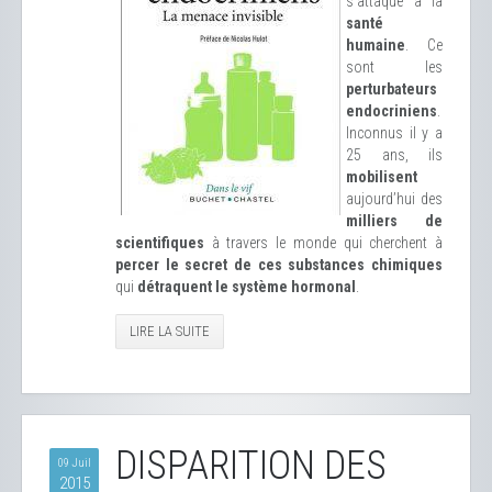
s’attaque à la
santé
humaine
. Ce
sont les
perturbateurs
endocriniens
.
Inconnus il y a
25 ans, ils
mobilisent
aujourd’hui des
milliers de
scientifiques
à travers le monde qui cherchent à
percer le secret de ces substances chimiques
qui
détraquent le système hormonal
.
LIRE LA SUITE
DISPARITION DES
09 Juil
2015