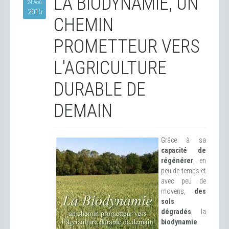
LA BIODYNAMIE, UN
24 Aoû
2015
CHEMIN
PROMETTEUR VERS
L'AGRICULTURE
DURABLE DE
DEMAIN
Grâce à sa
capacité de
régénérer
, en
peu de temps et
avec peu de
moyens,
des
sols
dégradés
, la
biodynamie