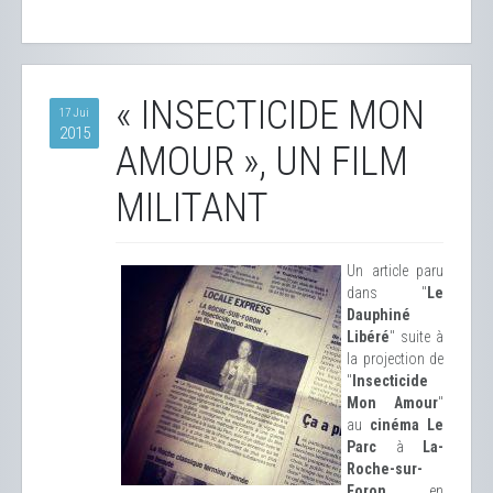
« INSECTICIDE MON
17 Jui
2015
AMOUR », UN FILM
MILITANT
Un article paru
dans "
Le
Dauphiné
Libéré
" suite à
la projection de
"
Insecticide
Mon Amour
"
au
cinéma Le
Parc
à
La-
Roche-sur-
Foron
en