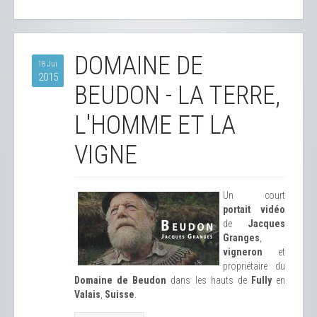
DOMAINE DE
18 Jui
2015
BEUDON - LA TERRE,
L'HOMME ET LA
VIGNE
Un court
portait vidéo
de
Jacques
Granges
,
vigneron
et
propriétaire du
Domaine de Beudon
dans les hauts de
Fully
en
Valais
,
Suisse
.