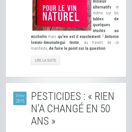
milieux
alternatifs
et
même sur les
tables de
quelques
étoilés au
michelin
mais
qu'en est il exactement
?
Antonin
Iommi-Amunategui tente
, au travers de ce
manifeste,
de faire le point sur la question
.
LIRE LA SUITE
PESTICIDES : « RIEN
25 Aoû
2015
N’A CHANGÉ EN 50
ANS »