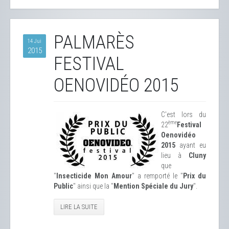
PALMARÈS
14 Jui
2015
FESTIVAL
OENOVIDÉO 2015
C'est lors du
ème
22
Festival
Oenovidéo
2015
ayant eu
lieu à
Cluny
que
"
Insecticide Mon Amour
" a remporté le "
Prix du
Public
" ainsi que la "
Mention Spéciale du Jury
".
LIRE LA SUITE