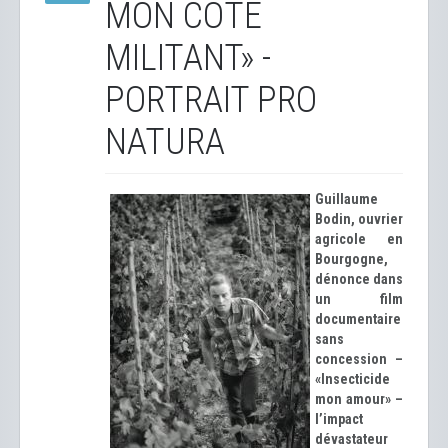
MON CÔTÉ
MILITANT» -
PORTRAIT PRO
NATURA
Guillaume
Bodin, ouvrier
agricole en
Bourgogne,
dénonce dans
un film
documentaire
sans
concession –
«Insecticide
mon amour» –
l’impact
dévastateur