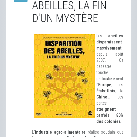
ABEILLES, LA FIN
D'UN MYSTÈRE
Les
abeilles
disparaissent
massivement
depuis août
2007. Ce
désastre
touche
particulièrement
l’
Europe
, les
États-Unis
, la
Chine
… Les
pertes
atteignent
parfois 80%
des colonies
.
L’
industrie agro-alimentaire
réalise soudain que