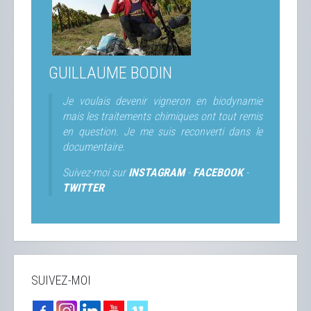
GUILLAUME BODIN
Je voulais devenir vigneron en biodynamie
mais les traitements chimiques ont tout remis
en question. Je me suis reconverti dans le
documentaire.
Suivez-moi sur
INSTAGRAM
-
FACEBOOK
-
TWITTER
SUIVEZ-MOI