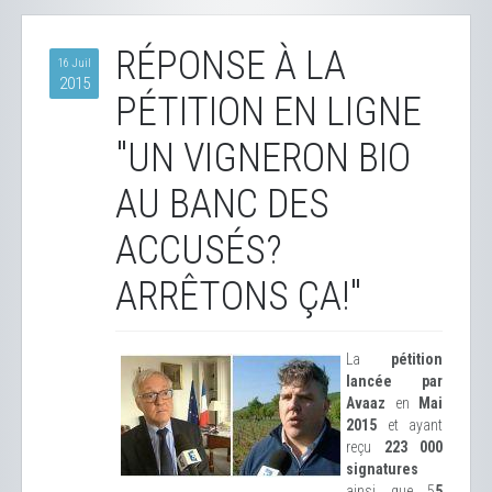
RÉPONSE À LA
16 Juil
2015
PÉTITION EN LIGNE
"UN VIGNERON BIO
AU BANC DES
ACCUSÉS?
ARRÊTONS ÇA!"
La
pétition
lancée par
Avaaz
en
Mai
2015
et ayant
reçu
223 000
signatures
ainsi que 5
5