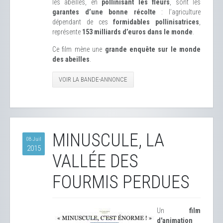
les abeilles, en
pollinisant les fleurs
, sont les
garantes d’une bonne récolte
: l’agriculture
dépendant de ces
formidables pollinisatrices
,
représente
153 milliards d’euros dans le monde
.
Ce film mène une
grande enquête sur le monde
des abeilles
.
VOIR LA BANDE-ANNONCE
MINUSCULE, LA
08 Juil
2015
VALLÉE DES
FOURMIS PERDUES
Un
film
d'animation