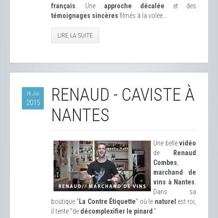
français
. Une
approche décalée
et des
témoignages sincères
filmés à la volée...
LIRE LA SUITE
RENAUD - CAVISTE À
16 Jui
2015
NANTES
Une belle
vidéo
de
Renaud
Combes
,
marchand de
vins à Nantes
.
Dans sa
boutique "
La Contre Étiquette
" où le
naturel
est roi,
il tente "de
décomplexifier le pinard
."