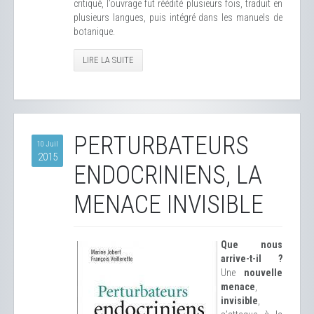
critiqué, l’ouvrage fut réédité plusieurs fois, traduit en
plusieurs langues, puis intégré dans les manuels de
botanique.
LIRE LA SUITE
PERTURBATEURS
10 Juil
2015
ENDOCRINIENS, LA
MENACE INVISIBLE
Que nous
arrive-t-il ?
Une
nouvelle
menace
,
invisible
,