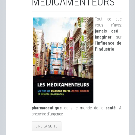
MÉDICAMENTEURS
Tout ce que
vous n’avez
jamais osé
imaginer
sur
l’
influence de
l’industrie
pharmaceutique
dans le monde de la
santé
. A
prescrire d'urgence !
LIRE LA SUITE