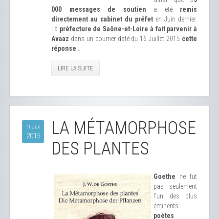
000 messages de soutien
a été
remis
directement au cabinet du préfet
en Juin dernier.
La
préfecture de Saône-et-Loire à fait parvenir à
Avaaz
dans un courrier daté du 16 Juillet 2015
cette
réponse
...
LIRE LA SUITE
LA MÉTAMORPHOSE
11 Juil
2015
DES PLANTES
Goethe
ne fut
pas seulement
l’un des plus
éminents
poètes