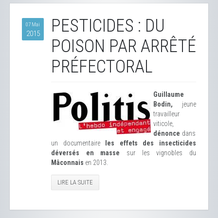
PESTICIDES : DU
07 Mai
2015
POISON PAR ARRÊTÉ
PRÉFECTORAL
Guillaume
Bodin,
jeune
travailleur
viticole,
dénonce
dans
un documentaire
les effets des insecticides
déversés en masse
sur les vignobles du
Mâconnais
en 2013.
LIRE LA SUITE