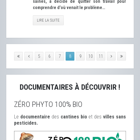
saines, a décidé de quitter son travail pour
comprendre d’où venait le problème…
LIRE LA SUITE
5
6
7
8
9
10
11
DOCUMENTAIRES À DÉCOUVRIR !
ZÉRO PHYTO 100% BIO
Le
documentaire
des
cantines bio
et des
ville
s sans
pesticides.