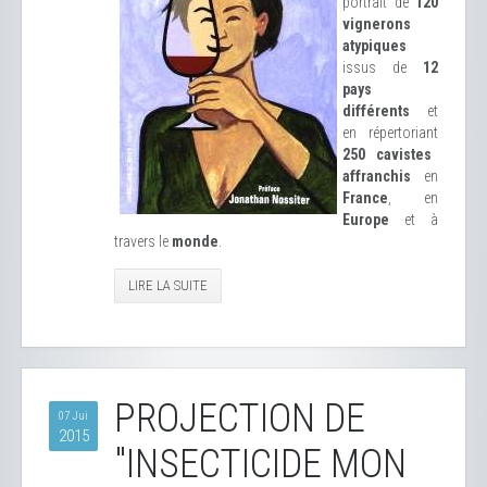
portrait de
120
vignerons
atypiques
issus de
12
pays
différents
et
en répertoriant
250 cavistes
affranchis
en
France
, en
Europe
et à
travers le
monde
.
LIRE LA SUITE
PROJECTION DE
07 Jui
2015
"INSECTICIDE MON