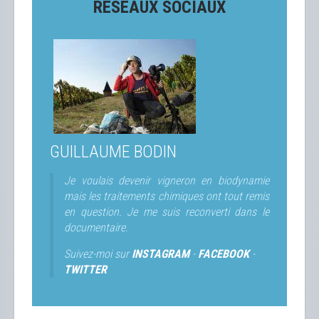
RÉSEAUX SOCIAUX
GUILLAUME BODIN
Je voulais devenir vigneron en biodynamie
mais les traitements chimiques ont tout remis
en question. Je me suis reconverti dans le
documentaire.
Suivez-moi sur
INSTAGRAM
-
FACEBOOK
-
TWITTER