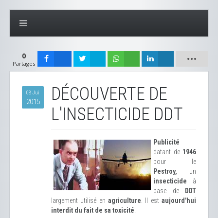
0
Partages
DÉCOUVERTE DE
08 Jui
2015
L'INSECTICIDE DDT
Publicité
datant de
1946
pour le
Pestroy,
un
insecticide
à
base de
DDT
largement utilisé en
agriculture
. Il est
aujourd'hui
interdit du fait de sa toxicité
.