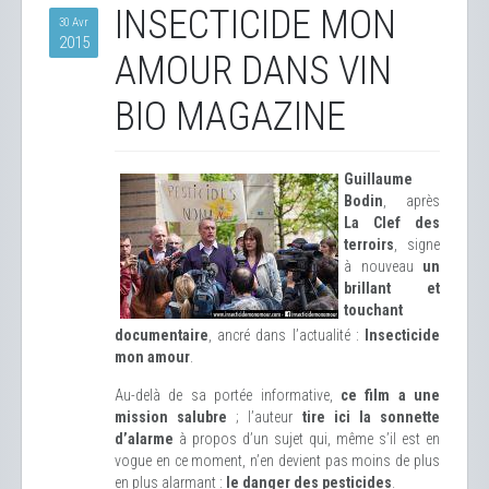
INSECTICIDE MON
30 Avr
2015
AMOUR DANS VIN
BIO MAGAZINE
Guillaume
Bodin
, après
La Clef des
terroirs
, signe
à nouveau
un
brillant et
touchant
documentaire
, ancré dans l’actualité :
Insecticide
mon amour
.
Au-delà de sa portée informative,
ce film a une
mission salubre
; l’auteur
tire ici la sonnette
d’alarme
à propos d’un sujet qui, même s’il est en
vogue en ce moment, n’en devient pas moins de plus
en plus alarmant :
le danger des pesticides
.