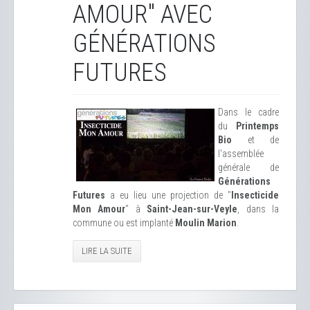
AMOUR" AVEC
GÉNÉRATIONS
FUTURES
Dans le cadre
du
Printemps
Bio
et de
l'assemblée
générale de
Générations
Futures
a eu lieu une projection de "
Insecticide
Mon Amour
" à
Saint-Jean-sur-Veyle
, dans la
commune ou est implanté
Moulin Marion
.
LIRE LA SUITE