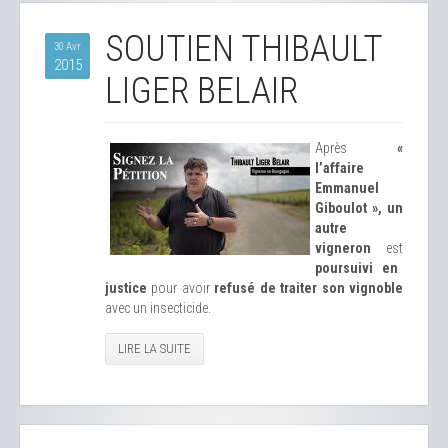
SOUTIEN THIBAULT
30 Avr
2015
LIGER BELAIR
Après
«
l’affaire
Emmanuel
Giboulot », un
autre
vigneron
est
poursuivi en
justice
pour avoir
refusé de traiter son vignoble
avec un insecticide.
LIRE LA SUITE