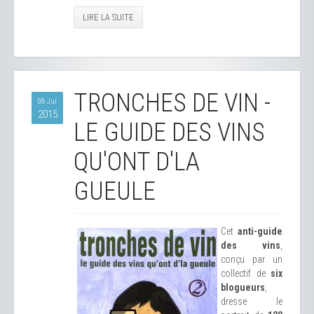
LIRE LA SUITE
TRONCHES DE VIN -
08 Jui
2015
LE GUIDE DES VINS
QU'ONT D'LA
GUEULE
Cet
anti-guide
des vins
,
conçu par un
collectif de
six
blogueurs
,
dresse le