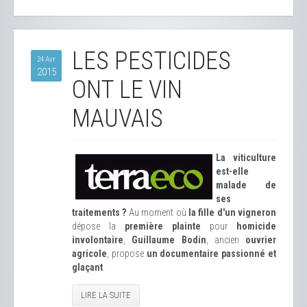
LES PESTICIDES
24 Avr
2015
ONT LE VIN
MAUVAIS
La viticulture
est-elle
malade de
ses
traitements ?
Au moment où
la fille d'un vigneron
dépose la
première plainte
pour
homicide
involontaire
,
Guillaume Bodin
, ancien
ouvrier
agricole
, propose
un documentaire passionné et
glaçant
.
LIRE LA SUITE