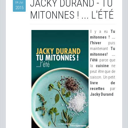
JACKY DURAND - TU
04 Jui
2015
MITONNES ! ... L'ÉTÉ
Il y a eu
Tu
mitonnes ! ...
l'hiver
puis
maintenant
Tu
mitonnes! ...
l'été
parce que
la
cuisine
ne
peut être que de
saison. Un petit
livre de
recettes
par
Jacky Durand
.