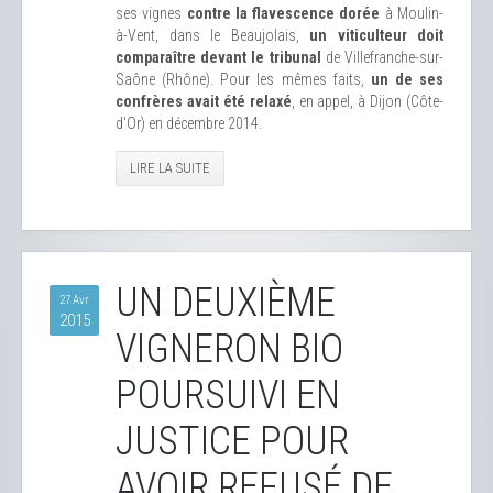
ses vignes
contre la flavescence dorée
à Moulin-
à-Vent, dans le Beaujolais,
un viticulteur doit
comparaître devant le tribunal
de Villefranche-sur-
Saône (Rhône). Pour les mêmes faits,
un de ses
confrères avait été relaxé
, en appel, à Dijon (Côte-
d'Or) en décembre 2014.
LIRE LA SUITE
UN DEUXIÈME
27 Avr
2015
VIGNERON BIO
POURSUIVI EN
JUSTICE POUR
AVOIR REFUSÉ DE