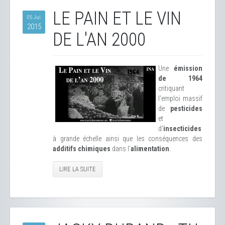
LE PAIN ET LE VIN
05 Jui
2015
DE L'AN 2000
Une
émission
de 1964
critiquant
l'emploi massif
de
pesticides
et
d'
insecticides
à grande échelle ainsi que les conséquences des
additifs chimiques
dans l'
alimentation
.
LIRE LA SUITE