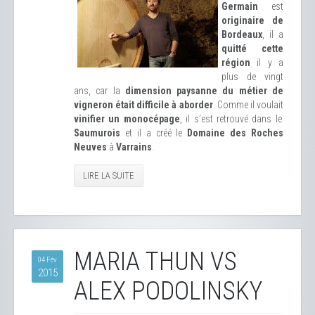
Germain
est
originaire de
Bordeaux
, il a
quitté cette
région
il y a
plus de vingt
ans, car la
dimension paysanne du métier de
vigneron était difficile à aborder
. Comme il voulait
vinifier un monocépage
, il s’est retrouvé dans le
Saumurois
et il a créé le
Domaine des Roches
Neuves
à
Varrains
.
LIRE LA SUITE
MARIA THUN VS
04 Fév
2015
ALEX PODOLINSKY