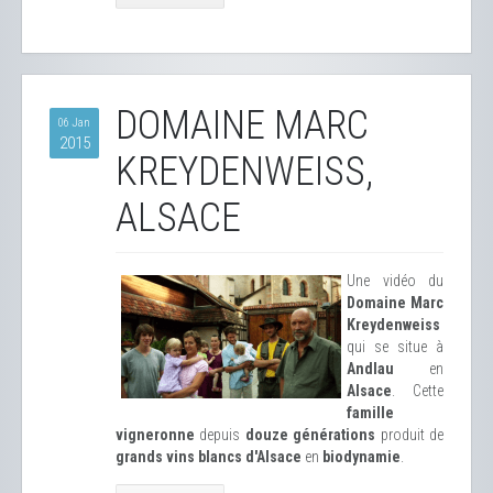
DOMAINE MARC
06 Jan
2015
KREYDENWEISS,
ALSACE
Une vidéo du
Domaine Marc
Kreydenweiss
qui se situe à
Andlau
en
Alsace
. Cette
famille
vigneronne
depuis
douze générations
produit de
grands vins blancs d'Alsace
en
biodynamie
.