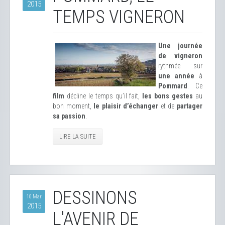
2015
TEMPS VIGNERON
Une journée
de vigneron
rythmée sur
une année
à
Pommard
. Ce
film
décline le temps qu’il fait,
les bons gestes
au
bon moment,
le plaisir d’échanger
et de
partager
sa passion
.
LIRE LA SUITE
DESSINONS
10 Mar
2015
L'AVENIR DE