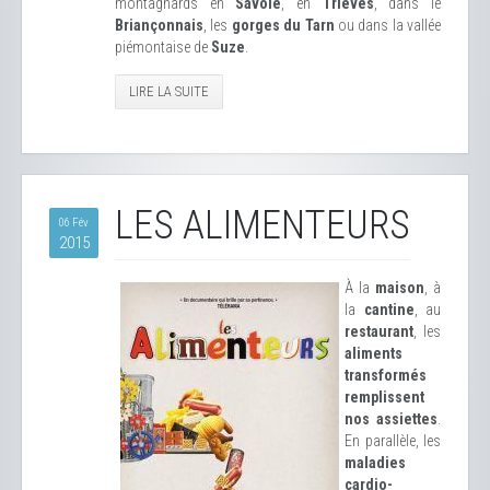
montagnards en
Savoie
, en
Trièves
, dans le
Briançonnais
, les
gorges du Tarn
ou dans la vallée
piémontaise de
Suze
.
LIRE LA SUITE
LES ALIMENTEURS
06 Fév
2015
À la
maison
, à
la
cantine
, au
restaurant
, les
aliments
transformés
remplissent
nos assiettes
.
En parallèle, les
maladies
cardio-