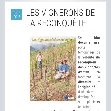
LES VIGNERONS DE
11 Fév
2015
LA RECONQUÊTE
Ce
film
documentaire
porte
témoignage de
la
volonté de
reconquérir
des vignobles
d'antan
en
montrant la
diversité
et
l’
originalité
d’initiatives
développées
sur plusieurs
territoires