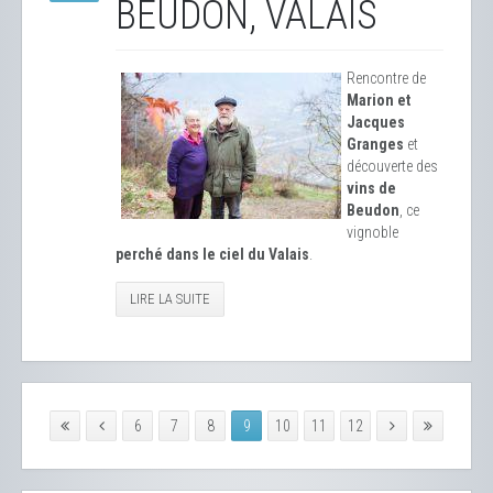
BEUDON, VALAIS
Rencontre de
Marion et
Jacques
Granges
et
découverte des
vins de
Beudon
, ce
vignoble
perché dans le ciel du Valais
.
LIRE LA SUITE
6
7
8
9
10
11
12