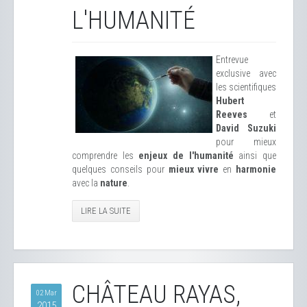
L'HUMANITÉ
Entrevue
exclusive avec
les scientifiques
Hubert
Reeves
et
David Suzuki
pour mieux
comprendre les
enjeux de l'humanité
ainsi que
quelques conseils pour
mieux vivre
en
harmonie
avec la
nature
.
LIRE LA SUITE
CHÂTEAU RAYAS,
02 Mar
2015