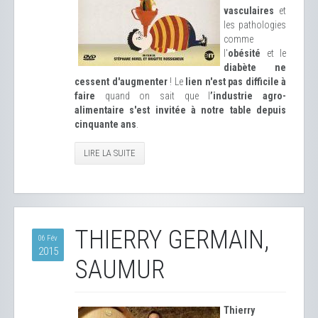
vasculaires
et
les pathologies
comme
l'
obésité
et le
diabète ne
cessent d'augmenter
! Le
lien n'est pas difficile à
faire
quand on sait que l
’industrie agro-
alimentaire s'est invitée à notre table depuis
cinquante ans
.
LIRE LA SUITE
THIERRY GERMAIN,
06 Fév
2015
SAUMUR
Thierry