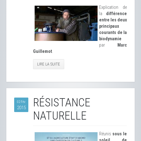
Explication de
la
différence
entre les deux
principaux
courants de la
biodynamie
par
Marc
Guillemot
.
LIRE LA SUITE
RÉSISTANCE
02 Fév
2015
NATURELLE
Réunis
sous le
soleil de