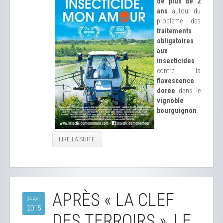
de plus de 2
ans
autour du
problème des
traitements
obligatoires
aux
insecticides
contre la
flavescence
dorée
dans le
vignoble
bourguignon
.
LIRE LA SUITE
APRÈS « LA CLEF
04 Avr
2015
DES TERROIRS », LE