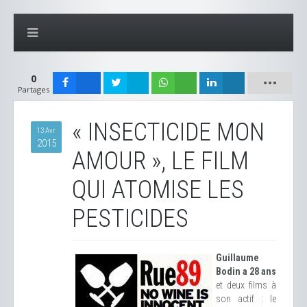
0
Partages
« INSECTICIDE MON
13 Avr
2015
AMOUR », LE FILM
QUI ATOMISE LES
PESTICIDES
Guillaume
Bodin a 28 ans
et deux films à
son actif : le