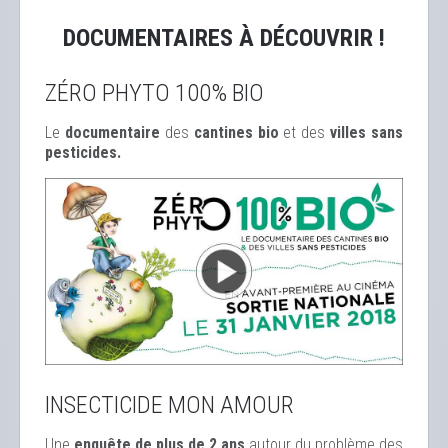
DOCUMENTAIRES À DÉCOUVRIR !
ZÉRO PHYTO 100% BIO
Le
documentaire
des
cantines bio
et des
ville
s sans
pesticides.
INSECTICIDE MON AMOUR
Une
enquête de plus de 2 ans
autour du problème des