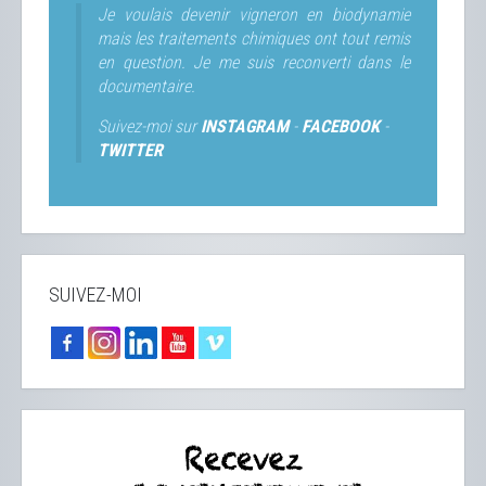
Je voulais devenir vigneron en biodynamie
mais les traitements chimiques ont tout remis
en question. Je me suis reconverti dans le
documentaire.
Suivez-moi sur
INSTAGRAM
-
FACEBOOK
-
TWITTER
SUIVEZ-MOI