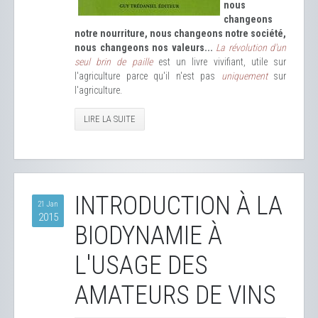
nous
changeons
notre nourriture, nous changeons notre société,
nous changeons nos valeurs...
La révolution d'un
seul brin de paille
est un livre vivifiant, utile sur
l'agriculture parce qu'il n'est pas
uniquement
sur
l'agriculture.
LIRE LA SUITE
INTRODUCTION À LA
21 Jan
2015
BIODYNAMIE À
L'USAGE DES
AMATEURS DE VINS