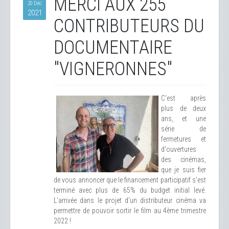
MERCI AUX 255
20 Déc
2021
CONTRIBUTEURS DU
DOCUMENTAIRE
"VIGNERONNES"
C'est après
plus de deux
ans, et une
série de
fermetures et
d'ouvertures
des cinémas,
que je suis fier
de vous annoncer que le financement participatif s'est
terminé avec plus de 65% du budget initial levé.
L'arrivée dans le projet d'un distributeur cinéma va
permettre de pouvoir sortir le film au 4ème trimestre
2022 !