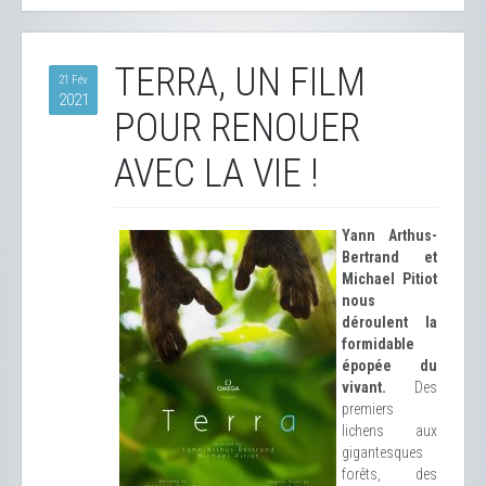
TERRA, UN FILM
21 Fév
2021
POUR RENOUER
AVEC LA VIE !
Yann Arthus-
Bertrand et
Michael Pitiot
nous
déroulent la
formidable
épopée du
vivant.
Des
premiers
lichens aux
gigantesques
forêts, des