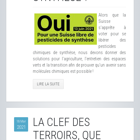
Alors que la
Suisse
s'apprête à
voter pour se
libérer des
pesticides
chimiques de synthèse, nous devons donner des
solutions pour l'agriculture, l'entretien des espaces
verts et la transition afin de prouver qu'un avenir sans
molécules chimiques est possible !
LIRE LA SUITE
LA CLEF DES
18 Mar
2021
TERROIRS, QUE