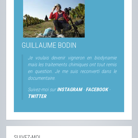
GUILLAUME BODIN
Je voulais devenir vigneron en biodynamie
mais les traitements chimiques ont tout remis
en question. Je me suis reconverti dans le
documentaire.
Suivez-moi sur
INSTAGRAM
-
FACEBOOK
-
TWITTER
SUIVEZ-MOI