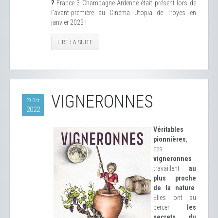
?
France 3 Champagne-Ardenne était présent lors de
l'avant-première au Cinéma Utopia de Troyes en
janvier 2023 !
LIRE LA SUITE
VIGNERONNES
29 Oct
2022
Véritables
pionnières
,
ces
vigneronnes
travaillent
au
plus proche
de la nature
.
Elles ont su
percer
les
secrets du