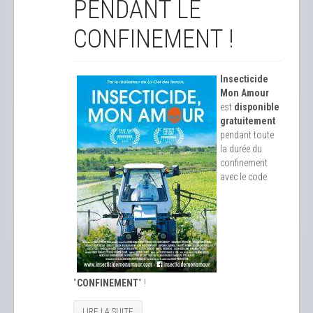
PENDANT LE
CONFINEMENT !
Insecticide
Mon Amour
est
disponible
gratuitement
pendant toute
la durée du
confinement
avec le code
"
CONFINEMENT
" !
LIRE LA SUITE