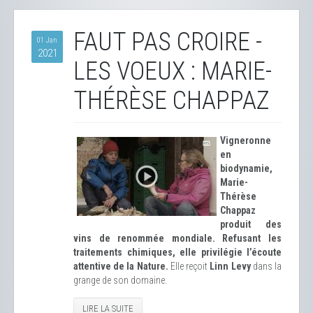
FAUT PAS CROIRE -
01 Jan
2021
LES VOEUX : MARIE-
THÉRÈSE CHAPPAZ
Vigneronne
en
biodynamie,
Marie-
Thérèse
Chappaz
produit des
vins de renommée mondiale. Refusant les
traitements chimiques, elle privilégie l’écoute
attentive de la Nature.
Elle reçoit
Linn Levy
dans la
grange de son domaine.
LIRE LA SUITE