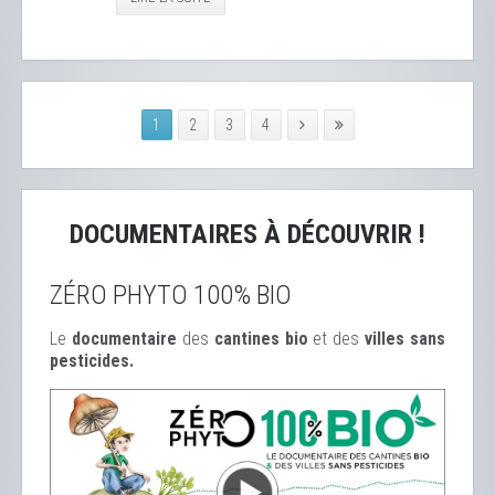
1
2
3
4
DOCUMENTAIRES À DÉCOUVRIR !
ZÉRO PHYTO 100% BIO
Le
documentaire
des
cantines bio
et des
ville
s sans
pesticides.