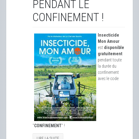
PENDANT LE
CONFINEMENT !
Insecticide
Mon Amour
est
disponible
gratuitement
pendant toute
la durée du
confinement
avec le code
"
CONFINEMENT
" !
LIRE LA SUITE