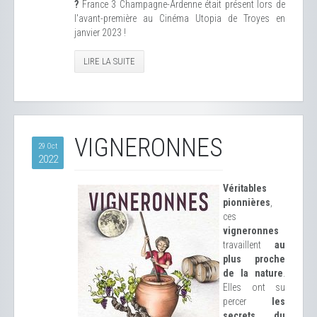
?
France 3 Champagne-Ardenne était présent lors de
l'avant-première au Cinéma Utopia de Troyes en
janvier 2023 !
LIRE LA SUITE
VIGNERONNES
29 Oct
2022
Véritables
pionnières
,
ces
vigneronnes
travaillent
au
plus proche
de la nature
.
Elles ont su
percer
les
secrets du