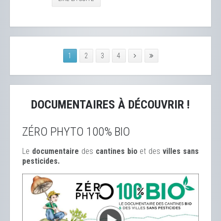
1
2
3
4
DOCUMENTAIRES À DÉCOUVRIR !
ZÉRO PHYTO 100% BIO
Le
documentaire
des
cantines bio
et des
ville
s sans
pesticides.