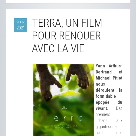
TERRA, UN FILM
21 Fév
2021
POUR RENOUER
AVEC LA VIE !
Yann Arthus-
Bertrand et
Michael Pitiot
nous
déroulent la
formidable
épopée du
vivant.
Des
premiers
lichens aux
gigantesques
forêts, des