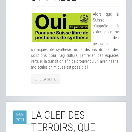
Alors que la
Suisse
s'apprête à
voter pour se
libérer des
pesticides
chimiques de synthèse, nous devons donner des
solutions pour l'agriculture, l'entretien des espaces
verts et la transition afin de prouver qu'un avenir sans
molécules chimiques est possible !
LIRE LA SUITE
LA CLEF DES
18 Mar
2021
TERROIRS, QUE