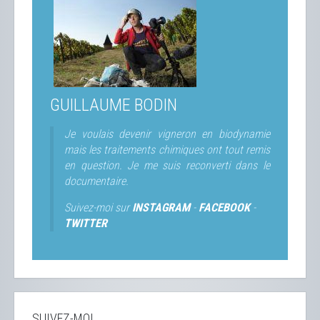
GUILLAUME BODIN
Je voulais devenir vigneron en biodynamie
mais les traitements chimiques ont tout remis
en question. Je me suis reconverti dans le
documentaire.
Suivez-moi sur
INSTAGRAM
-
FACEBOOK
-
TWITTER
SUIVEZ-MOI