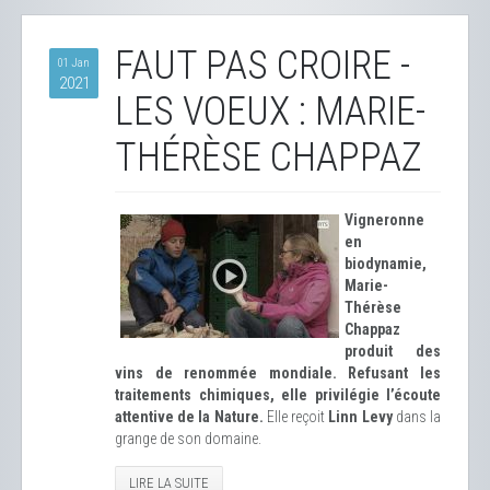
FAUT PAS CROIRE -
01 Jan
2021
LES VOEUX : MARIE-
THÉRÈSE CHAPPAZ
Vigneronne
en
biodynamie,
Marie-
Thérèse
Chappaz
produit des
vins de renommée mondiale. Refusant les
traitements chimiques, elle privilégie l’écoute
attentive de la Nature.
Elle reçoit
Linn Levy
dans la
grange de son domaine.
LIRE LA SUITE