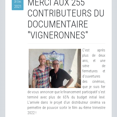
MERCI AUX 255
20 Déc
2021
CONTRIBUTEURS DU
DOCUMENTAIRE
"VIGNERONNES"
C'est après
plus de deux
ans, et une
série de
fermetures et
d'ouvertures
des cinémas,
que je suis fier
de vous annoncer que le financement participatif s'est
terminé avec plus de 65% du budget initial levé.
L'arrivée dans le projet d'un distributeur cinéma va
permettre de pouvoir sortir le film au 4ème trimestre
2022 !