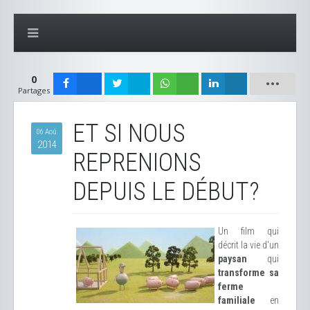
0
Partages
ET SI NOUS
06 Aoû
2014
REPRENIONS
DEPUIS LE DÉBUT?
Un film qui
décrit la vie d'un
paysan
qui
transforme sa
ferme
familiale
en