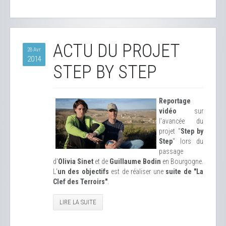
ACTU DU PROJET
28 Avr
2014
STEP BY STEP
Reportage
vidéo
sur
l'avancée du
projet "
Step by
Step
" lors du
passage
d'
Olivia Sinet
et de
Guillaume Bodin
en Bourgogne.
L'
un des objectifs
est de réaliser une
suite de "La
Clef des Terroirs"
.
LIRE LA SUITE