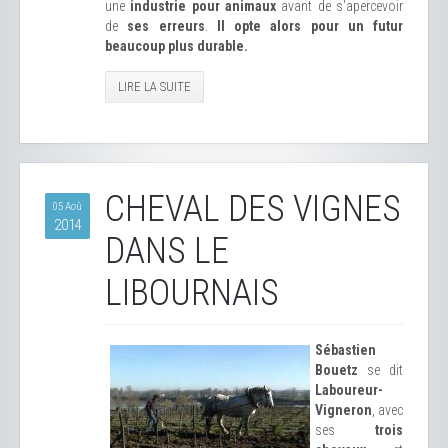
une
industrie pour animaux
avant de s'apercevoir
de
ses erreurs
.
Il opte alors pour un futur
beaucoup plus durable.
LIRE LA SUITE
CHEVAL DES VIGNES
05 Aoû
2014
DANS LE
LIBOURNAIS
Sébastien
Bouetz
se dit
Laboureur-
Vigneron
, avec
ses
trois