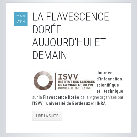
LA FLAVESCENCE
26 Mai
2014
DORÉE
AUJOURD'HUI ET
DEMAIN
Journée
d’information
scientifique
et technique
sur la
Flavescence Dorée
de la vigne organisée par
l'
ISVV
, l'
université de Bordeaux
et l'
INRA
.
LIRE LA SUITE