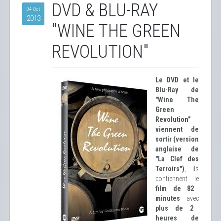
DVD & BLU-RAY
04 Oct
2013
"WINE THE GREEN
REVOLUTION"
Le DVD et le
Blu-Ray de
"Wine The
Green
Revolution"
viennent de
sortir (version
anglaise de
"La Clef des
Terroirs")
, ils
contiennent le
film de 82
minutes
avec
plus de 2
heures de