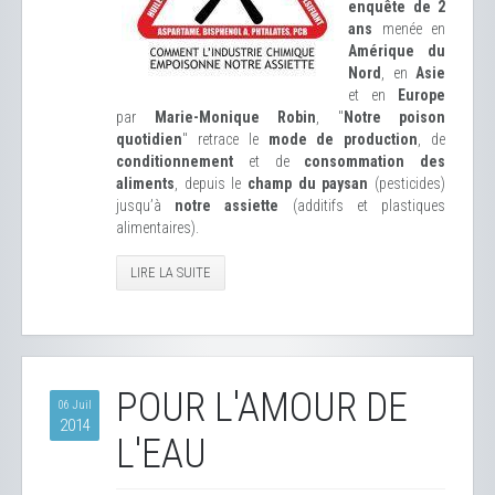
enquête de 2
ans
menée en
Amérique du
Nord
, en
Asie
et en
Europe
par
Marie-Monique Robin
, "
Notre poison
quotidien
" retrace le
mode de production
, de
conditionnement
et de
consommation des
aliments
, depuis le
champ du paysan
(pesticides)
jusqu’à
notre assiette
(additifs et plastiques
alimentaires).
LIRE LA SUITE
POUR L'AMOUR DE
06 Juil
2014
L'EAU