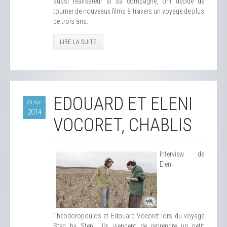
aussi réalisateur et sa compagne, ont décidé de
tourner de nouveaux films à travers un voyage de plus
de trois ans.
LIRE LA SUITE
EDOUARD ET ELENI
06 Avr
2014
VOCORET, CHABLIS
Interview de
Eleni
Theodoropoulos et Edouard Vocoret lors du voyage
Step by Step... Ils viennent de reprendre un petit