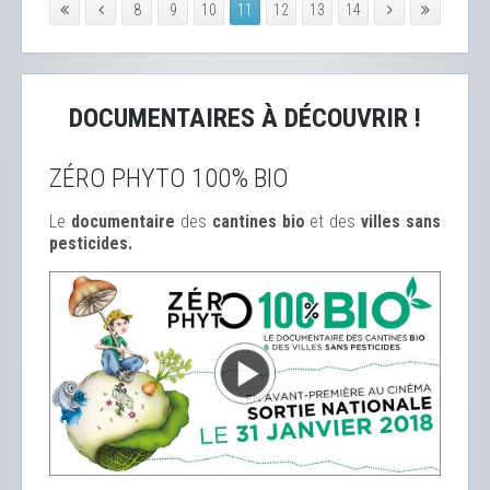
8
9
10
11
12
13
14
DOCUMENTAIRES À DÉCOUVRIR !
ZÉRO PHYTO 100% BIO
Le
documentaire
des
cantines bio
et des
ville
s sans
pesticides.