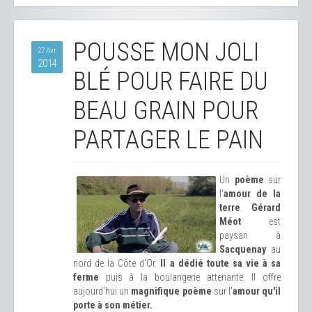
POUSSE MON JOLI
27 Avr
2014
BLÉ POUR FAIRE DU
BEAU GRAIN POUR
PARTAGER LE PAIN
Un
poème
sur
l'
amour de la
terre
.
Gérard
Méot
est
paysan à
Sacquenay
au
nord de la Côte d'Or.
Il a dédié toute sa vie à sa
ferme
puis à la boulangerie attenante. Il offre
aujourd'hui un
magnifique poème
sur l'
amour qu'il
porte à son métier.