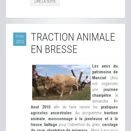
LIRE LA SUITE
TRACTION ANIMALE
03 Déc
2012
EN BRESSE
Les amis du
patrimoine de
Manziat
(Ain)
ont organisés
une
journée
champêtre
le
dimanche
1
er
Aout 2010
afin de faire revivre les
pratiques
agricoles ancestrales
. Au programme
traction
animale
,
moissonnage à la javeleuse et à la
lieuse
,
battage
pour l'obtention du grain,
cerclage
de roue
,
plantation de poireaux
... Merci à eux pour