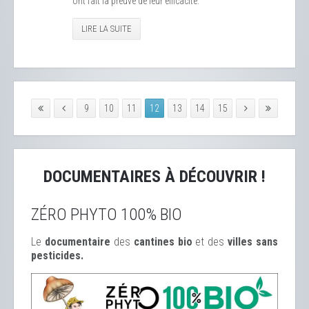
ont fait la preuve de leur efficacité.
LIRE LA SUITE
9
10
11
12
13
14
15
DOCUMENTAIRES À DÉCOUVRIR !
ZÉRO PHYTO 100% BIO
Le
documentaire
des
cantines bio
et des
ville
s sans
pesticides.