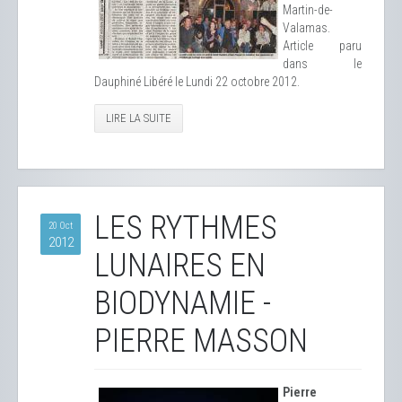
Martin-de-
Valamas.
Article paru
dans le
Dauphiné Libéré le Lundi 22 octobre 2012.
LIRE LA SUITE
LES RYTHMES
20 Oct
2012
LUNAIRES EN
BIODYNAMIE -
PIERRE MASSON
Pierre