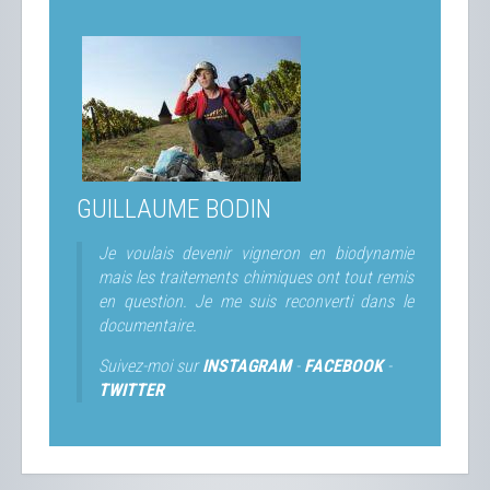
GUILLAUME BODIN
Je voulais devenir vigneron en biodynamie
mais les traitements chimiques ont tout remis
en question. Je me suis reconverti dans le
documentaire.
Suivez-moi sur
INSTAGRAM
-
FACEBOOK
-
TWITTER