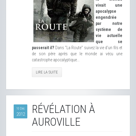
vivait une
apocalypse
engendrée
par notre
système de
vie actuelle
que se
passerait il?
Dans "La Route" suivez la vie d'un fils et
de son père après que le monde ai vécu une
catastrophe apocalyptique...
LIRE LA SUITE
RÉVÉLATION À
10 Déc
2012
AUROVILLE