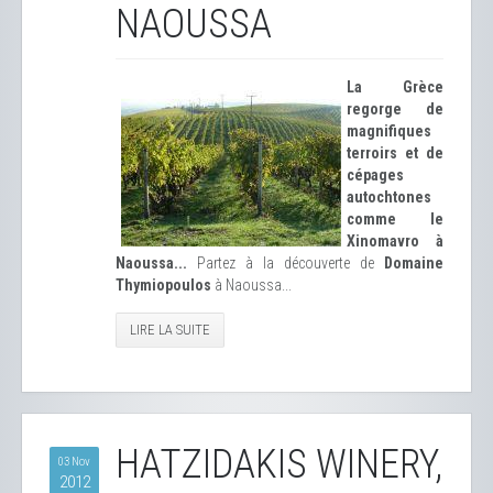
NAOUSSA
La Grèce
regorge de
magnifiques
terroirs et de
cépages
autochtones
comme le
Xinomavro à
Naoussa...
Partez à la découverte de
Domaine
Thymiopoulos
à Naoussa...
LIRE LA SUITE
HATZIDAKIS WINERY,
03 Nov
2012