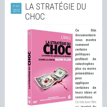
LA STRATÉGIE DU
31 Oct
2012
CHOC
Ce film
documentaire
nous montre
comment
certains
politiques
profitent de
catastrophes
plus ou moins
préméditées
pour
appliquer
certaines de
leurs idées et
convictions
.
Ce très bon film
est
inspiré du