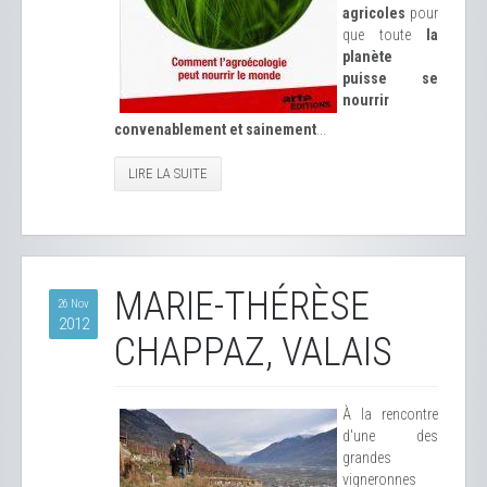
agricoles
pour
que toute
la
planète
puisse se
nourrir
convenablement et sainement
...
LIRE LA SUITE
MARIE-THÉRÈSE
26 Nov
2012
CHAPPAZ, VALAIS
À la rencontre
d'une des
grandes
vigneronnes