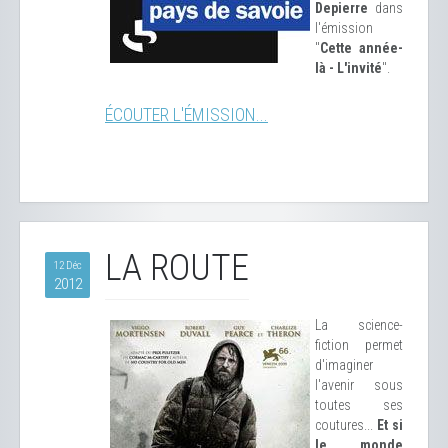
Depierre
dans
l'émission
"
Cette année-
là - L'invité
".
ÉCOUTER L'ÉMISSION...
LA ROUTE
12 Déc
2012
La science-
fiction permet
d'imaginer
l'avenir sous
toutes ses
coutures...
Et si
le monde