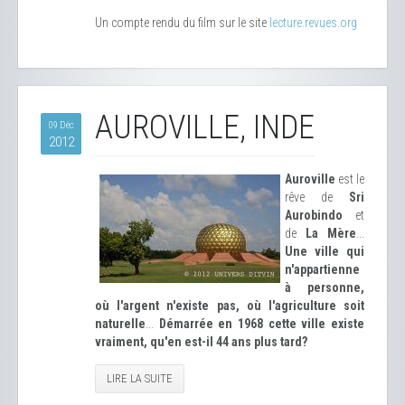
Un compte rendu du film sur le site
lecture.revues.org
AUROVILLE, INDE
09 Déc
2012
Auroville
est le
rêve de
Sri
Aurobindo
et
de
La Mère
...
Une ville qui
n'appartienne
à personne,
où l'argent n'existe pas, où l'agriculture soit
naturelle
...
Démarrée en 1968 cette ville existe
vraiment, qu'en est-il 44 ans plus tard?
LIRE LA SUITE