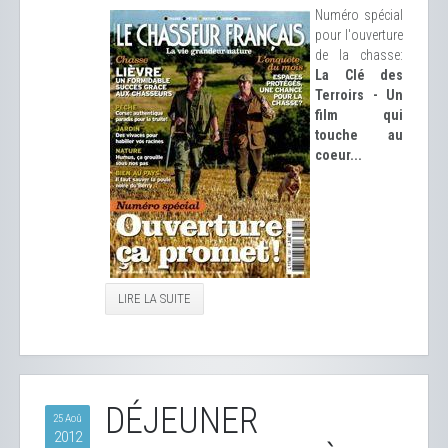
Numéro spécial
pour l'ouverture
de la chasse:
La Clé des
Terroirs - Un
film qui
touche au
coeur...
LIRE LA SUITE
DÉJEUNER
25 Aoû
2012