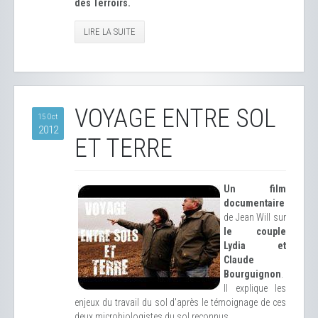
des Terroirs.
LIRE LA SUITE
VOYAGE ENTRE SOL
15 Oct
2012
ET TERRE
Un film
documentaire
de Jean Will sur
le couple
Lydia et
Claude
Bourguignon
.
Il explique les
enjeux du travail du sol d'après le témoignage de ces
deux microbiologistes du sol reconnus.