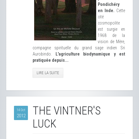
Pondichéry
en Inde.
Cette
cité
cosmopolite
est surgie en
1968 de la
vision de Mère,
compagne spirituelle du grand sage indien Sri
Aurobindo.
L'agriculture biodynamique y est
pratiquée depuis...
LIRE LA SUITE
THE VINTNER'S
14 Oct
2012
LUCK