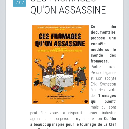
2012
QU'ON ASSASSINE
Ce film
documentaire
propose une
enquête
inédite sur le
monde des
fromages.
Partez avec
Périco Légasse
et son acolyte
Erik Svensson
à la découverte
de "
fromages
qui puent
"
mais qui sont
peut être voués à disparaitre sous l'industrie
agroalimentaire si personne n'y fait attention.
Ce film
a beaucoup inspiré pour le tournage de La Clef