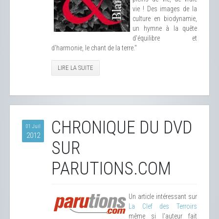
vie ! Des images de la
culture en biodynamie,
un hymne à la quête
d'équilibre et
d'harmonie, le chant de la terre."
LIRE LA SUITE
CHRONIQUE DU DVD
01 Juil
2012
SUR
PARUTIONS.COM
Un article intéressant sur
La Clef des Terroirs
même si l'auteur fait