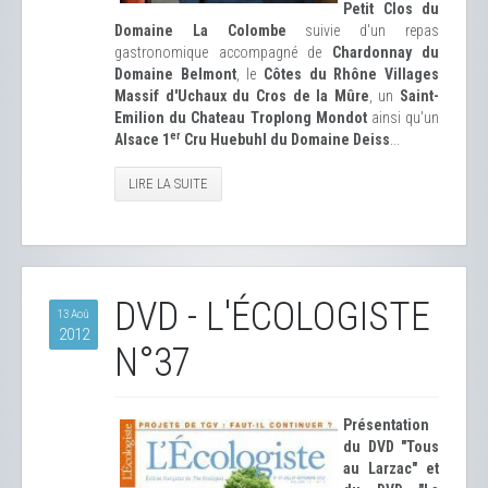
Petit Clos du
Domaine La Colombe
suivie d'un repas
gastronomique accompagné de
Chardonnay du
Domaine Belmont
, le
Côtes du Rhône Villages
Massif d'Uchaux du Cros de la Mûre
, un
Saint-
Emilion du Chateau Troplong Mondot
ainsi qu'un
er
Alsace 1
Cru Huebuhl du Domaine Deiss
...
LIRE LA SUITE
DVD - L'ÉCOLOGISTE
13 Aoû
2012
N°37
Présentation
du DVD "Tous
au Larzac" et