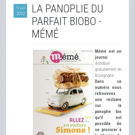
LA PANOPLIE DU
15 Juil
2012
PARFAIT BIOBO -
MÉMÉ
Mémé est un
journa
l
distribué
gratuitement en
Bourgogne.
Dans ce
numéro nous
retrouvons
une réclame
sur la
panoplie bio
qu'il est
possible de
se procurer à