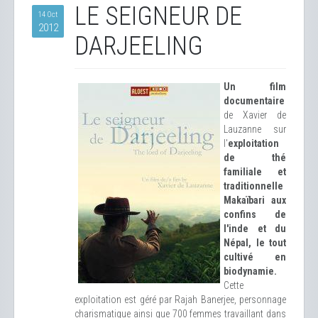
LE SEIGNEUR DE
14 Oct
2012
DARJEELING
Un film
documentaire
de Xavier de
Lauzanne sur
l'
exploitation
de thé
familiale et
traditionnelle
Makaïbari aux
confins de
l'inde et du
Népal, le tout
cultivé en
biodynamie.
Cette
exploitation est géré par Rajah Banerjee, personnage
charismatique ainsi que 700 femmes travaillant dans