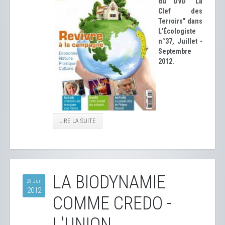
du DVD "La
Clef des
Terroirs" dans
L'Écologiste
n°37, Juillet -
Septembre
2012.
LIRE LA SUITE
LA BIODYNAMIE
29 Juil
2012
COMME CREDO -
L'UNION