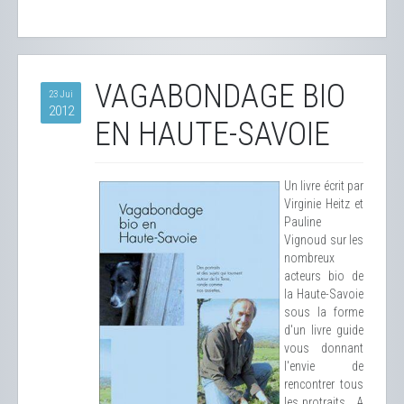
VAGABONDAGE BIO
23 Jui
2012
EN HAUTE-SAVOIE
Un livre écrit par
Virginie Heitz et
Pauline
Vignoud sur les
nombreux
acteurs bio de
la Haute-Savoie
sous la forme
d'un livre guide
vous donnant
l'envie de
rencontrer tous
les protraits... A