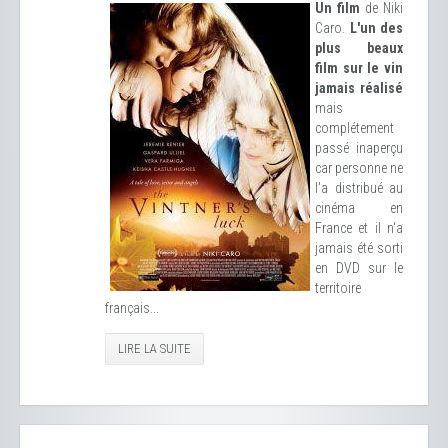
Un film
de Niki
Caro.
L'un des
plus beaux
film sur le vin
jamais réalisé
mais
complétement
passé inaperçu
car personne ne
l'a distribué au
cinéma en
France et il n'a
jamais été sorti
en DVD sur le
territoire
français...
LIRE LA SUITE