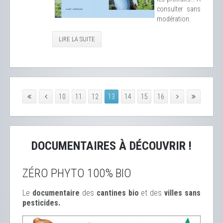
consulter sans
modération.
LIRE LA SUITE
10
11
12
13
14
15
16
DOCUMENTAIRES À DÉCOUVRIR !
ZÉRO PHYTO 100% BIO
Le
documentaire
des
cantines bio
et des
ville
s sans
pesticides.