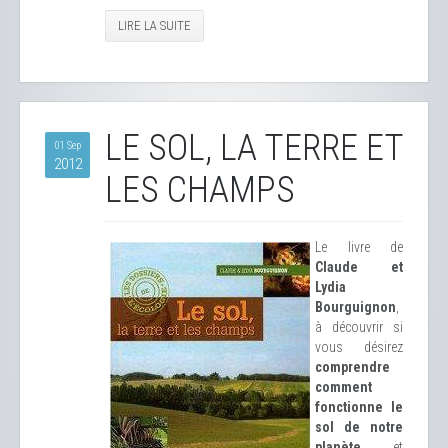
LIRE LA SUITE
LE SOL, LA TERRE ET
01 Sep
2012
LES CHAMPS
Le livre de
Claude et
Lydia
Bourguignon
,
à découvrir si
vous désirez
comprendre
comment
fonctionne le
sol de notre
planète
et