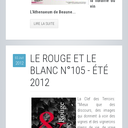
la librairie du
vin
L'Athenaeum de Beaune...
LIRE LA SUITE
LE ROUGE ET LE
02 Juil
2012
BLANC N°105 - ÉTÉ
2012
La Clef des Terroirs:
"Mieux que des
discours, des images
qui donnent à voir des
vignes et des vignerons
pleins de vie, de vraie