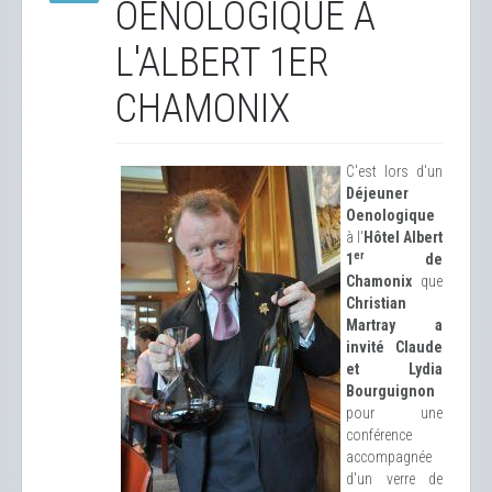
OENOLOGIQUE À
L'ALBERT 1ER
CHAMONIX
C'est lors d'un
Déjeuner
Oenologique
à l'
Hôtel Albert
er
1
de
Chamonix
que
Christian
Martray a
invité Claude
et Lydia
Bourguignon
pour une
conférence
accompagnée
d'un verre de