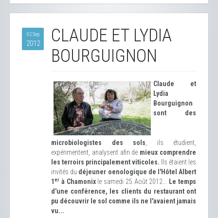
CLAUDE ET LYDIA
02 Sep
2012
BOURGUIGNON
Claude et
Lydia
Bourguignon
sont des
microbiologistes des sols
, ils étudient,
expérimentent, analysent afin de
mieux comprendre
les terroirs principalement viticoles.
Ils étaient les
invités du
déjeuner oenologique de l'Hôtel Albert
er
1
à Chamonix
le samedi 25 Août 2012...
Le temps
d'une conférence, les clients du restaurant ont
pu découvrir le sol comme ils ne l'avaient jamais
vu...