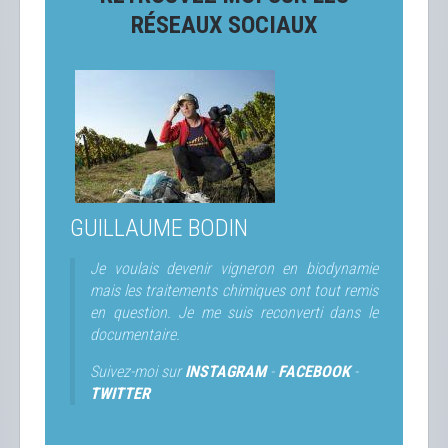
RÉSEAUX SOCIAUX
GUILLAUME BODIN
Je voulais devenir vigneron en biodynamie
mais les traitements chimiques ont tout remis
en question. Je me suis reconverti dans le
documentaire.
Suivez-moi sur
INSTAGRAM
-
FACEBOOK
-
TWITTER