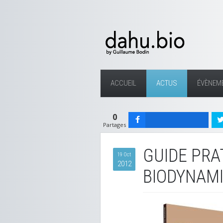
ACCUEIL
ACTUS
ÉVÈNEM
0
Partages
GUIDE PRA
19 Oct
2012
BIODYNAM