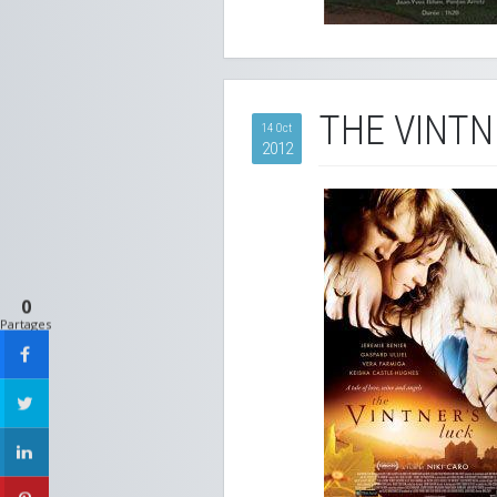
THE VINTN
14 Oct
2012
0
Partages