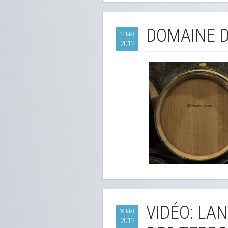
DOMAINE D
14 Mai
2012
VIDÉO: LA
09 Mai
2012