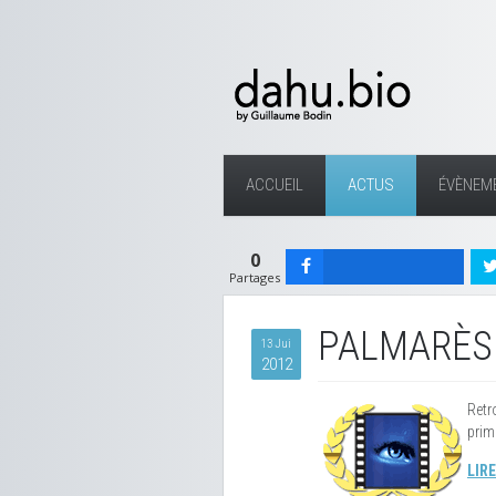
ACCUEIL
ACTUS
ÉVÈNEM
0
Partages
PALMARÈS 
13 Jui
2012
Retr
prim
LIRE