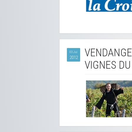
VENDANGES
03 Jui
2012
VIGNES D