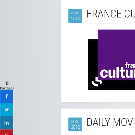
FRANCE CU
23 Mai
2012
0
Partages
DAILY MOV
23 Mai
2012