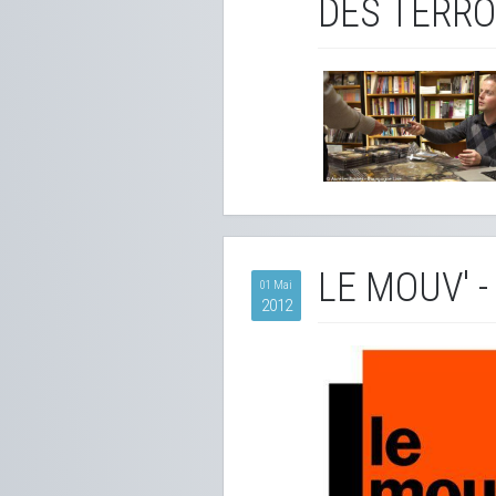
DES TERRO
LE MOUV' -
01 Mai
2012