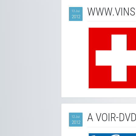
WWW.VINS
13 Jui
2012
A VOIR-DVD
12 Jui
2012