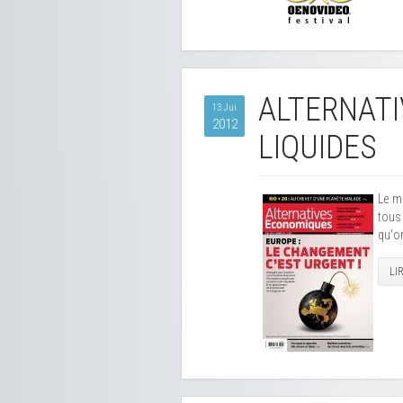
ALTERNATI
13 Jui
2012
LIQUIDES
Le m
tous 
qu'on
LI