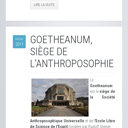
LIRE LA SUITE
GOETHEANUM,
04 Déc
2011
SIÈGE DE
L'ANTHROPOSOPHIE
Le
Goetheanum
est le
siège de
la Société
Anthroposophique Universelle
et de l
'Ecole Libre
de Science de l'Esprit
fondées par Rudolf Steiner.