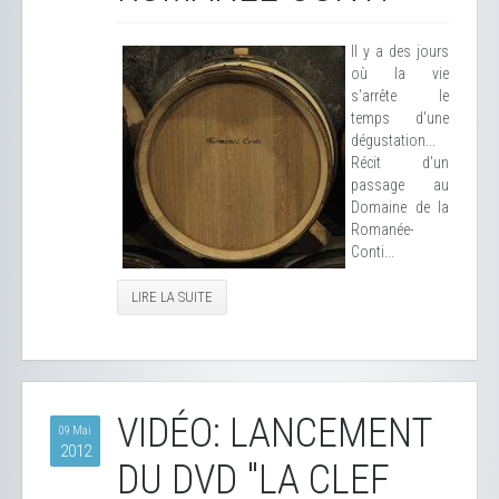
Il y a des jours
où la vie
s'arrête le
temps d'une
dégustation...
Récit d'un
passage au
Domaine de la
Romanée-
Conti...
LIRE LA SUITE
VIDÉO: LANCEMENT
09 Mai
2012
DU DVD "LA CLEF