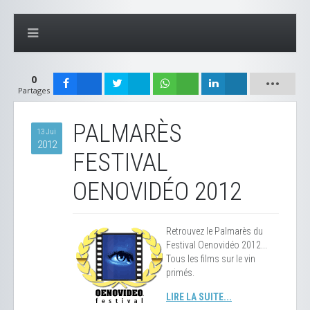
0
Partages
PALMARÈS
13 Jui
2012
FESTIVAL
OENOVIDÉO 2012
Retrouvez le Palmarès du
Festival Oenovidéo 2012...
Tous les films sur le vin
primés.
LIRE LA SUITE...