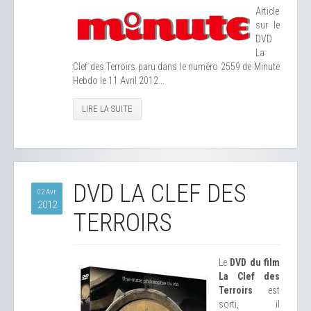
Article
sur le
DVD
La
Clef des Terroirs paru dans le numéro 2559 de Minute
Hebdo le 11 Avril 2012...
LIRE LA SUITE
DVD LA CLEF DES
02 Avr
2012
TERROIRS
Le
DVD du film
La Clef des
Terroirs
est
sorti, il