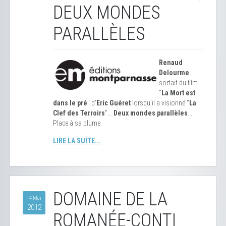
DEUX MONDES
PARALLÈLES
Renaud
Delourme
sortait du film
"
La Mort est
dans le pré
" d'
Eric Guéret
lorsqu'il a visionné "
La
Clef des Terroirs
"...
Deux mondes parallèles
...
Place à sa plume.
LIRE LA SUITE...
DOMAINE DE LA
14 Mai
2012
ROMANÉE-CONTI