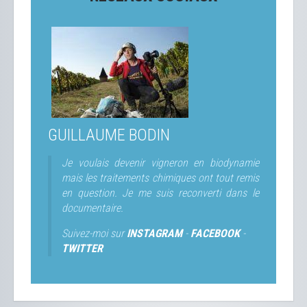
GUILLAUME BODIN
Je voulais devenir vigneron en biodynamie
mais les traitements chimiques ont tout remis
en question. Je me suis reconverti dans le
documentaire.
Suivez-moi sur
INSTAGRAM
-
FACEBOOK
-
TWITTER