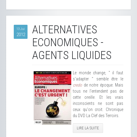
ALTERNATIVES
13 Jui
2012
ECONOMIQUES -
AGENTS LIQUIDES
Le monde change, " il faut
s'adapter " semble être le
credo
de notre époque. Mais
tous ne l'entendent pas de
cette oreille. Et les vrais
inconscients ne sont pas
ceux qu'on croit. Chronique
du DVD La Clef des Terroirs.
LIRE LA SUITE