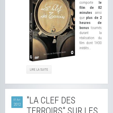
comporte
le
film de 82
minutes
ainsi
que
plus de 2
heures de
bonus
tournés
durant la
réalisation du
film dont 1H30
inédits...
LIRE LA SUITE
"LA CLEF DES
01 Avr
2012
TERROIRS" SUR LES