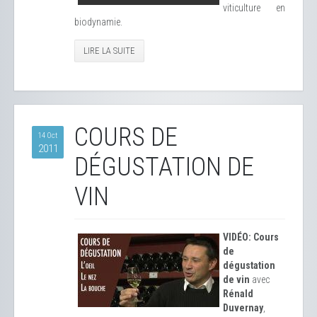
viticulture en
biodynamie.
LIRE LA SUITE
COURS DE
14 Oct
2011
DÉGUSTATION DE
VIN
VIDÉO: Cours
de
dégustation
de vin
avec
Rénald
Duvernay
,