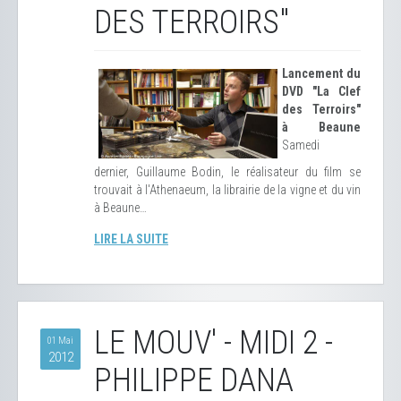
DES TERROIRS"
Lancement du
DVD "La Clef
des Terroirs"
à Beaune
Samedi
dernier, Guillaume Bodin, le réalisateur du film se
trouvait à l'Athenaeum, la librairie de la vigne et du vin
à Beaune…
LIRE LA SUITE
LE MOUV' - MIDI 2 -
01 Mai
2012
PHILIPPE DANA