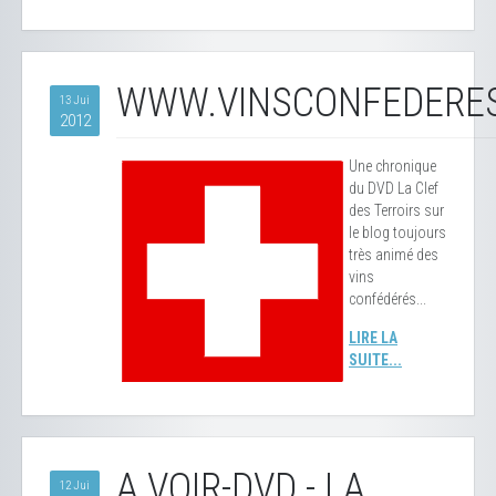
WWW.VINSCONFEDERE
13 Jui
2012
Une chronique
du DVD La Clef
des Terroirs sur
le blog toujours
très animé des
vins
confédérés...
LIRE LA
SUITE...
A VOIR-DVD - LA
12 Jui