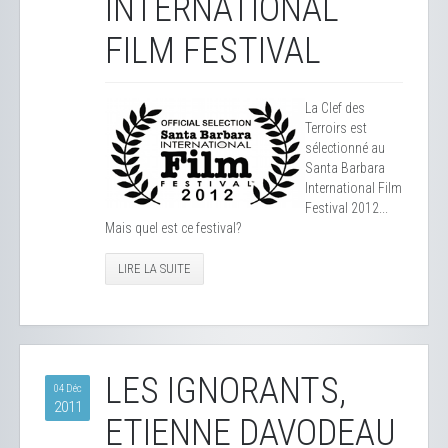
INTERNATIONAL
FILM FESTIVAL
La Clef des
Terroirs est
sélectionné au
Santa Barbara
International Film
Festival 2012...
Mais quel est ce festival?
LIRE LA SUITE
LES IGNORANTS,
04 Déc
2011
ETIENNE DAVODEAU