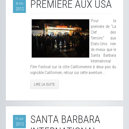
PREMIÈRE AUX USA
20 Fév
2012
Pour la
première de "La
Clef des
Terroirs" aux
Etats-Unis rien
de mieux que le
Santa Barbara
International
Film Festival sur la côte Californienne à deux pas du
vignoble Californien, retour sur cette aventure....
LIRE LA SUITE
SANTA BARBARA
19 Jan
2012