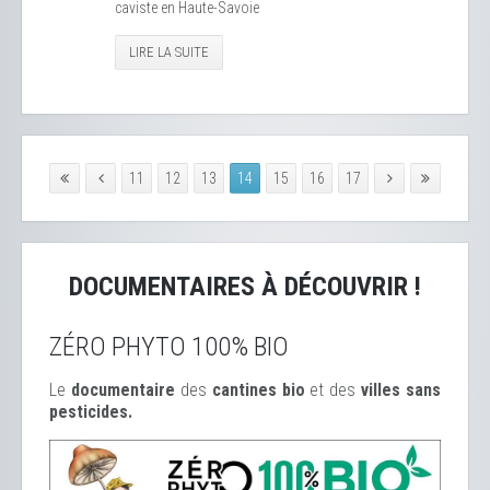
caviste en Haute-Savoie
LIRE LA SUITE
11
12
13
14
15
16
17
DOCUMENTAIRES À DÉCOUVRIR !
ZÉRO PHYTO 100% BIO
Le
documentaire
des
cantines bio
et des
ville
s sans
pesticides.