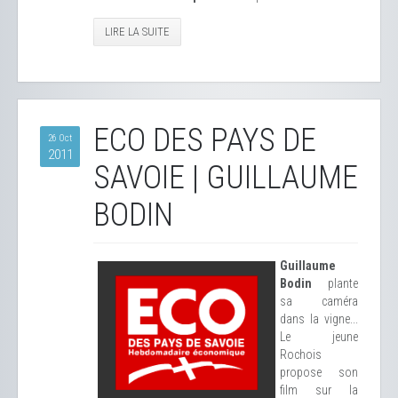
LIRE LA SUITE
ECO DES PAYS DE
26 Oct
2011
SAVOIE | GUILLAUME
BODIN
Guillaume
Bodin
plante
sa caméra
dans la vigne...
Le jeune
Rochois
propose son
film sur la