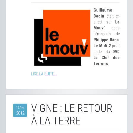
Guillaume
Bodin
était en
direct sur
Le
Mouv'
dans
l'émission de
Philippe Dana
:
Le Midi 2
pour
parler du
DVD
La Clef des
Terroirs
.
LIRE LA SUITE...
VIGNE : LE RETOUR
15 Avr
2012
À LA TERRE