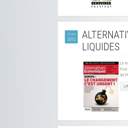
ALTERNATI
13 Jui
2012
LIQUIDES
Le m
tous 
qu'on
LI