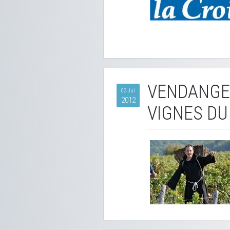
VENDANGES
03 Jui
2012
VIGNES D