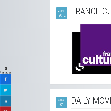
FRANCE CU
23 Mai
2012
0
Partages
DAILY MOV
23 Mai
2012