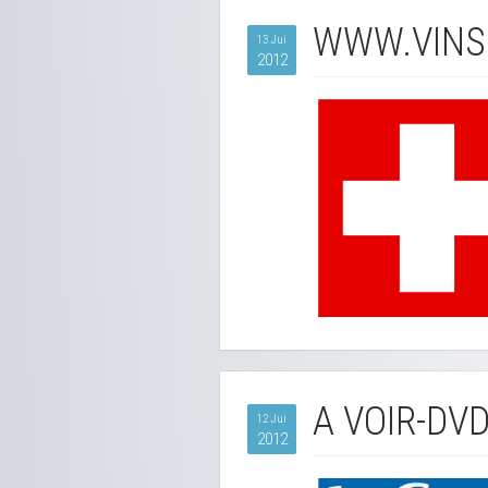
WWW.VINS
13 Jui
2012
A VOIR-DVD
12 Jui
2012