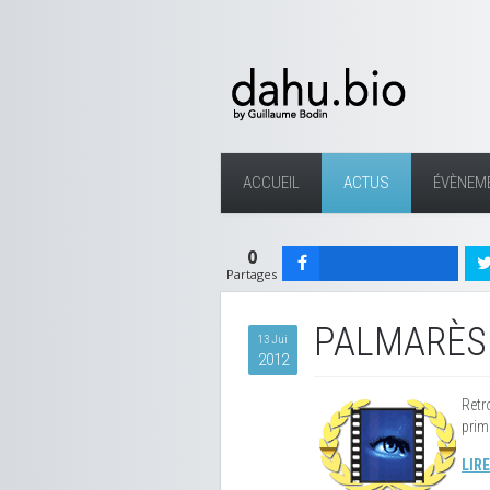
ACCUEIL
ACTUS
ÉVÈNEM
0
Partages
PALMARÈS 
13 Jui
2012
Retr
prim
LIRE