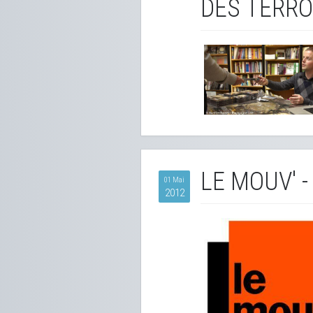
DES TERRO
LE MOUV' -
01 Mai
2012