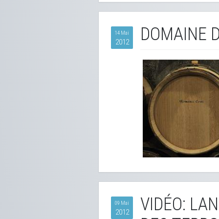
DOMAINE D
14 Mai
2012
VIDÉO: LA
09 Mai
2012