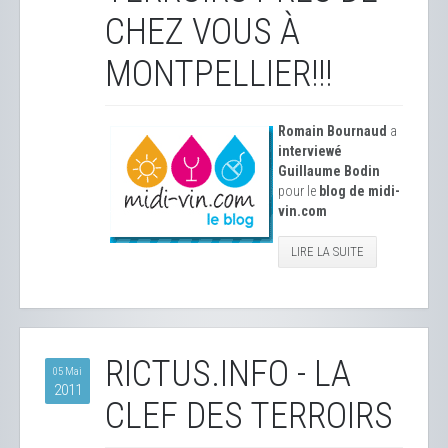
CHEZ VOUS À
MONTPELLIER!!!
Romain Bournaud
a
interviewé
Guillaume Bodin
pour le
blog de midi-
vin.com
LIRE LA SUITE
RICTUS.INFO - LA
05 Mai
2011
CLEF DES TERROIRS