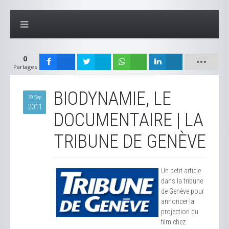
0
Partages
BIODYNAMIE, LE
29 Sep
2011
DOCUMENTAIRE | LA
TRIBUNE DE GENÈVE
Un petit article
dans la tribune
de Genève pour
annoncer la
projection du
film chez