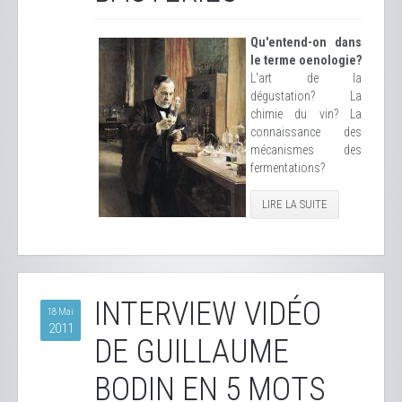
Qu'entend-on dans
le terme oenologie?
L'art de la
dégustation? La
chimie du vin? La
connaissance des
mécanismes des
fermentations?
LIRE LA SUITE
INTERVIEW VIDÉO
18 Mai
2011
DE GUILLAUME
BODIN EN 5 MOTS