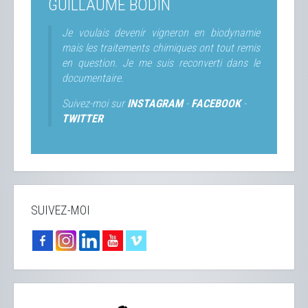
GUILLAUME BODIN
Je voulais devenir vigneron en biodynamie
mais les traitements chimiques ont tout remis
en question. Je me suis reconverti dans le
documentaire.
Suivez-moi sur
INSTAGRAM
-
FACEBOOK
-
TWITTER
SUIVEZ-MOI