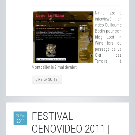
Ninna Izzo a
interviewé en
vidéo Guillaume
Bodin pour son
blog Lost In
Wine lors du
passage de La
Clef des
Terroirs à
Montpellier le 9 mai dernier:
LIRE LA SUITE
FESTIVAL
18 Mai
2011
OENOVIDEO 2011 |