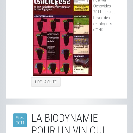
Festival
Oenovidéo
2011 dans La
Revue des
œnologues
n°140
LIRE LA SUITE
LA BIODYNAMIE
09 Sep
2011
POUR UN VIN QUI