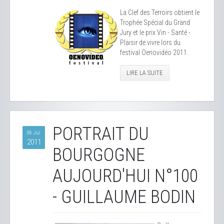
La Clef des Terroirs obtient le
Trophée Spécial du Grand
Jury et le prix Vin - Santé -
Plaisir de vivre lors du
festival Oenovidéo 2011.
LIRE LA SUITE
PORTRAIT DU
06 Jui
2011
BOURGOGNE
AUJOURD'HUI N°100
- GUILLAUME BODIN