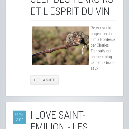
ET L'ESPRIT DU VIN
Retour sur la
projection du
film à Bordeaux
par Charles
Tranouëz qui
anime le blog
carnet de bord-
eaux
LIRE LA SUITE
I LOVE SAINT-
09 Mai
2011
EMILION - LES