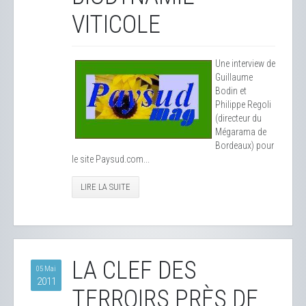
VITICOLE
Une interview de
Guillaume
Bodin et
Philippe Regoli
(directeur du
Mégarama de
Bordeaux) pour
le site Paysud.com...
LIRE LA SUITE
LA CLEF DES
05 Mai
2011
TERROIRS PRÈS DE