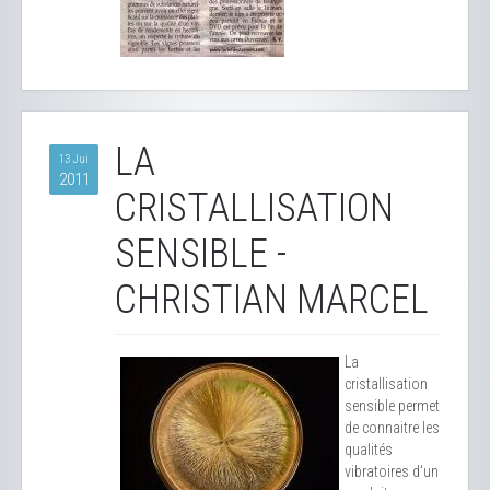
LA
13 Jui
2011
CRISTALLISATION
SENSIBLE -
CHRISTIAN MARCEL
La
cristallisation
sensible permet
de connaitre les
qualités
vibratoires d'un