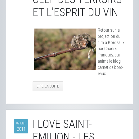
ET L'ESPRIT DU VIN
Retour sur la
projection du
film à Bordeaux
par Charles
Tranouëz qui
anime le blog
carnet de bord-
eaux
LIRE LA SUITE
I LOVE SAINT-
09 Mai
2011
EMILION - LES