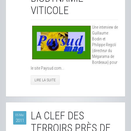
VITICOLE
Une interview de
Guillaume
Bodin et
Philippe Regoli
(directeur du
Mégarama de
Bordeaux) pour
le site Paysud.com...
LIRE LA SUITE
LA CLEF DES
05 Mai
2011
TERROIRS PRÈS DE