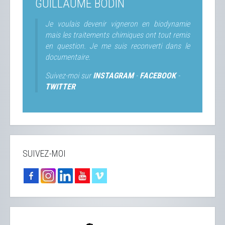
GUILLAUME BODIN
Je voulais devenir vigneron en biodynamie
mais les traitements chimiques ont tout remis
en question. Je me suis reconverti dans le
documentaire.
Suivez-moi sur
INSTAGRAM
-
FACEBOOK
-
TWITTER
SUIVEZ-MOI