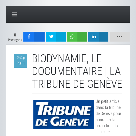
0
Partages
BIODYNAMIE, LE
29 Sep
2011
DOCUMENTAIRE | LA
TRIBUNE DE GENÈVE
Un petit article
dans la tribune
de Genève pour
annoncer la
projection du
film chez