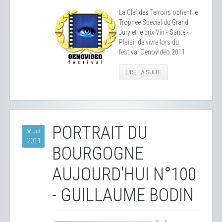
La Clef des Terroirs obtient le
Trophée Spécial du Grand
Jury et le prix Vin - Santé -
Plaisir de vivre lors du
festival Oenovidéo 2011.
LIRE LA SUITE
PORTRAIT DU
06 Jui
2011
BOURGOGNE
AUJOURD'HUI N°100
- GUILLAUME BODIN