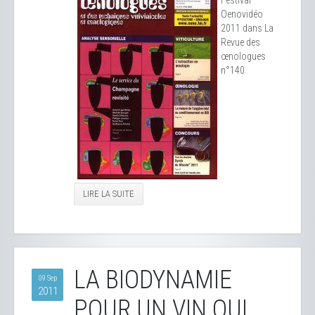
Festival
Oenovidéo
2011 dans La
Revue des
œnologues
n°140
LIRE LA SUITE
LA BIODYNAMIE
09 Sep
2011
POUR UN VIN QUI