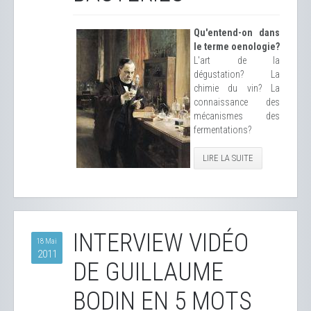
Qu'entend-on dans
le terme oenologie?
L'art de la
dégustation? La
chimie du vin? La
connaissance des
mécanismes des
fermentations?
LIRE LA SUITE
INTERVIEW VIDÉO
18 Mai
2011
DE GUILLAUME
BODIN EN 5 MOTS