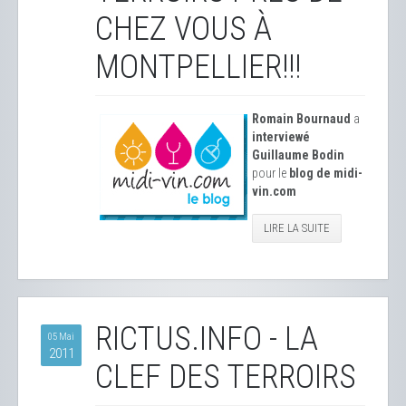
CHEZ VOUS À
MONTPELLIER!!!
Romain Bournaud
a
interviewé
Guillaume Bodin
pour le
blog de midi-
vin.com
LIRE LA SUITE
RICTUS.INFO - LA
05 Mai
2011
CLEF DES TERROIRS