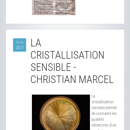
LA
13 Jui
2011
CRISTALLISATION
SENSIBLE -
CHRISTIAN MARCEL
La
cristallisation
sensible permet
de connaitre les
qualités
vibratoires d'un