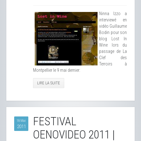
Ninna Izzo a
interviewé en
vidéo Guillaume
Bodin pour son
blog Lost In
Wine lors du
passage de La
Clef des
Terroirs à
Montpellier le 9 mai dernier:
LIRE LA SUITE
FESTIVAL
18 Mai
2011
OENOVIDEO 2011 |