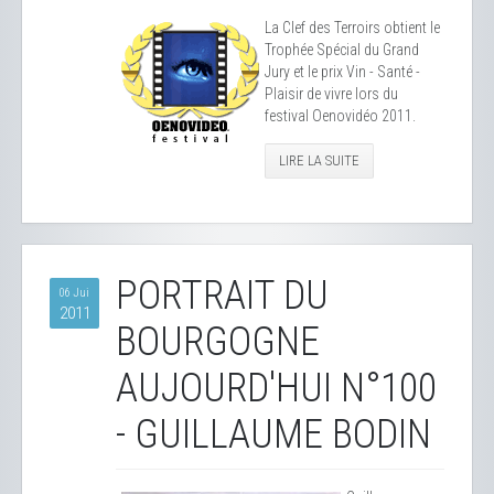
La Clef des Terroirs obtient le
Trophée Spécial du Grand
Jury et le prix Vin - Santé -
Plaisir de vivre lors du
festival Oenovidéo 2011.
LIRE LA SUITE
PORTRAIT DU
06 Jui
2011
BOURGOGNE
AUJOURD'HUI N°100
- GUILLAUME BODIN