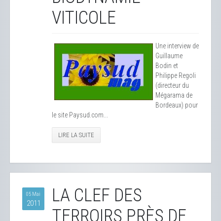
VITICOLE
Une interview de
Guillaume
Bodin et
Philippe Regoli
(directeur du
Mégarama de
Bordeaux) pour
le site Paysud.com...
LIRE LA SUITE
LA CLEF DES
05 Mai
2011
TERROIRS PRÈS DE