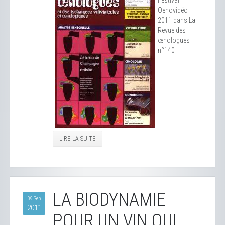
Festival
Oenovidéo
2011 dans La
Revue des
œnologues
n°140
LIRE LA SUITE
LA BIODYNAMIE
09 Sep
2011
POUR UN VIN QUI