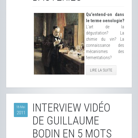
Qu'entend-on dans
le terme oenologie?
L'art de la
dégustation? La
chimie du vin? La
connaissance des
mécanismes des
fermentations?
LIRE LA SUITE
INTERVIEW VIDÉO
18 Mai
2011
DE GUILLAUME
BODIN EN 5 MOTS