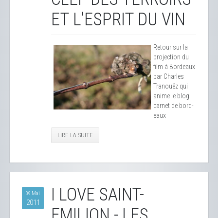
ET L'ESPRIT DU VIN
Retour sur la
projection du
film à Bordeaux
par Charles
Tranouëz qui
anime le blog
carnet de bord-
eaux
LIRE LA SUITE
I LOVE SAINT-
09 Mai
2011
EMILION - LES