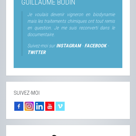
GUILLAUME BODIN
Je voulais devenir vigneron en biodynamie
mais les traitements chimiques ont tout remis
en question. Je me suis reconverti dans le
documentaire.
Suivez-moi sur
INSTAGRAM
-
FACEBOOK
-
TWITTER
SUIVEZ-MOI