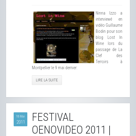
Ninna Izzo a
interviewé en
vidéo Guillaume
Bodin pour son
blog Lost In
Wine lors du
passage de La
Clef des
Terroirs à
Montpellier le 9 mai dernier:
LIRE LA SUITE
FESTIVAL
18 Mai
2011
OENOVIDEO 2011 |