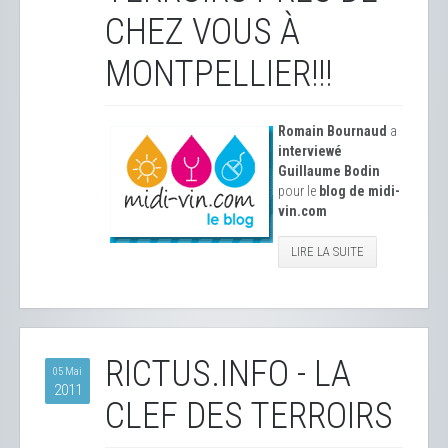
CHEZ VOUS À
MONTPELLIER!!!
Romain Bournaud
a
interviewé
Guillaume Bodin
pour le
blog de midi-
vin.com
LIRE LA SUITE
RICTUS.INFO - LA
05 Mai
2011
CLEF DES TERROIRS