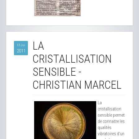
LA
13 Jui
2011
CRISTALLISATION
SENSIBLE -
CHRISTIAN MARCEL
La
cristallisation
sensible permet
de connaitre les
qualités
vibratoires d'un