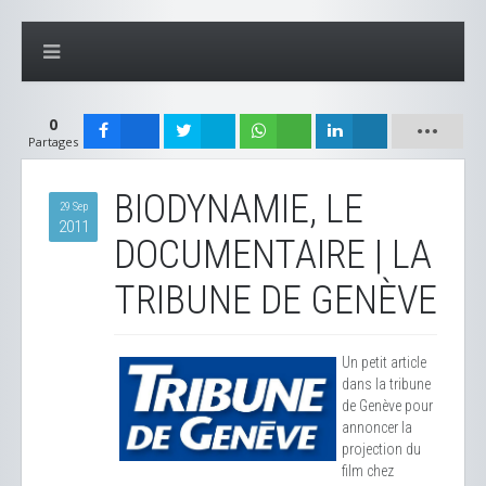
0
Partages
BIODYNAMIE, LE
29 Sep
2011
DOCUMENTAIRE | LA
TRIBUNE DE GENÈVE
Un petit article
dans la tribune
de Genève pour
annoncer la
projection du
film chez