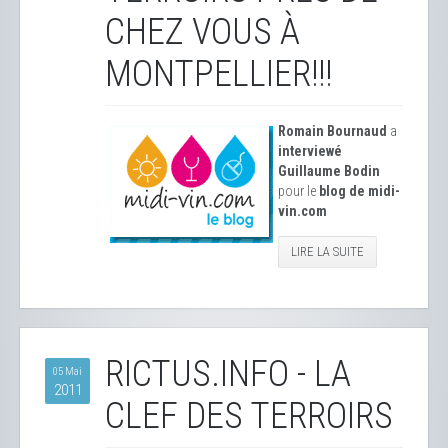
CHEZ VOUS À
MONTPELLIER!!!
Romain Bournaud
a
interviewé
Guillaume Bodin
pour le
blog de midi-
vin.com
LIRE LA SUITE
RICTUS.INFO - LA
05 Mai
2011
CLEF DES TERROIRS