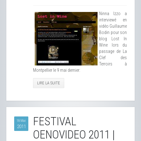
Ninna Izzo a
interviewé en
vidéo Guillaume
Bodin pour son
blog Lost In
Wine lors du
passage de La
Clef des
Terroirs à
Montpellier le 9 mai dernier:
LIRE LA SUITE
FESTIVAL
18 Mai
2011
OENOVIDEO 2011 |