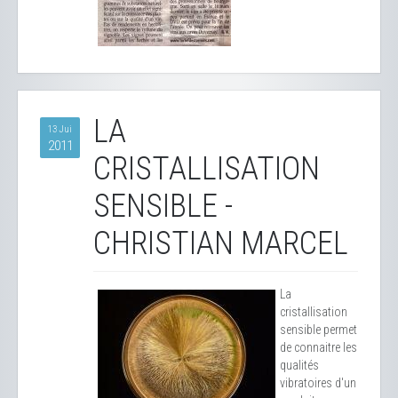
LA
13 Jui
2011
CRISTALLISATION
SENSIBLE -
CHRISTIAN MARCEL
La
cristallisation
sensible permet
de connaitre les
qualités
vibratoires d'un