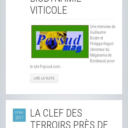
VITICOLE
Une interview de
Guillaume
Bodin et
Philippe Regoli
(directeur du
Mégarama de
Bordeaux) pour
le site Paysud.com...
LIRE LA SUITE
LA CLEF DES
05 Mai
2011
TERROIRS PRÈS DE