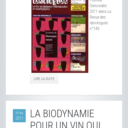
Festival
Oenovidéo
2011 dans La
Revue des
œnologues
n°140
LIRE LA SUITE
LA BIODYNAMIE
09 Sep
2011
POUR UN VIN QUI