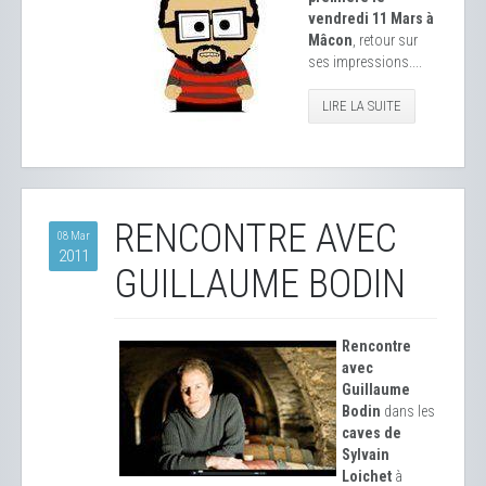
vendredi 11 Mars à
Mâcon
, retour sur
ses impressions....
LIRE LA SUITE
RENCONTRE AVEC
08 Mar
2011
GUILLAUME BODIN
Rencontre
avec
Guillaume
Bodin
dans les
caves de
Sylvain
Loichet
à