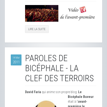
LIRE LA SUITE
PAROLES DE
14 Mar
2011
BICÉPHALE - LA
CLEF DES TERROIRS
David Faria
qui anime son propre blog:
Le
Bicéphale Buveur
était à l'
avant-
première le