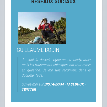
RÉSEAUX SOCIAUX
GUILLAUME BODIN
Je voulais devenir vigneron en biodynamie
mais les traitements chimiques ont tout remis
en question. Je me suis reconverti dans le
documentaire.
Suivez-moi sur
INSTAGRAM
-
FACEBOOK
-
TWITTER