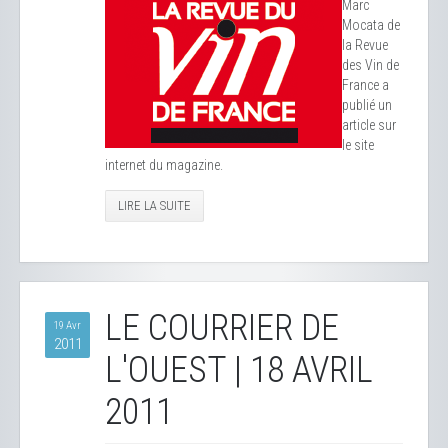
Marc
Mocata de
la Revue
des Vin de
France a
publié un
article sur
le site
internet du magazine.
LIRE LA SUITE
LE COURRIER DE
19 Avr
2011
L'OUEST | 18 AVRIL
2011