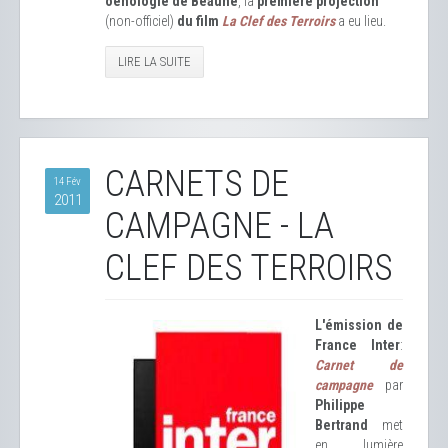
oenologie de Beaune
, la
première projection
(non-officiel)
du film
La Clef des Terroirs
a eu lieu.
LIRE LA SUITE
CARNETS DE
14 Fév
2011
CAMPAGNE - LA
CLEF DES TERROIRS
L'émission de
France Inter
:
Carnet de
campagne
par
Philippe
Bertrand
met
en lumière