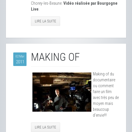
Chorey-les-Beaune.
Vidéo réalisée par Bourgogne
Live
.
LIRE LA SUITE
MAKING OF
02 Mar
2011
Making of du
documentaire
ou comment
faire un film
avec très peu de
moyen mais
beaucoup
d'envie!!!
LIRE LA SUITE