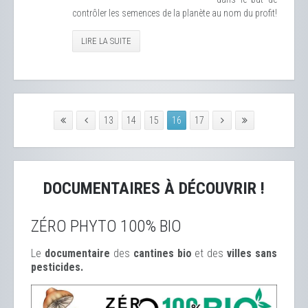
contrôler les semences de la planète au nom du profit!
LIRE LA SUITE
13
14
15
16
17
DOCUMENTAIRES À DÉCOUVRIR !
ZÉRO PHYTO 100% BIO
Le
documentaire
des
cantines bio
et des
ville
s sans
pesticides.