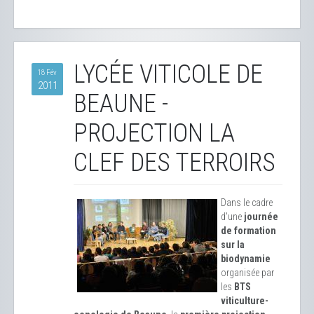
LYCÉE VITICOLE DE
18 Fév
2011
BEAUNE -
PROJECTION LA
CLEF DES TERROIRS
Dans le cadre
d'une
journée
de formation
sur la
biodynamie
organisée par
les
BTS
viticulture-