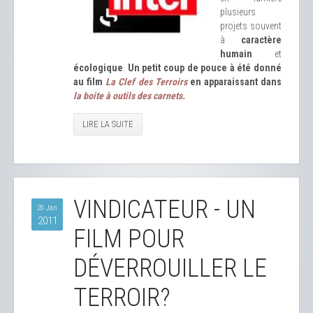
plusieurs
projets souvent
à
caractère
humain
et
écologique
.
Un petit coup de pouce à été donné
au film
La Clef des Terroirs
en apparaissant dans
la boite à outils des carnets.
LIRE LA SUITE
VINDICATEUR - UN
20 Jan
2011
FILM POUR
DÉVERROUILLER LE
TERROIR?