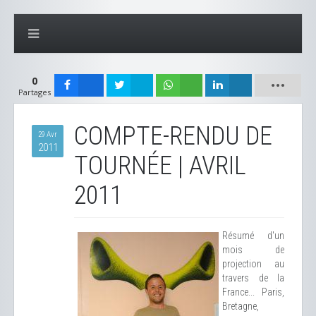
0
Partages
COMPTE-RENDU DE
29 Avr
2011
TOURNÉE | AVRIL
2011
Résumé d'un
mois de
projection au
travers de la
France... Paris,
Bretagne,