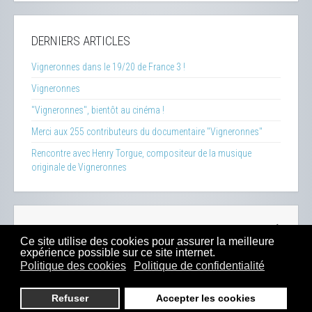
DERNIERS ARTICLES
Vigneronnes dans le 19/20 de France 3 !
Vigneronnes
"Vigneronnes", bientôt au cinéma !
Merci aux 255 contributeurs du documentaire "Vigneronnes"
Rencontre avec Henry Torgue, compositeur de la musique
originale de Vigneronnes
La Clef des Terroirs
-
Insecticide Mon Amour
-
Zéro Phyto
Ce site utilise des cookies pour assurer la meilleure
100% Bio
-
Presse
-
Sitemap
-
Mentions Légales
-
Contacts
expérience possible sur ce site internet.
-
Boutique
Politique des cookies
Politique de confidentialité
2023 -
Dahu Production
Refuser
Accepter les cookies