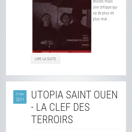
étoiles mais
une critique qui
va de plus en
plus mal...
LIRE LA SUITE
UTOPIA SAINT OUEN
21 Mar
2011
- LA CLEF DES
TERROIRS