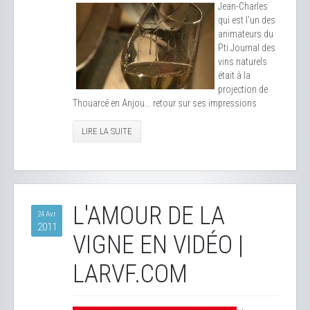
Jean-Charles
qui est l'un des
animateurs du
Pti Journal des
vins naturels
était à la
projection de
Thouarcé en Anjou... retour sur ses impressions
LIRE LA SUITE
L'AMOUR DE LA
24 Avr
2011
VIGNE EN VIDÉO |
LARVF.COM