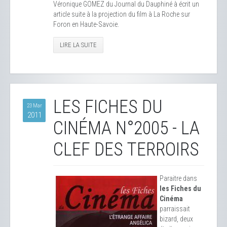
Véronique GOMEZ du Journal du Dauphiné à écrit un
article suite à la projection du film à La Roche sur
Foron en Haute-Savoie.
LIRE LA SUITE
LES FICHES DU
23 Mar
2011
CINÉMA N°2005 - LA
CLEF DES TERROIRS
Paraitre dans
les Fiches du
Cinéma
parraissait
bizard, deux