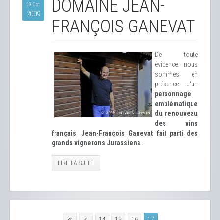
DOMAINE JEAN-
09 Oct
2009
FRANÇOIS GANEVAT
De toute
évidence nous
sommes en
présence d'un
personnage
emblématique
du renouveau
des vins
français
.
Jean-François Ganevat fait parti des
grands vignerons Jurassiens
...
LIRE LA SUITE
14
15
16
17