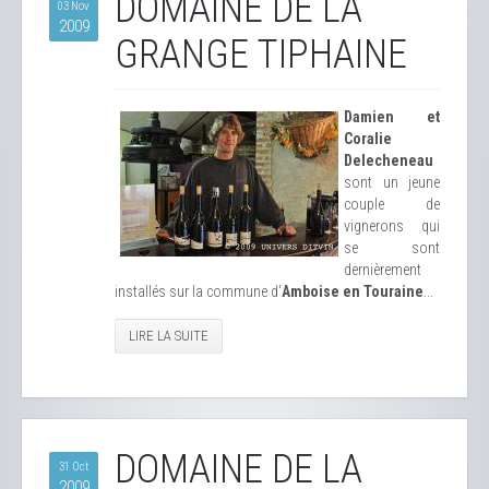
DOMAINE DE LA
03 Nov
2009
GRANGE TIPHAINE
Damien et
Coralie
Delecheneau
sont un jeune
couple de
vignerons qui
se sont
dernièrement
installés sur la commune d'
Amboise en Touraine
...
LIRE LA SUITE
DOMAINE DE LA
31 Oct
2009