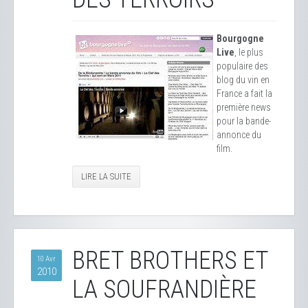
Bourgogne
Live
, le plus
populaire des
blog du vin en
France a fait la
première news
pour la bande-
annonce du
film.
LIRE LA SUITE
BRET BROTHERS ET
10 Avr
2010
LA SOUFRANDIÈRE