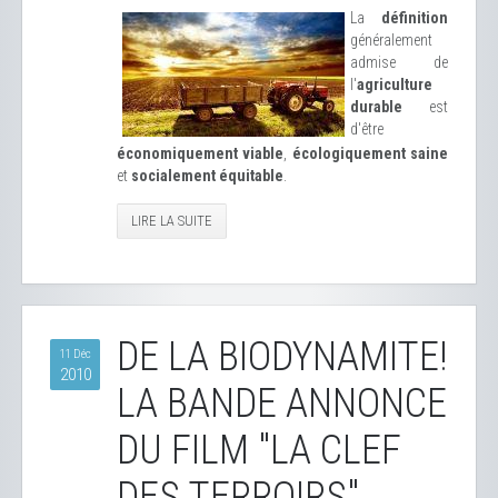
La
définition
généralement
admise de
l'
agriculture
durable
est
d'être
économiquement viable
,
écologiquement saine
et
socialement équitable
.
LIRE LA SUITE
DE LA BIODYNAMITE!
11 Déc
2010
LA BANDE ANNONCE
DU FILM "LA CLEF
DES TERROIRS"