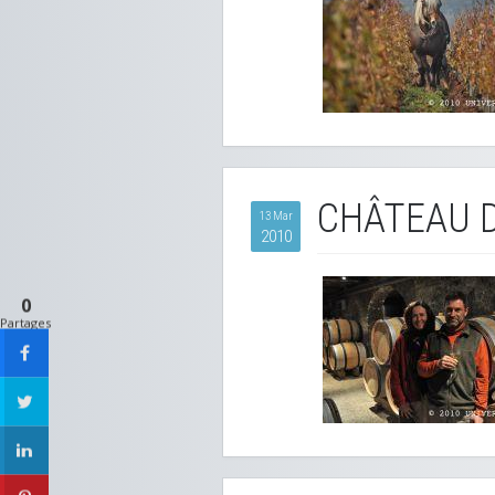
CHÂTEAU 
13 Mar
2010
0
Partages