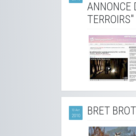
ANNONCE D
TERROIRS"
BRET BROT
10 Avr
2010