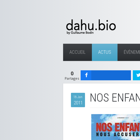
ACCUEIL
ACTUS
ÉVÈNEM
0
Partages
NOS ENFA
18 Jan
2011