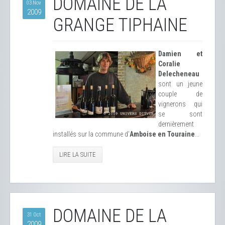
DOMAINE DE LA
03 Nov
2009
GRANGE TIPHAINE
Damien et
Coralie
Delecheneau
sont un jeune
couple de
vignerons qui
se sont
dernièrement
installés sur la commune d'
Amboise en Touraine
...
LIRE LA SUITE
DOMAINE DE LA
31 Oct
2009