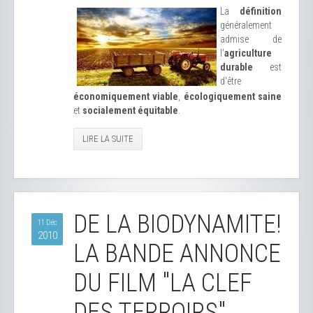
La
définition
généralement
admise de
l'
agriculture
durable
est
d'être
économiquement viable
,
écologiquement saine
et
socialement équitable
.
LIRE LA SUITE
DE LA BIODYNAMITE!
11 Déc
2010
LA BANDE ANNONCE
DU FILM "LA CLEF
DES TERROIRS"