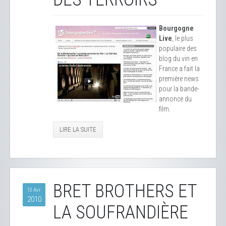
Bourgogne
Live
, le plus
populaire des
blog du vin en
France a fait la
première news
pour la bande-
annonce du
film.
LIRE LA SUITE
BRET BROTHERS ET
10 Avr
2010
LA SOUFRANDIÈRE