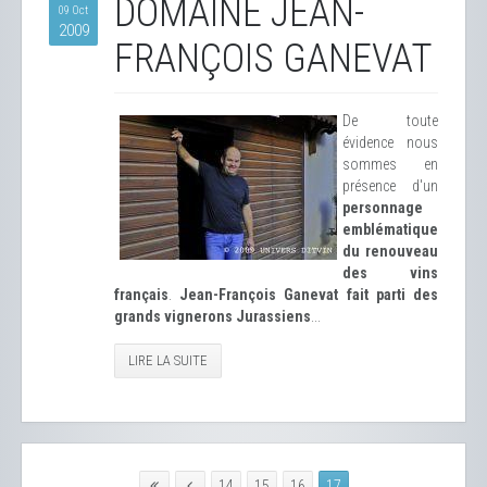
DOMAINE JEAN-
09 Oct
2009
FRANÇOIS GANEVAT
De toute
évidence nous
sommes en
présence d'un
personnage
emblématique
du renouveau
des vins
français
.
Jean-François Ganevat fait parti des
grands vignerons Jurassiens
...
LIRE LA SUITE
14
15
16
17