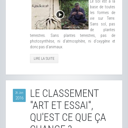
Le sol est à la
base de toutes
les formes de
vie sur Terre.
Sans sol, pas
de plantes
terrestres. Sans plantes terrestres, pas de
photosynthèse, ni d'atmosphère, ni d'oxygène et
donc pas d'animaux.
LIRE LA SUITE
LE CLASSEMENT
26 Jan
2016
"ART ET ESSAI",
QU'EST CE QUE ÇA