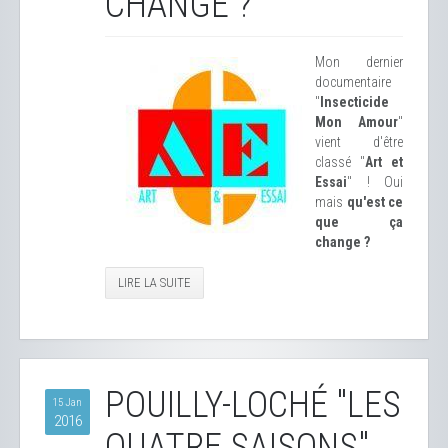
CHANGE ?
Mon dernier
documentaire
"
Insecticide
Mon Amour
"
vient d'être
classé "
Art et
Essai
" ! Oui
mais
qu'est ce
que ça
change ?
LIRE LA SUITE
POUILLY-LOCHÉ "LES
15 Jan
2016
QUATRE SAISONS"