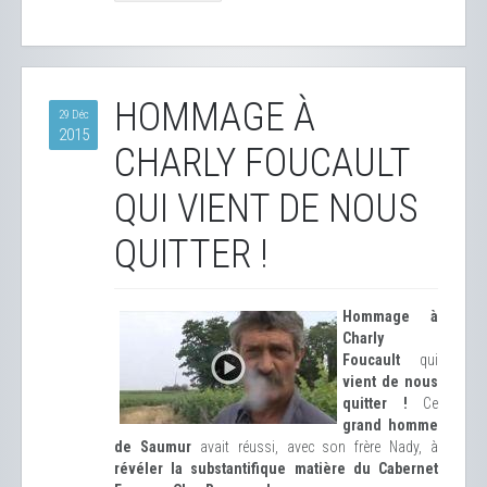
HOMMAGE À
29 Déc
2015
CHARLY FOUCAULT
QUI VIENT DE NOUS
QUITTER !
Hommage à
Charly
Foucault
qui
vient de nous
quitter !
Ce
grand homme
de Saumur
avait réussi, avec son frère Nady, à
révéler la substantifique matière du Cabernet