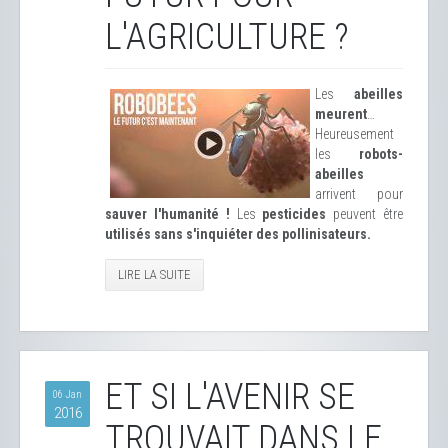
L'AGRICULTURE ?
Les
abeilles
meurent
…
Heureusement
les
robots-
abeilles
arrivent pour
sauver l'humanité !
Les
pesticides
peuvent être
utilisés sans s'inquiéter des pollinisateurs.
LIRE LA SUITE
ET SI L'AVENIR SE
06 Jan
2016
TROUVAIT DANS LE