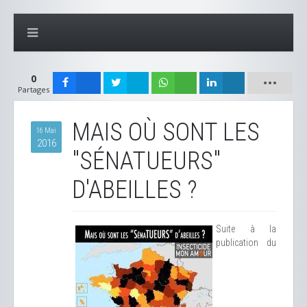
0
Partages
MAIS OÙ SONT LES
16 Mai
2016
"SÉNATUEURS"
D'ABEILLES ?
Suite à la
publication du