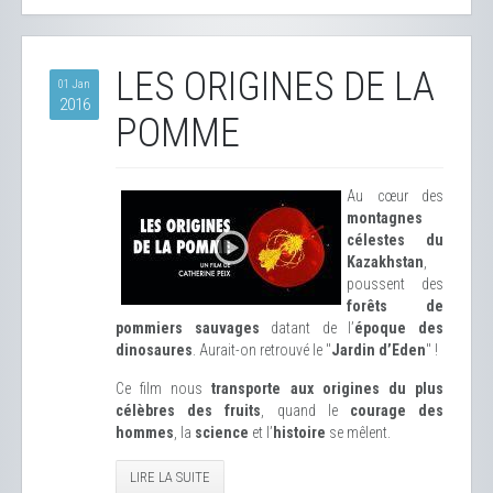
LES ORIGINES DE LA
01 Jan
2016
POMME
Au cœur des
montagnes
célestes du
Kazakhstan
,
poussent des
forêts de
pommiers sauvages
datant de l’
époque des
dinosaures
. Aurait-on retrouvé le "
Jardin d’Eden
" !
Ce film nous
transporte aux origines du plus
célèbres des fruits
, quand le
courage des
hommes
, la
science
et l’
histoire
se mêlent.
LIRE LA SUITE