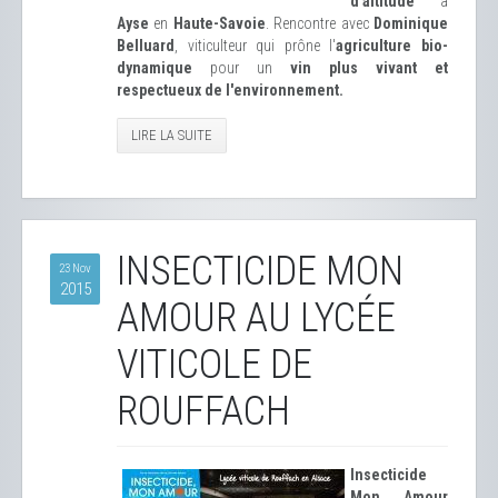
d'altitude
à
Ayse
en
Haute-Savoie
. Rencontre avec
Dominique
Belluard
, viticulteur qui prône l'
agriculture bio-
dynamique
pour un
vin plus vivant et
respectueux de l'environnement.
LIRE LA SUITE
INSECTICIDE MON
23 Nov
2015
AMOUR AU LYCÉE
VITICOLE DE
ROUFFACH
Insecticide
Mon Amour