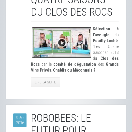
DU CLOS DES ROCS
Sélection à
l'aveugle
du
Pouilly-Loché
"Les Quatre
Saisons" 2013
du
Clos des
Rocs
par le
comité de dégustation
des
Grands
Vins Privés
.
Chablis ou Mâconnais ?
LIRE LA SUITE
ROBOBEES: LE
10 Jan
2016
FUTUR POUR