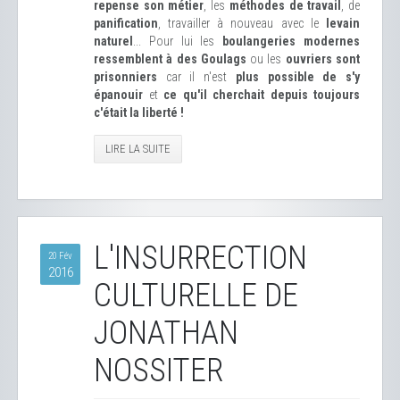
repense son métier
, les
méthodes de travail
, de
panification
, travailler à nouveau avec le
levain
naturel
... Pour lui les
boulangeries modernes
ressemblent à des Goulags
ou les
ouvriers sont
prisonniers
car il n'est
plus possible de s'y
épanouir
et
ce qu'il cherchait depuis toujours
c'était la liberté !
LIRE LA SUITE
L'INSURRECTION
20 Fév
2016
CULTURELLE DE
JONATHAN
NOSSITER