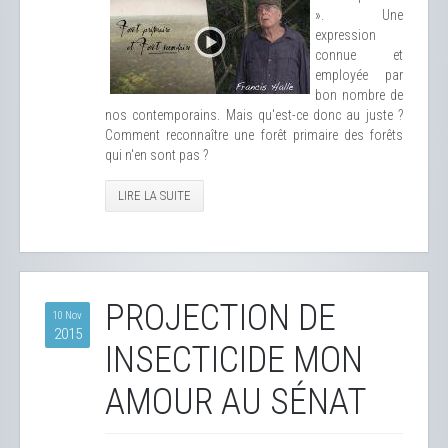
». Une
expression
connue et
employée par
bon nombre de
nos contemporains. Mais qu'est-ce donc au juste ?
Comment reconnaître une forêt primaire des forêts
qui n'en sont pas ?
LIRE LA SUITE
PROJECTION DE
10 Nov
2015
INSECTICIDE MON
AMOUR AU SÉNAT