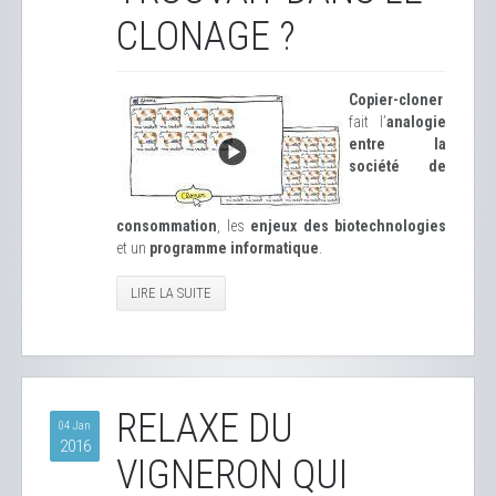
CLONAGE ?
Copier-cloner
fait l’
analogie
entre la
société de
consommation
, les
enjeux des biotechnologies
et un
programme informatique
.
LIRE LA SUITE
RELAXE DU
04 Jan
2016
VIGNERON QUI