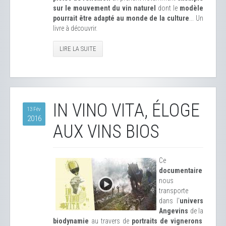
sur le mouvement du vin naturel
dont le
modèle
pourrait être adapté au monde de la culture
... Un
livre à découvrir.
LIRE LA SUITE
IN VINO VITA, ÉLOGE
13 Fév
2016
AUX VINS BIOS
Ce
documentaire
nous
transporte
dans l'
univers
Angevins
de la
biodynamie
au travers de
portraits de vignerons