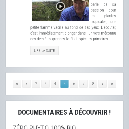
parle de sa
passion pour
les plantes
tropicales, une
petite flamme vacille au fond de ses yeux. L’écouter,
c’est immédiatement plonger dans l’univers méconnu
des dernières grandes forêts tropicales primaires.
LIRE LA SUITE
2
3
4
5
6
7
8
DOCUMENTAIRES À DÉCOUVRIR !
ZÉRO PHYTO 100% BIO