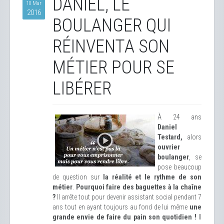
DANIEL, LE
10 Mar
2016
BOULANGER QUI
RÉINVENTA SON
MÉTIER POUR SE
LIBÉRER
À 24 ans
Daniel
Testard,
alors
ouvrier
boulanger
, se
pose beaucoup
de question sur
la réalité et le rythme de son
métier
.
Pourquoi faire des baguettes à la chaîne
?
Il arrête tout pour devenir assistant social pendant 7
ans tout en ayant toujours au fond de lui même
une
grande envie de faire du pain son quotidien !
Il