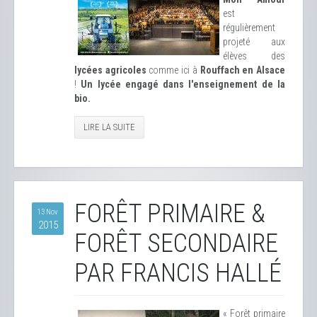
est
régulièrement
projeté aux
élèves des
lycées agricoles
comme ici à
Rouffach en Alsace
!
Un lycée engagé dans l'enseignement de la
bio.
LIRE LA SUITE
FORÊT PRIMAIRE &
13 Nov
2015
FORÊT SECONDAIRE
PAR FRANCIS HALLÉ
« Forêt primaire