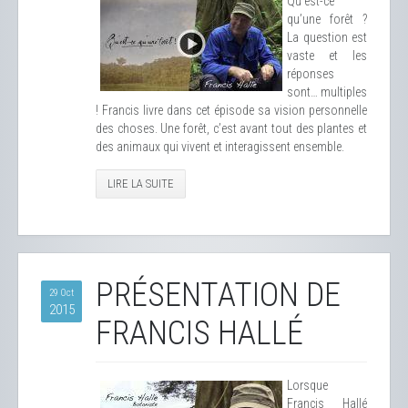
Qu’est-ce
qu’une forêt ?
La question est
vaste et les
réponses
sont… multiples
! Francis livre dans cet épisode sa vision personnelle
des choses. Une forêt, c’est avant tout des plantes et
des animaux qui vivent et interagissent ensemble.
LIRE LA SUITE
PRÉSENTATION DE
29 Oct
2015
FRANCIS HALLÉ
Lorsque
Francis Hallé