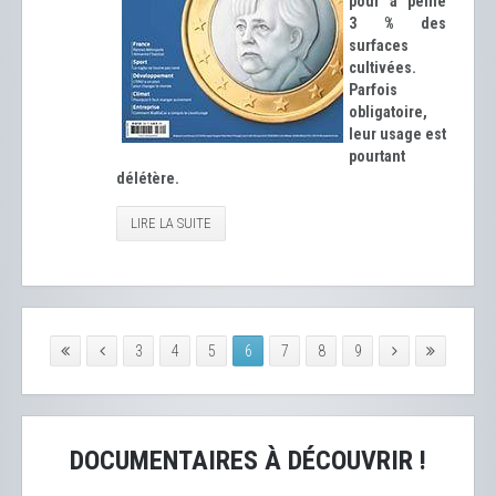
pour à peine
3 % des
surfaces
cultivées.
Parfois
obligatoire,
leur usage est
pourtant
délétère.
LIRE LA SUITE
3
4
5
6
7
8
9
DOCUMENTAIRES À DÉCOUVRIR !