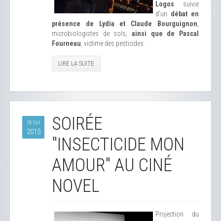
Logos
suivie
d'un
débat en
présence de Lydia et Claude Bourguignon
,
microbiologistes de sols,
ainsi que de Pascal
Fourneau
, victime des pesticides.
LIRE LA SUITE
SOIRÉE
18 Oct
2015
"INSECTICIDE MON
AMOUR" AU CINÉ
NOVEL
Projection du