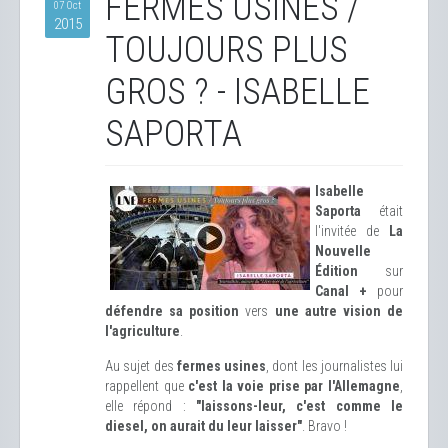
FERMES USINES /
07 Oct
2015
TOUJOURS PLUS
GROS ? - ISABELLE
SAPORTA
Isabelle
Saporta
était
l'invitée de
La
Nouvelle
Édition
sur
Canal +
pour
défendre sa position
vers
une autre vision de
l'agriculture
.
Au sujet des
fermes usines
, dont les journalistes lui
rappellent que
c'est la voie prise par l'Allemagne
,
elle répond :
"laissons-leur, c'est comme le
diesel, on aurait du leur laisser"
. Bravo !