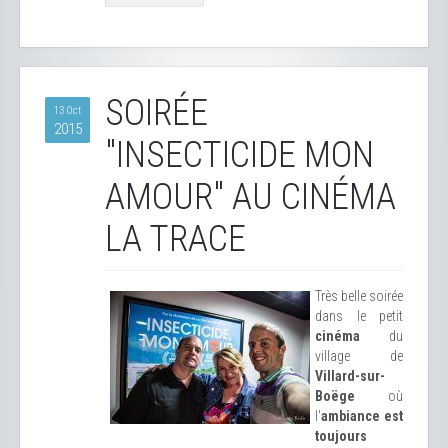
SOIRÉE
13 Oct
2015
"INSECTICIDE MON
AMOUR" AU CINÉMA
LA TRACE
Très belle soirée
dans le petit
cinéma
du
village de
Villard-sur-
Boëge
où
l'
ambiance est
toujours