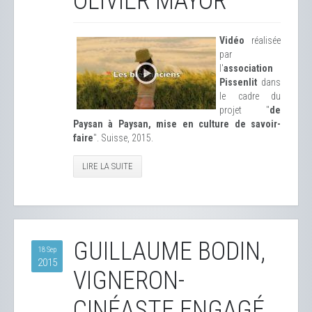
OLIVIER MAYOR
Vidéo
réalisée
par
l'
association
Pissenlit
dans
le cadre du
projet "
de
Paysan à Paysan, mise en culture de savoir-
faire
". Suisse, 2015.
LIRE LA SUITE
GUILLAUME BODIN,
18 Sep
2015
VIGNERON-
CINÉASTE ENGAGÉ