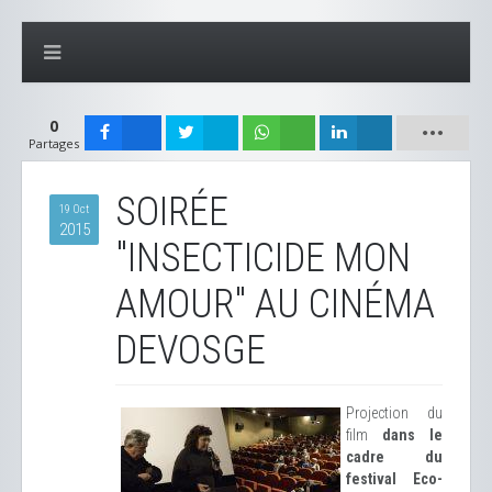
0
Partages
SOIRÉE
19 Oct
2015
"INSECTICIDE MON
AMOUR" AU CINÉMA
DEVOSGE
Projection du
film
dans le
cadre du
festival Eco-