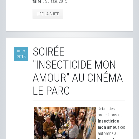
faire
". Suisse, 2015.
LIRE LA SUITE
SOIRÉE
10 Oct
2015
"INSECTICIDE MON
AMOUR" AU CINÉMA
LE PARC
Début des
projections de
Insecticide
mon amour
cet
automne au