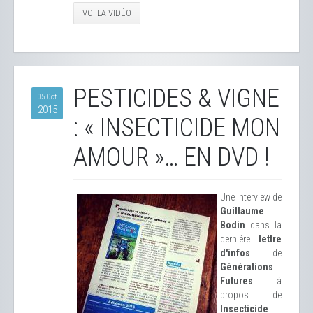
VOI LA VIDÉO
PESTICIDES & VIGNE
05 Oct
2015
: « INSECTICIDE MON
AMOUR »… EN DVD !
Une interview de
Guillaume
Bodin
​ dans la
dernière
lettre
d'infos
de
Générations
Futures
​ à
propos de
Insecticide