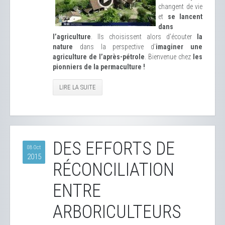
changent de vie
et
se lancent
dans
l’agriculture
. Ils choisissent alors d’écouter
la
nature
dans la perspective d’
imaginer une
agriculture de l’après-pétrole
. Bienvenue chez
les
pionniers de la permaculture !
LIRE LA SUITE
DES EFFORTS DE
08 Oct
2015
RÉCONCILIATION
ENTRE
ARBORICULTEURS