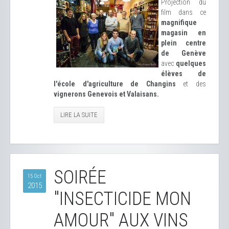
Projection du
film dans ce
magnifique
magasin en
plein centre
de Genève
avec
quelques
élèves de
l'école d'agriculture de Changins
et des
vignerons Genevois et Valaisans.
LIRE LA SUITE
SOIRÉE
15 Oct
2015
"INSECTICIDE MON
AMOUR" AUX VINS