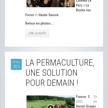
Cinéma Le
Parc
à
La
Roche sur
Foron
en
Haute-Savoie
.
Retour en photos...
LIRE LA SUITE
LA PERMACULTURE,
09 Oct
2015
UNE SOLUTION
POUR DEMAIN !
France 3
- En
2005, les
Hervé-Gruyer