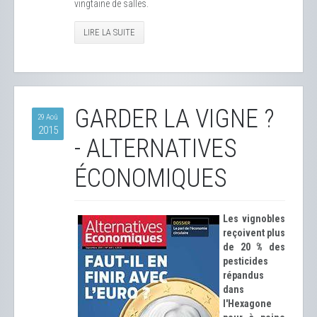
vingtaine de salles.
LIRE LA SUITE
GARDER LA VIGNE ?
29 Aoû
2015
- ALTERNATIVES
ÉCONOMIQUES
Les vignobles
reçoivent plus
de 20 % des
pesticides
répandus
dans
l'Hexagone