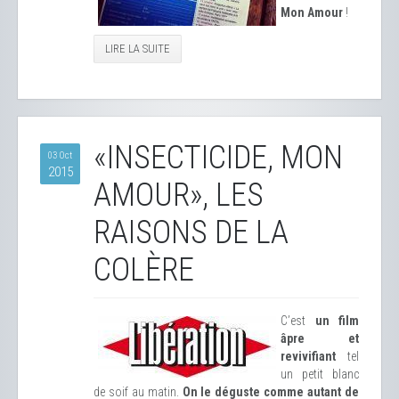
Mon Amour
​ !
LIRE LA SUITE
«INSECTICIDE, MON
03 Oct
2015
AMOUR», LES
RAISONS DE LA
COLÈRE
C’est
un film
âpre et
revivifiant
tel
un petit blanc
de soif au matin.
On le déguste comme autant de