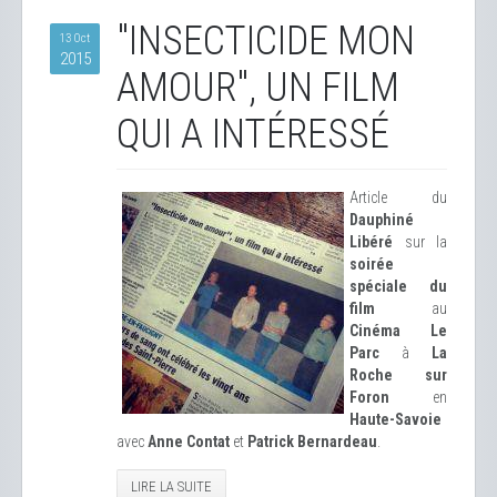
"INSECTICIDE MON
13 Oct
2015
AMOUR", UN FILM
QUI A INTÉRESSÉ
Article du
Dauphiné
Libéré
sur la
soirée
spéciale du
film
au
Cinéma Le
Parc
à
La
Roche sur
Foron
en
Haute-Savoie
avec
Anne Contat
et
Patrick Bernardeau
.
LIRE LA SUITE