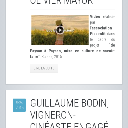
OLIVIER MAYOR
Vidéo
réalisée
par
l'
association
Pissenlit
dans
le cadre du
projet "
de
Paysan à Paysan, mise en culture de savoir-
faire
". Suisse, 2015.
LIRE LA SUITE
GUILLAUME BODIN,
18 Sep
2015
VIGNERON-
CINÉASTE ENGAGÉ