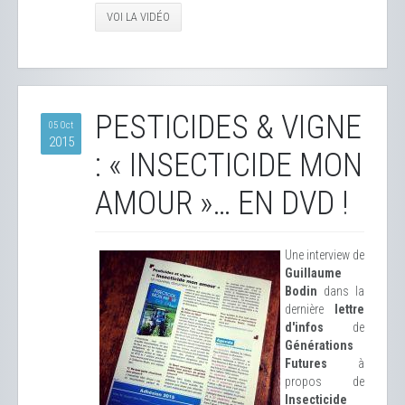
VOI LA VIDÉO
PESTICIDES & VIGNE
05 Oct
2015
: « INSECTICIDE MON
AMOUR »… EN DVD !
Une interview de
Guillaume
Bodin
​ dans la
dernière
lettre
d'infos
de
Générations
Futures
​ à
propos de
Insecticide