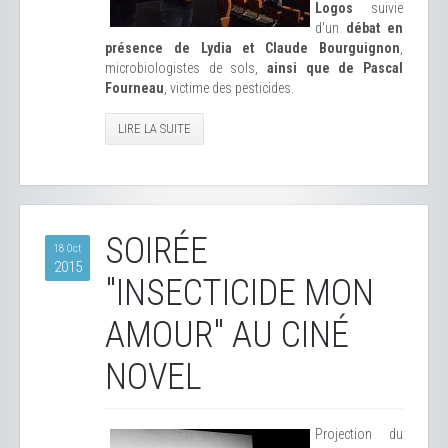
Logos
suivie
d'un
débat en
présence de Lydia et Claude Bourguignon
,
microbiologistes de sols,
ainsi que de Pascal
Fourneau
, victime des pesticides.
LIRE LA SUITE
SOIRÉE
18 Oct
2015
"INSECTICIDE MON
AMOUR" AU CINÉ
NOVEL
Projection du