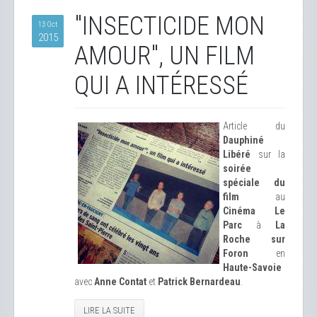
"INSECTICIDE MON
13 Oct
2015
AMOUR", UN FILM
QUI A INTÉRESSÉ
Article du
Dauphiné
Libéré
sur la
soirée
spéciale du
film
au
Cinéma Le
Parc
à
La
Roche sur
Foron
en
Haute-Savoie
avec
Anne Contat
et
Patrick Bernardeau
.
LIRE LA SUITE