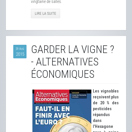
vingtaine de salles.
LIRE LA SUITE
GARDER LA VIGNE ?
29 Aoû
2015
- ALTERNATIVES
ÉCONOMIQUES
Les vignobles
reçoivent plus
de 20 % des
pesticides
répandus
dans
l'Hexagone