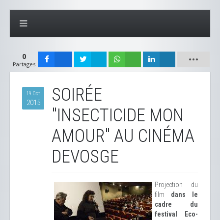
0
Partages
SOIRÉE
19 Oct
2015
"INSECTICIDE MON
AMOUR" AU CINÉMA
DEVOSGE
Projection du
film
dans le
cadre du
festival Eco-