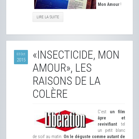
Mon Amour
​ !
LIRE LA SUITE
«INSECTICIDE, MON
03 Oct
2015
AMOUR», LES
RAISONS DE LA
COLÈRE
C’est
un film
âpre et
revivifiant
tel
un petit blanc
de soif au matin.
On le déguste comme autant de