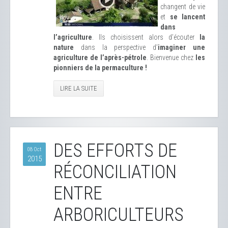
changent de vie
et
se lancent
dans
l’agriculture
. Ils choisissent alors d’écouter
la
nature
dans la perspective d’
imaginer une
agriculture de l’après-pétrole
. Bienvenue chez
les
pionniers de la permaculture !
LIRE LA SUITE
DES EFFORTS DE
08 Oct
2015
RÉCONCILIATION
ENTRE
ARBORICULTEURS