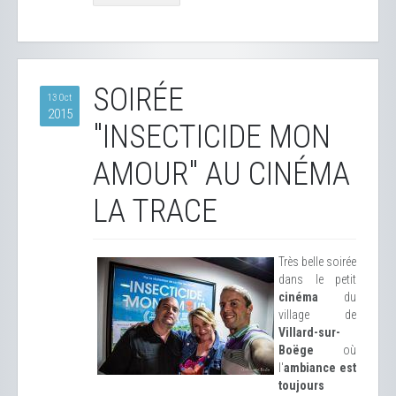
SOIRÉE
13 Oct
2015
"INSECTICIDE MON
AMOUR" AU CINÉMA
LA TRACE
Très belle soirée
dans le petit
cinéma
du
village de
Villard-sur-
Boëge
où
l'
ambiance est
toujours