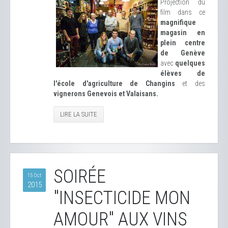
Projection du
film dans ce
magnifique
magasin en
plein centre
de Genève
avec
quelques
élèves de
l'école d'agriculture de Changins
et des
vignerons Genevois et Valaisans.
LIRE LA SUITE
SOIRÉE
15 Oct
2015
"INSECTICIDE MON
AMOUR" AUX VINS