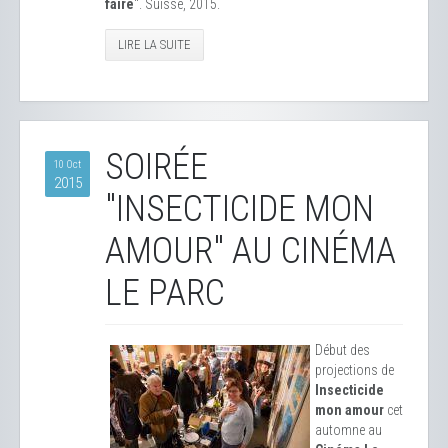
faire
". Suisse, 2015.
LIRE LA SUITE
SOIRÉE
10 Oct
2015
"INSECTICIDE MON
AMOUR" AU CINÉMA
LE PARC
Début des
projections de
Insecticide
mon amour
cet
automne au