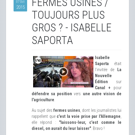
FERMES USINES /
07 Oct
2015
TOUJOURS PLUS
GROS ? - ISABELLE
SAPORTA
Isabelle
Saporta
était
l'invitée de
La
Nouvelle
Édition
sur
Canal +
pour
défendre sa position
vers
une autre vision de
l'agriculture
.
Au sujet des
fermes usines
, dont les journalistes lui
rappellent que
c'est la voie prise par l'Allemagne
,
elle répond :
"laissons-leur, c'est comme le
diesel, on aurait du leur laisser"
. Bravo !