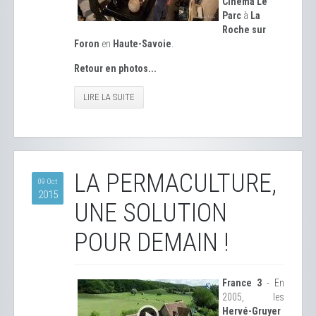
Cinéma Le
Parc
à
La
Roche sur
Foron
en
Haute-Savoie
.
Retour en photos...
LIRE LA SUITE
LA PERMACULTURE,
09 Oct
2015
UNE SOLUTION
POUR DEMAIN !
France 3
- En
2005, les
Hervé-Gruyer