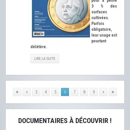
pour à peine
3 % des
surfaces
cultivées.
Parfois
obligatoire,
leur usage est
pourtant
délétère.
LIRE LA SUITE
3
4
5
6
7
8
9
DOCUMENTAIRES À DÉCOUVRIR !