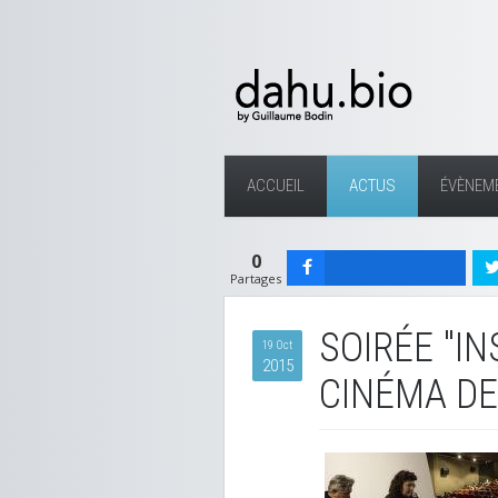
ACCUEIL
ACTUS
ÉVÈNEM
0
Partages
SOIRÉE "I
19 Oct
2015
CINÉMA D