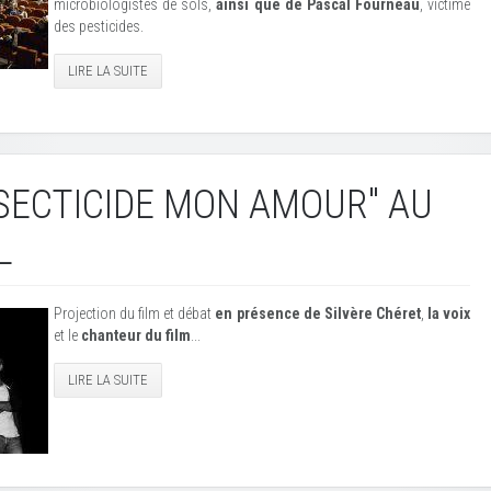
microbiologistes de sols,
ainsi que de Pascal Fourneau
, victime
des pesticides.
LIRE LA SUITE
NSECTICIDE MON AMOUR" AU
L
Projection du film et débat
en présence de Silvère Chéret
,
la voix
et le
chanteur du film
...
LIRE LA SUITE