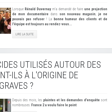
Lorsque
Rénald Duvernay
m'a demandé de faire
une projection
de mon documentaire
dans
son nouveau magasin
,
je ne
pouvais pas refuser
! La
bonne humeur des clients et de
l'équipe est toujours au rendez-vous...
LIRE LA SUITE
CIDES UTILISÉS AUTOUR DES
T-ILS À L'ORIGINE DE
GRAVES ?
Depuis des mois, les
plaintes et les demandes d'enquête
sont
nombreuses.
France 2 a voulu faire le point
.