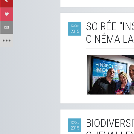
SOIRÉE "I
13 Oct
2015
CINÉMA LA
BIODIVERSI
12 Oct
2015