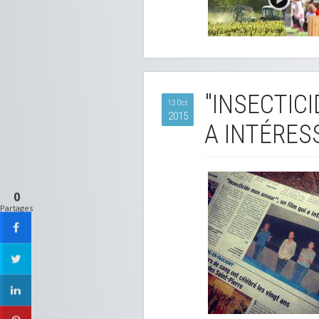
"INSECTIC
13 Oct
2015
A INTÉRES
0
Partages