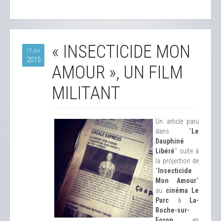
« INSECTICIDE MON
17 Jui
2015
AMOUR », UN FILM
MILITANT
Un article paru
dans "
Le
Dauphiné
Libéré
" suite à
la projection de
"
Insecticide
Mon Amour
"
au
cinéma Le
Parc
à
La-
Roche-sur-
Foron
en