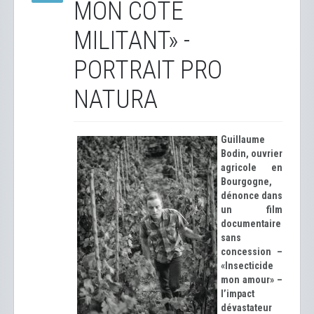
MON CÔTÉ
MILITANT» -
PORTRAIT PRO
NATURA
Guillaume
Bodin, ouvrier
agricole en
Bourgogne,
dénonce dans
un film
documentaire
sans
concession –
«Insecticide
mon amour» –
l’impact
dévastateur