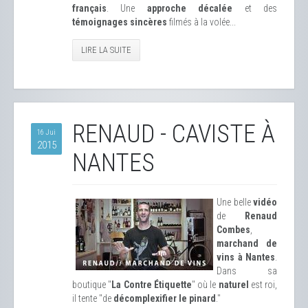
français
. Une
approche décalée
et des
témoignages sincères
filmés à la volée...
LIRE LA SUITE
RENAUD - CAVISTE À
16 Jui
2015
NANTES
Une belle
vidéo
de
Renaud
Combes
,
marchand de
vins à Nantes
.
Dans sa
boutique "
La Contre Étiquette
" où le
naturel
est roi,
il tente "de
décomplexifier le pinard
."