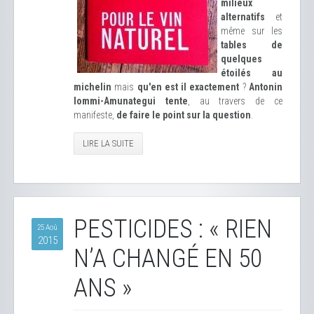
milieux
alternatifs
et
même sur les
tables de
quelques
étoilés au
michelin
mais
qu'en est il exactement
?
Antonin
Iommi-Amunategui tente
, au travers de ce
manifeste,
de faire le point sur la question
.
LIRE LA SUITE
PESTICIDES : « RIEN
25 Aoû
2015
N’A CHANGÉ EN 50
ANS »