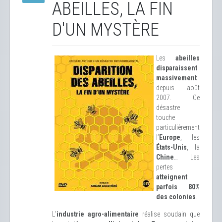
ABEILLES, LA FIN
D'UN MYSTÈRE
Les
abeilles
disparaissent
massivement
depuis août
2007. Ce
désastre
touche
particulièrement
l’
Europe
, les
États-Unis
, la
Chine
… Les
pertes
atteignent
parfois 80%
des colonies
.
L’
industrie agro-alimentaire
réalise soudain que