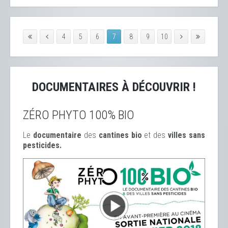
4
5
6
7
8
9
10
DOCUMENTAIRES À DÉCOUVRIR !
ZÉRO PHYTO 100% BIO
Le
documentaire
des
cantines bio
et des
ville
s sans
pesticides.