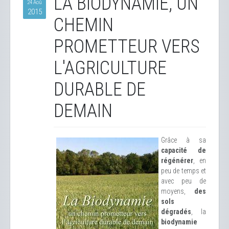
LA BIODYNAMIE, UN
24 Aoû
2015
CHEMIN
PROMETTEUR VERS
L'AGRICULTURE
DURABLE DE
DEMAIN
Grâce à sa
capacité de
régénérer
, en
peu de temps et
avec peu de
moyens,
des
sols
dégradés
, la
biodynamie