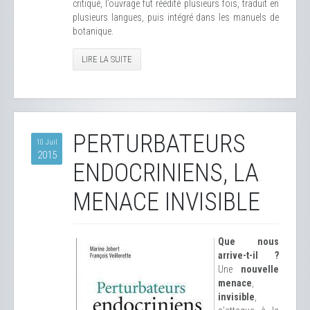
critiqué, l’ouvrage fut réédité plusieurs fois, traduit en
plusieurs langues, puis intégré dans les manuels de
botanique.
LIRE LA SUITE
PERTURBATEURS
10 Juil
2015
ENDOCRINIENS, LA
MENACE INVISIBLE
Que nous
arrive-t-il ?
Une
nouvelle
menace
,
invisible
,