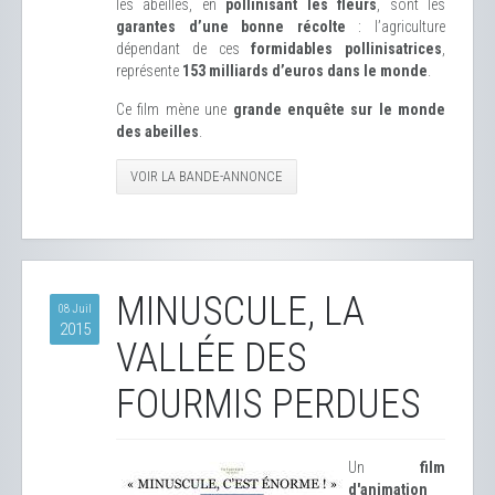
les abeilles, en
pollinisant les fleurs
, sont les
garantes d’une bonne récolte
: l’agriculture
dépendant de ces
formidables pollinisatrices
,
représente
153 milliards d’euros dans le monde
.
Ce film mène une
grande enquête sur le monde
des abeilles
.
VOIR LA BANDE-ANNONCE
MINUSCULE, LA
08 Juil
2015
VALLÉE DES
FOURMIS PERDUES
Un
film
d'animation