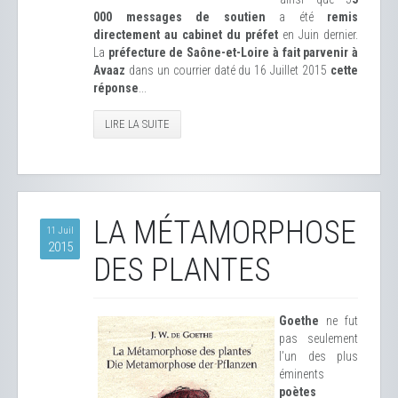
000 messages de soutien
a été
remis
directement au cabinet du préfet
en Juin dernier.
La
préfecture de Saône-et-Loire à fait parvenir à
Avaaz
dans un courrier daté du 16 Juillet 2015
cette
réponse
...
LIRE LA SUITE
LA MÉTAMORPHOSE
11 Juil
2015
DES PLANTES
Goethe
ne fut
pas seulement
l’un des plus
éminents
poètes