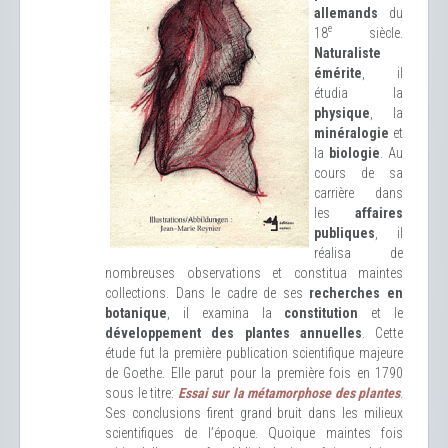
allemands
du
e
18
siècle.
Naturaliste
émérite
, il
étudia la
physique
, la
minéralogie
et
la
biologie
. Au
cours de sa
carrière dans
les
affaires
publiques
, il
réalisa de
nombreuses observations et constitua maintes
collections. Dans le cadre de ses
recherches en
botanique
, il examina la
constitution
et le
développement des plantes annuelles
. Cette
étude fut la première publication scientifique majeure
de Goethe. Elle parut pour la première fois en 1790
sous le titre:
Essai sur la métamorphose des plantes
.
Ses conclusions firent grand bruit dans les milieux
scientifiques de l’époque. Quoique maintes fois