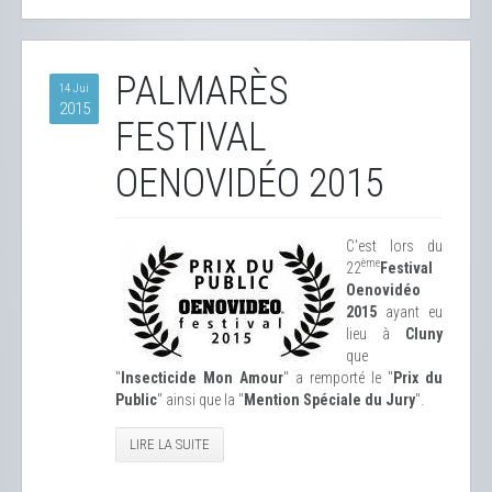
PALMARÈS
14 Jui
2015
FESTIVAL
OENOVIDÉO 2015
C'est lors du
ème
22
Festival
Oenovidéo
2015
ayant eu
lieu à
Cluny
que
"
Insecticide Mon Amour
" a remporté le "
Prix du
Public
" ainsi que la "
Mention Spéciale du Jury
".
LIRE LA SUITE