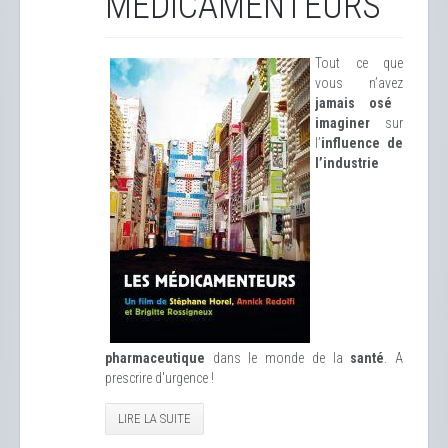
MÉDICAMENTEURS
Tout ce que
vous n’avez
jamais osé
imaginer
sur
l’
influence de
l’industrie
pharmaceutique
dans le monde de la
santé
. A
prescrire d'urgence !
LIRE LA SUITE