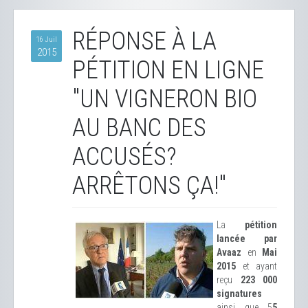
RÉPONSE À LA
16 Juil
2015
PÉTITION EN LIGNE
"UN VIGNERON BIO
AU BANC DES
ACCUSÉS?
ARRÊTONS ÇA!"
La
pétition
lancée par
Avaaz
en
Mai
2015
et ayant
reçu
223 000
signatures
ainsi que 5
5