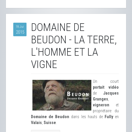
DOMAINE DE
18 Jui
2015
BEUDON - LA TERRE,
L'HOMME ET LA
VIGNE
Un court
portait vidéo
de
Jacques
Granges
,
vigneron
et
propriétaire du
Domaine de Beudon
dans les hauts de
Fully
en
Valais
,
Suisse
.