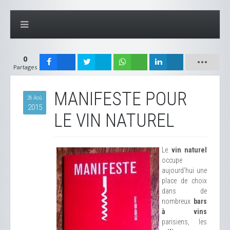
0
Partages
MANIFESTE POUR
26 Aoû
2015
LE VIN NATUREL
Le
vin naturel
occupe
aujourd'hui une
place de choix
dans de
nombreux
bars
à vins
parisiens, les