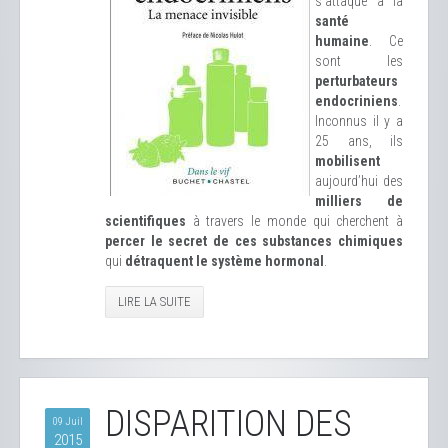
s’attaque à la
santé
humaine
. Ce
sont les
perturbateurs
endocriniens
.
Inconnus il y a
25 ans, ils
mobilisent
aujourd’hui des
milliers de
scientifiques
à travers le monde qui cherchent à
percer le secret de ces substances chimiques
qui
détraquent le système hormonal
.
LIRE LA SUITE
DISPARITION DES
09 Juil
2015