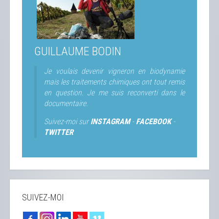
GUILLAUME BODIN
Je voulais devenir vigneron en biodynamie
mais les traitements chimiques ont tout remis
en question. Je me suis reconverti dans le
documentaire.
Suivez-moi sur
INSTAGRAM
-
FACEBOOK
-
TWITTER
SUIVEZ-MOI