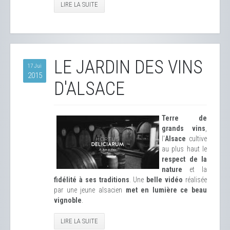
LIRE LA SUITE
LE JARDIN DES VINS
17 Jui
2015
D'ALSACE
Terre de
grands vins
,
l'
Alsace
cultive
au plus haut le
respect de la
nature
et la
fidélité à ses traditions
. Une
belle vidéo
réalisée
par une jeune alsacien
met en lumière ce beau
vignoble
.
LIRE LA SUITE