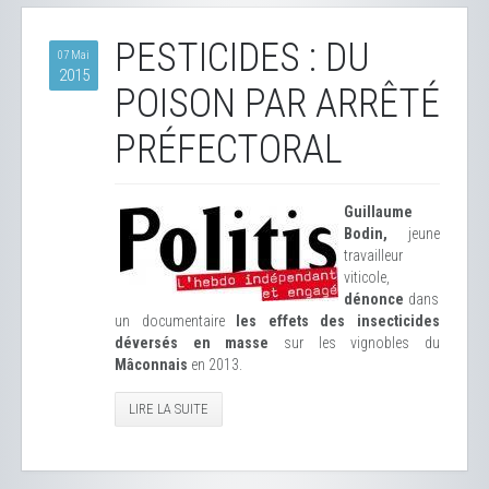
PESTICIDES : DU
07 Mai
2015
POISON PAR ARRÊTÉ
PRÉFECTORAL
Guillaume
Bodin,
jeune
travailleur
viticole,
dénonce
dans
un documentaire
les effets des insecticides
déversés en masse
sur les vignobles du
Mâconnais
en 2013.
LIRE LA SUITE