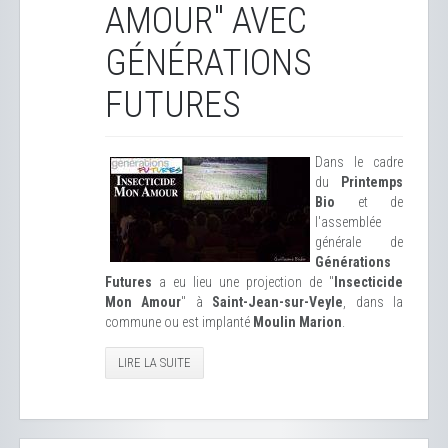
AMOUR" AVEC
GÉNÉRATIONS
FUTURES
Dans le cadre
du
Printemps
Bio
et de
l'assemblée
générale de
Générations
Futures
a eu lieu une projection de "
Insecticide
Mon Amour
" à
Saint-Jean-sur-Veyle
, dans la
commune ou est implanté
Moulin Marion
.
LIRE LA SUITE