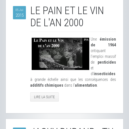
LE PAIN ET LE VIN
05 Jui
2015
DE L'AN 2000
Une
émission
de 1964
critiquant
l'emploi massif
de
pesticides
et
d'
insecticides
à grande échelle ainsi que les conséquences des
additifs chimiques
dans l'
alimentation
.
LIRE LA SUITE