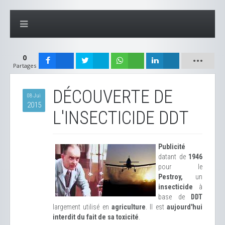
0
Partages
DÉCOUVERTE DE
08 Jui
2015
L'INSECTICIDE DDT
Publicité
datant de
1946
pour le
Pestroy,
un
insecticide
à
base de
DDT
largement utilisé en
agriculture
. Il est
aujourd'hui
interdit du fait de sa toxicité
.