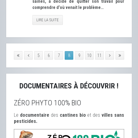
saines, a décidé de quitter son travail pour
comprendre d’où venait le problème…
LIRE LA SUITE
5
6
7
8
9
10
11
DOCUMENTAIRES À DÉCOUVRIR !
ZÉRO PHYTO 100% BIO
Le
documentaire
des
cantines bio
et des
ville
s sans
pesticides.