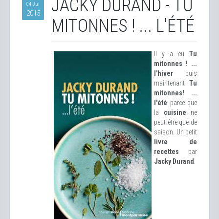
JACKY DURAND - TU
04 Jui
2015
MITONNES ! ... L'ÉTÉ
Il y a eu
Tu
mitonnes ! ...
l'hiver
puis
maintenant
Tu
mitonnes! ...
l'été
parce que
la
cuisine
ne
peut être que de
saison. Un petit
livre de
recettes
par
Jacky Durand
.