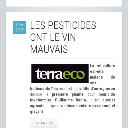
LES PESTICIDES
24 Avr
2015
ONT LE VIN
MAUVAIS
La viticulture
est-elle
malade de
ses
traitements ?
Au moment où
la fille d'un vigneron
dépose la
première plainte
pour
homicide
involontaire
,
Guillaume Bodin
, ancien
ouvrier
agricole
, propose
un documentaire passionné et
glaçant
.
LIRE LA SUITE