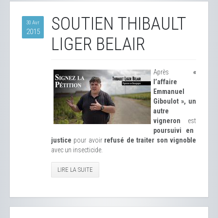
SOUTIEN THIBAULT
30 Avr
2015
LIGER BELAIR
Après
«
l’affaire
Emmanuel
Giboulot », un
autre
vigneron
est
poursuivi en
justice
pour avoir
refusé de traiter son vignoble
avec un insecticide.
LIRE LA SUITE