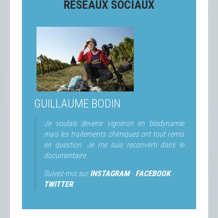
RÉSEAUX SOCIAUX
GUILLAUME BODIN
Je voulais devenir vigneron en biodynamie
mais les traitements chimiques ont tout remis
en question. Je me suis reconverti dans le
documentaire.
Suivez-moi sur
INSTAGRAM
-
FACEBOOK
-
TWITTER