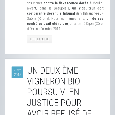
ses vignes
contre la flavescence dorée
à Moulin-
à-Vent, dans le Beaujolais,
un viticulteur doit
comparaître devant le tribunal
de Villefranche-sur-
Saône (Rhône). Pour les mêmes faits,
un de ses
confrères avait été relaxé
, en appel, à Dijon (Côte-
d'Or) en décembre 2014.
LIRE LA SUITE
UN DEUXIÈME
27 Avr
2015
VIGNERON BIO
POURSUIVI EN
JUSTICE POUR
AVOIR REFUSÉ DE