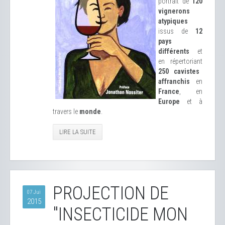
portrait de
120
vignerons
atypiques
issus de
12
pays
différents
et
en répertoriant
250 cavistes
affranchis
en
France
, en
Europe
et à
travers le
monde
.
LIRE LA SUITE
PROJECTION DE
07 Jui
2015
"INSECTICIDE MON