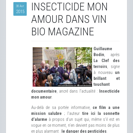
INSECTICIDE MON
30 Avr
2015
AMOUR DANS VIN
BIO MAGAZINE
Guillaume
Bodin
, après
La Clef des
terroirs
, signe
à nouveau
un
brillant et
touchant
documentaire
, ancré dans l’actualité :
Insecticide
mon amour
.
Au-delà de sa portée informative,
ce film a une
mission salubre
; l’auteur
tire ici la sonnette
d’alarme
à propos d’un sujet qui, même s’il est en
vogue en ce moment, n’en devient pas moins de plus
en plus alarmant :
le danger des pesticides
.