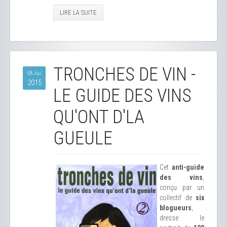
LIRE LA SUITE
TRONCHES DE VIN -
08 Jui
2015
LE GUIDE DES VINS
QU'ONT D'LA
GUEULE
Cet
anti-guide
des vins
,
conçu par un
collectif de
six
blogueurs
,
dresse le