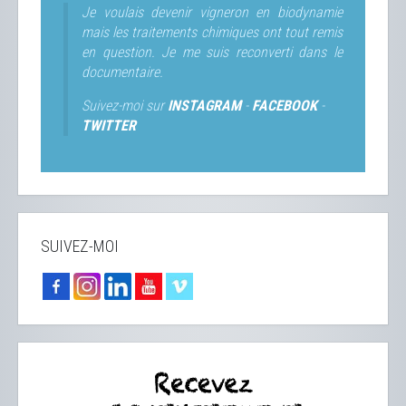
Je voulais devenir vigneron en biodynamie
mais les traitements chimiques ont tout remis
en question. Je me suis reconverti dans le
documentaire.
Suivez-moi sur
INSTAGRAM
-
FACEBOOK
-
TWITTER
SUIVEZ-MOI