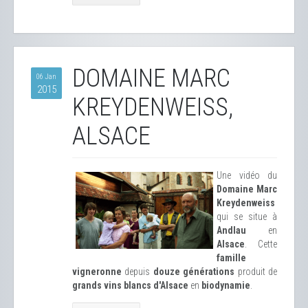
DOMAINE MARC
06 Jan
2015
KREYDENWEISS,
ALSACE
Une vidéo du
Domaine Marc
Kreydenweiss
qui se situe à
Andlau
en
Alsace
. Cette
famille
vigneronne
depuis
douze générations
produit de
grands vins blancs d'Alsace
en
biodynamie
.