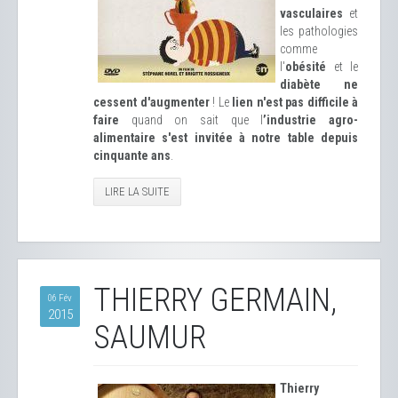
vasculaires
et
les pathologies
comme
l'
obésité
et le
diabète ne
cessent d'augmenter
! Le
lien n'est pas difficile à
faire
quand on sait que l
’industrie agro-
alimentaire s'est invitée à notre table depuis
cinquante ans
.
LIRE LA SUITE
THIERRY GERMAIN,
06 Fév
2015
SAUMUR
Thierry