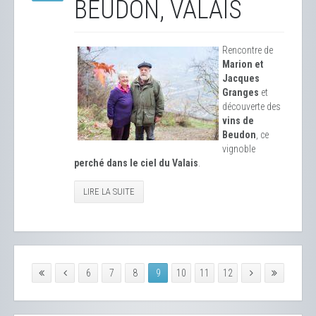
BEUDON, VALAIS
Rencontre de
Marion et
Jacques
Granges
et
découverte des
vins de
Beudon
, ce
vignoble
perché dans le ciel du Valais
.
LIRE LA SUITE
6
7
8
9
10
11
12