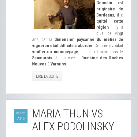
Germain
est
originaire de
Bordeaux
, il a
quitté cette
région
il y a
plus de vingt
ans, car la
dimension paysanne du métier de
vigneron était difficile à aborder
. Comme il voulait
vinifier un monocépage
, il s’est retrouvé dans le
Saumurois
et il a créé le
Domaine des Roches
Neuves
à
Varrains
.
LIRE LA SUITE
MARIA THUN VS
04 Fév
2015
ALEX PODOLINSKY