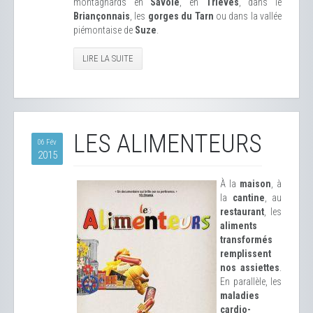
montagnards en
Savoie
, en
Trièves
, dans le
Briançonnais
, les
gorges du Tarn
ou dans la vallée
piémontaise de
Suze
.
LIRE LA SUITE
LES ALIMENTEURS
06 Fév
2015
À la
maison
, à
la
cantine
, au
restaurant
, les
aliments
transformés
remplissent
nos assiettes
.
En parallèle, les
maladies
cardio-