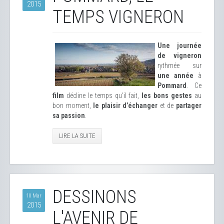
2015
TEMPS VIGNERON
Une journée
de vigneron
rythmée sur
une année
à
Pommard
. Ce
film
décline le temps qu’il fait,
les bons gestes
au
bon moment,
le plaisir d’échanger
et de
partager
sa passion
.
LIRE LA SUITE
DESSINONS
10 Mar
2015
L'AVENIR DE