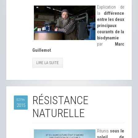
Explication de
la
différence
entre les deux
principaux
courants de la
biodynamie
par
Marc
Guillemot
.
LIRE LA SUITE
RÉSISTANCE
02 Fév
2015
NATURELLE
Réunis
sous le
soleil de