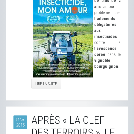
de plus de 2
ans
autour du
problème des
traitements
obligatoires
aux
insecticides
contre la
flavescence
dorée
dans le
vignoble
bourguignon
.
LIRE LA SUITE
APRÈS « LA CLEF
04 Avr
2015
DES TERROIRS », LE