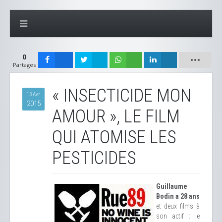
0
Partages
« INSECTICIDE MON
13 Avr
2015
AMOUR », LE FILM
QUI ATOMISE LES
PESTICIDES
Guillaume
Bodin a 28 ans
et deux films à
son actif : le