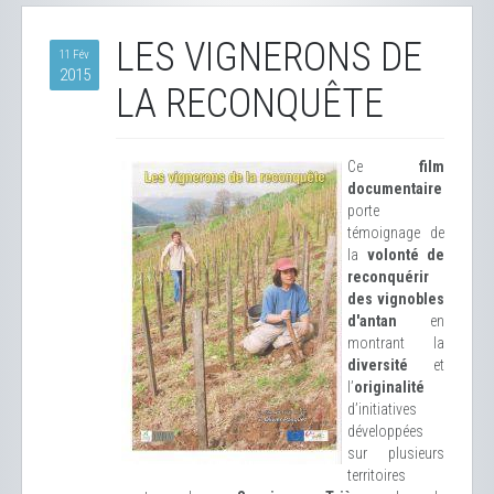
LES VIGNERONS DE
11 Fév
2015
LA RECONQUÊTE
Ce
film
documentaire
porte
témoignage de
la
volonté de
reconquérir
des vignobles
d'antan
en
montrant la
diversité
et
l’
originalité
d’initiatives
développées
sur plusieurs
territoires