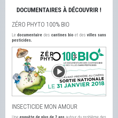
DOCUMENTAIRES À DÉCOUVRIR !
ZÉRO PHYTO 100% BIO
Le
documentaire
des
cantines bio
et des
ville
s sans
pesticides.
INSECTICIDE MON AMOUR
Une
enquête de plus de 2 ans
autour du problème des