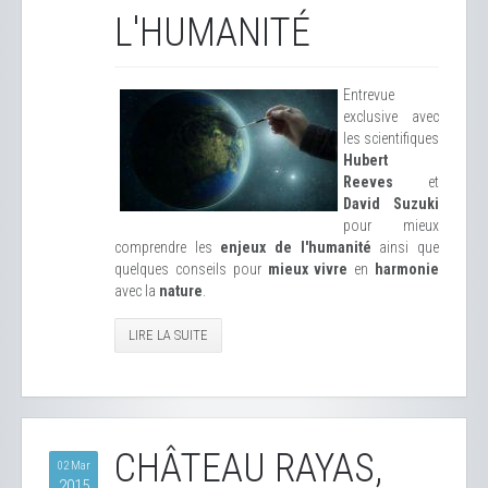
L'HUMANITÉ
Entrevue
exclusive avec
les scientifiques
Hubert
Reeves
et
David Suzuki
pour mieux
comprendre les
enjeux de l'humanité
ainsi que
quelques conseils pour
mieux vivre
en
harmonie
avec la
nature
.
LIRE LA SUITE
CHÂTEAU RAYAS,
02 Mar
2015