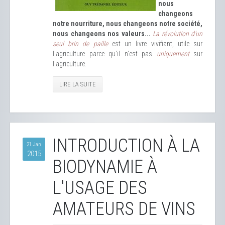
nous
changeons
notre nourriture, nous changeons notre société,
nous changeons nos valeurs...
La révolution d'un
seul brin de paille
est un livre vivifiant, utile sur
l'agriculture parce qu'il n'est pas
uniquement
sur
l'agriculture.
LIRE LA SUITE
INTRODUCTION À LA
21 Jan
2015
BIODYNAMIE À
L'USAGE DES
AMATEURS DE VINS