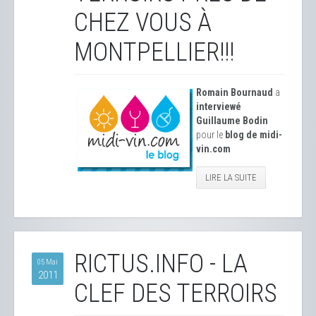
CHEZ VOUS À
MONTPELLIER!!!
Romain Bournaud
a
interviewé
Guillaume Bodin
pour le
blog de midi-
vin.com
LIRE LA SUITE
RICTUS.INFO - LA
05 Mai
2011
CLEF DES TERROIRS