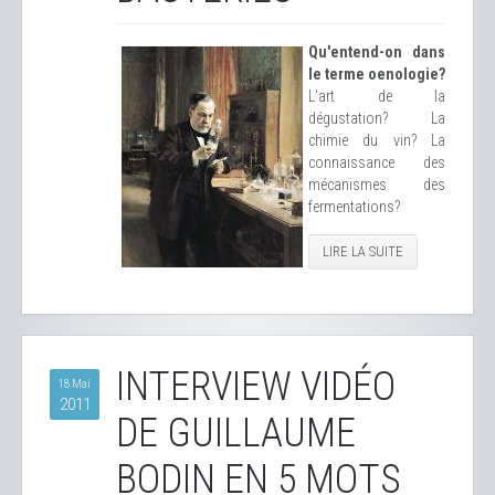
Qu'entend-on dans
le terme oenologie?
L'art de la
dégustation? La
chimie du vin? La
connaissance des
mécanismes des
fermentations?
LIRE LA SUITE
INTERVIEW VIDÉO
18 Mai
2011
DE GUILLAUME
BODIN EN 5 MOTS