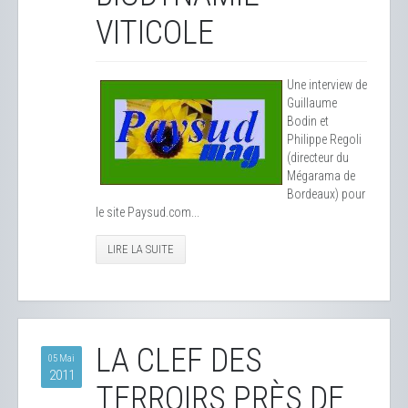
VITICOLE
Une interview de
Guillaume
Bodin et
Philippe Regoli
(directeur du
Mégarama de
Bordeaux) pour
le site Paysud.com...
LIRE LA SUITE
LA CLEF DES
05 Mai
2011
TERROIRS PRÈS DE