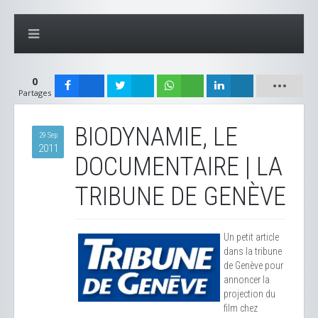
0
Partages
BIODYNAMIE, LE
29 Sep
2011
DOCUMENTAIRE | LA
TRIBUNE DE GENÈVE
Un petit article
dans la tribune
de Genève pour
annoncer la
projection du
film chez