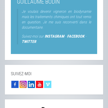
GUILLAUME BODIN
Je voulais devenir vigneron en biodynamie
mais les traitements chimiques ont tout remis
en question. Je me suis reconverti dans le
documentaire.
Suivez-moi sur
INSTAGRAM
-
FACEBOOK
-
TWITTER
SUIVEZ-MOI