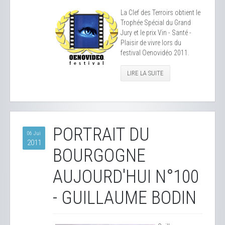
La Clef des Terroirs obtient le
Trophée Spécial du Grand
Jury et le prix Vin - Santé -
Plaisir de vivre lors du
festival Oenovidéo 2011.
LIRE LA SUITE
PORTRAIT DU
06 Jui
2011
BOURGOGNE
AUJOURD'HUI N°100
- GUILLAUME BODIN