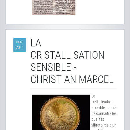
LA
13 Jui
2011
CRISTALLISATION
SENSIBLE -
CHRISTIAN MARCEL
La
cristallisation
sensible permet
de connaitre les
qualités
vibratoires d'un