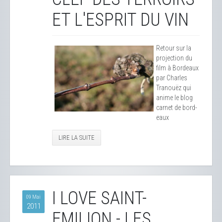
ET L'ESPRIT DU VIN
Retour sur la
projection du
film à Bordeaux
par Charles
Tranouëz qui
anime le blog
carnet de bord-
eaux
LIRE LA SUITE
I LOVE SAINT-
09 Mai
2011
EMILION - LES