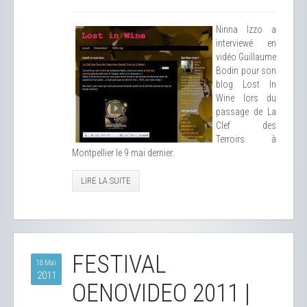
Ninna Izzo a
interviewé en
vidéo Guillaume
Bodin pour son
blog Lost In
Wine lors du
passage de La
Clef des
Terroirs à
Montpellier le 9 mai dernier:
LIRE LA SUITE
FESTIVAL
18 Mai
2011
OENOVIDEO 2011 |