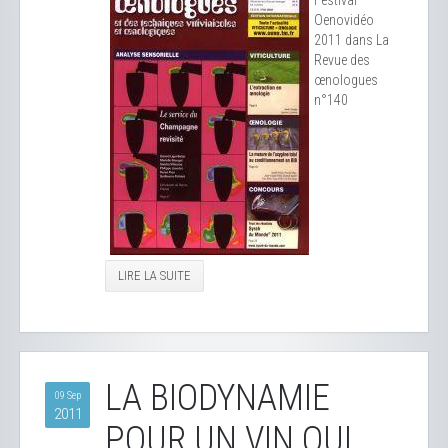
Festival
Oenovidéo
2011 dans La
Revue des
œnologues
n°140
LIRE LA SUITE
LA BIODYNAMIE
09 Sep
2011
POUR UN VIN QUI