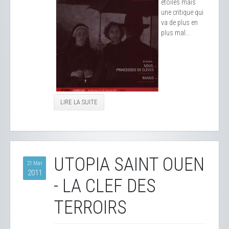
étoiles mais
une critique qui
va de plus en
plus mal...
LIRE LA SUITE
UTOPIA SAINT OUEN
21 Mar
2011
- LA CLEF DES
TERROIRS