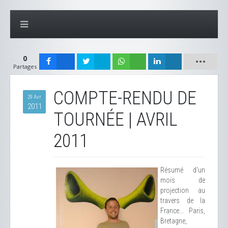
0
Partages
COMPTE-RENDU DE
29 Avr
2011
TOURNÉE | AVRIL
2011
Résumé d'un
mois de
projection au
travers de la
France... Paris,
Bretagne,