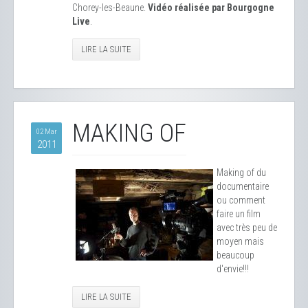
Chorey-les-Beaune.
Vidéo réalisée par Bourgogne
Live
.
LIRE LA SUITE
MAKING OF
02 Mar
2011
Making of du
documentaire
ou comment
faire un film
avec très peu de
moyen mais
beaucoup
d'envie!!!
LIRE LA SUITE