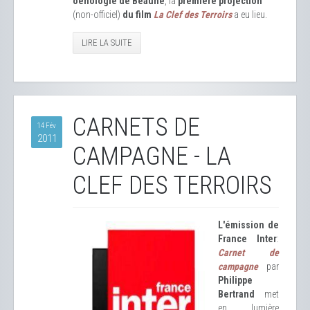
oenologie de Beaune
, la
première projection
(non-officiel)
du film
La Clef des Terroirs
a eu lieu.
LIRE LA SUITE
CARNETS DE
14 Fév
2011
CAMPAGNE - LA
CLEF DES TERROIRS
L'émission de
France Inter
:
Carnet de
campagne
par
Philippe
Bertrand
met
en lumière