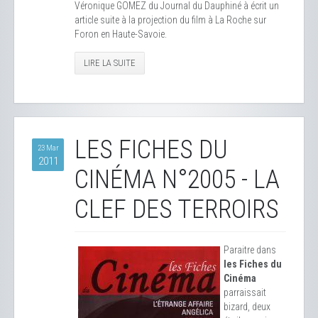
Véronique GOMEZ du Journal du Dauphiné à écrit un
article suite à la projection du film à La Roche sur
Foron en Haute-Savoie.
LIRE LA SUITE
LES FICHES DU
23 Mar
2011
CINÉMA N°2005 - LA
CLEF DES TERROIRS
Paraitre dans
les Fiches du
Cinéma
parraissait
bizard, deux