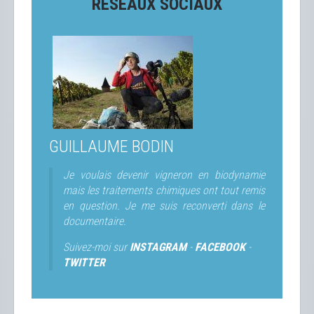
RÉSEAUX SOCIAUX
GUILLAUME BODIN
Je voulais devenir vigneron en biodynamie
mais les traitements chimiques ont tout remis
en question. Je me suis reconverti dans le
documentaire.
Suivez-moi sur
INSTAGRAM
-
FACEBOOK
-
TWITTER