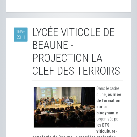
LYCÉE VITICOLE DE
18 Fév
2011
BEAUNE -
PROJECTION LA
CLEF DES TERROIRS
Dans le cadre
d'une
journée
de formation
sur la
biodynamie
organisée par
les
BTS
viticulture-