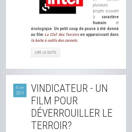
plusieurs
projets souvent
à
caractère
humain
et
écologique
.
Un petit coup de pouce à été donné
au film
La Clef des Terroirs
en apparaissant dans
la boite à outils des carnets.
LIRE LA SUITE
VINDICATEUR - UN
20 Jan
2011
FILM POUR
DÉVERROUILLER LE
TERROIR?