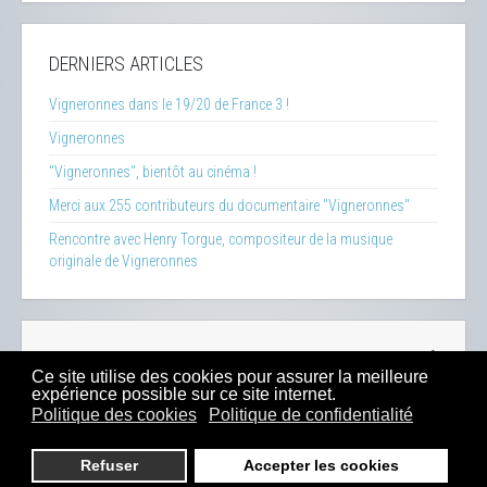
DERNIERS ARTICLES
Vigneronnes dans le 19/20 de France 3 !
Vigneronnes
"Vigneronnes", bientôt au cinéma !
Merci aux 255 contributeurs du documentaire "Vigneronnes"
Rencontre avec Henry Torgue, compositeur de la musique
originale de Vigneronnes
La Clef des Terroirs
-
Insecticide Mon Amour
-
Zéro Phyto
Ce site utilise des cookies pour assurer la meilleure
100% Bio
-
Presse
-
Sitemap
-
Mentions Légales
-
Contacts
expérience possible sur ce site internet.
-
Boutique
Politique des cookies
Politique de confidentialité
2023 -
Dahu Production
Refuser
Accepter les cookies