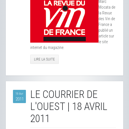
Marc
Mocata de
la Revue
des Vin de
France a
publié un
article sur
le site
internet du magazine.
LIRE LA SUITE
LE COURRIER DE
19 Avr
2011
L'OUEST | 18 AVRIL
2011