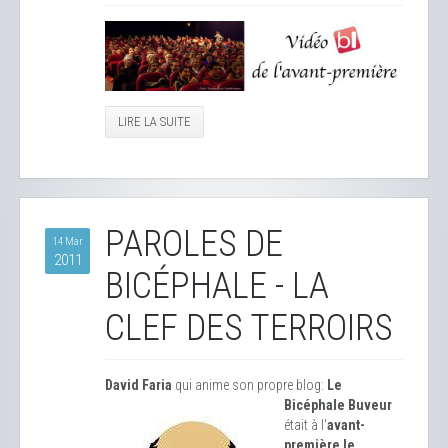
LIRE LA SUITE
PAROLES DE
14 Mar
2011
BICÉPHALE - LA
CLEF DES TERROIRS
David Faria
qui anime son propre blog:
Le
Bicéphale Buveur
était à l'
avant-
première le