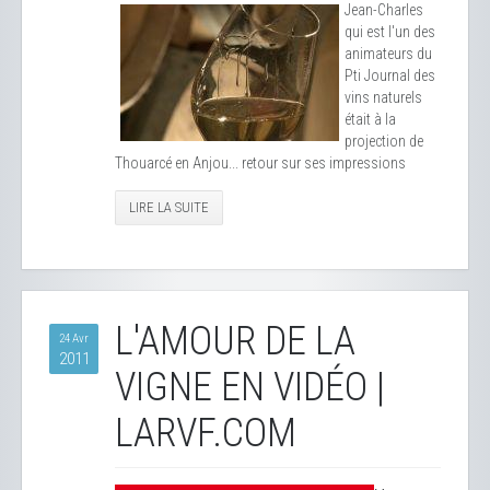
Jean-Charles
qui est l'un des
animateurs du
Pti Journal des
vins naturels
était à la
projection de
Thouarcé en Anjou... retour sur ses impressions
LIRE LA SUITE
L'AMOUR DE LA
24 Avr
2011
VIGNE EN VIDÉO |
LARVF.COM