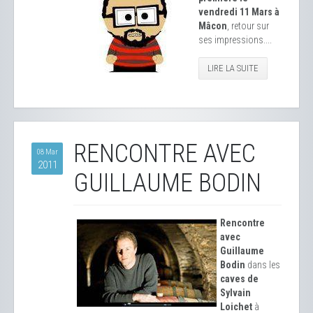
vendredi 11 Mars à
Mâcon
, retour sur
ses impressions....
LIRE LA SUITE
RENCONTRE AVEC
08 Mar
2011
GUILLAUME BODIN
Rencontre
avec
Guillaume
Bodin
dans les
caves de
Sylvain
Loichet
à