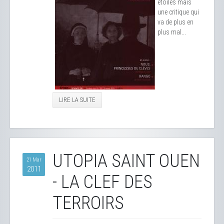
étoiles mais
une critique qui
va de plus en
plus mal...
LIRE LA SUITE
UTOPIA SAINT OUEN
21 Mar
2011
- LA CLEF DES
TERROIRS