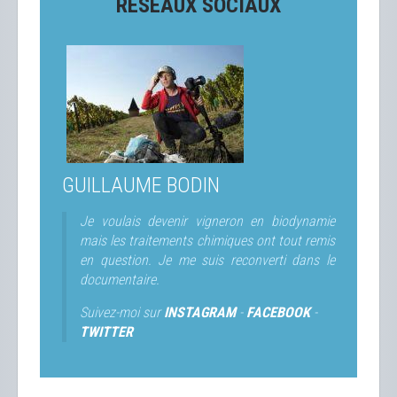
RÉSEAUX SOCIAUX
GUILLAUME BODIN
Je voulais devenir vigneron en biodynamie
mais les traitements chimiques ont tout remis
en question. Je me suis reconverti dans le
documentaire.
Suivez-moi sur
INSTAGRAM
-
FACEBOOK
-
TWITTER