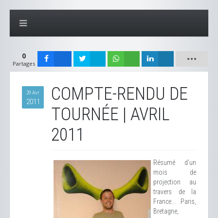
0
Partages
COMPTE-RENDU DE
29 Avr
2011
TOURNÉE | AVRIL
2011
Résumé d'un
mois de
projection au
travers de la
France... Paris,
Bretagne,