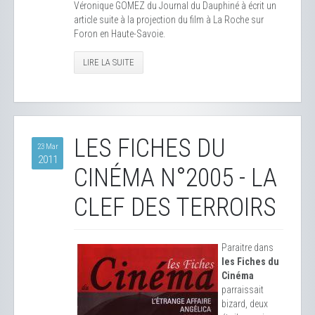
Véronique GOMEZ du Journal du Dauphiné à écrit un
article suite à la projection du film à La Roche sur
Foron en Haute-Savoie.
LIRE LA SUITE
LES FICHES DU
23 Mar
2011
CINÉMA N°2005 - LA
CLEF DES TERROIRS
Paraitre dans
les Fiches du
Cinéma
parraissait
bizard, deux