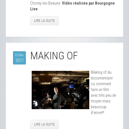
Chorey-les-Beaune.
Vidéo réalisée par Bourgogne
Live
.
LIRE LA SUITE
MAKING OF
02 Mar
2011
Making of du
documentaire
ou comment
faire un film
avec très peu de
moyen mais
beaucoup
d'envie!!!
LIRE LA SUITE