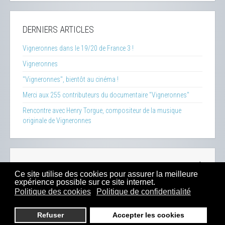
DERNIERS ARTICLES
Vigneronnes dans le 19/20 de France 3 !
Vigneronnes
"Vigneronnes", bientôt au cinéma !
Merci aux 255 contributeurs du documentaire "Vigneronnes"
Rencontre avec Henry Torgue, compositeur de la musique
originale de Vigneronnes
La Clef des Terroirs
-
Insecticide Mon Amour
-
Zéro Phyto
Ce site utilise des cookies pour assurer la meilleure
100% Bio
-
Presse
-
Sitemap
-
Mentions Légales
-
Contacts
expérience possible sur ce site internet.
-
Boutique
Politique des cookies
Politique de confidentialité
2023 -
Dahu Production
Refuser
Accepter les cookies