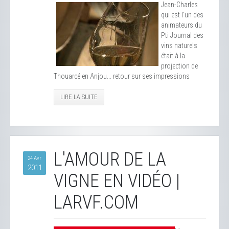
Jean-Charles
qui est l'un des
animateurs du
Pti Journal des
vins naturels
était à la
projection de
Thouarcé en Anjou... retour sur ses impressions
LIRE LA SUITE
L'AMOUR DE LA
24 Avr
2011
VIGNE EN VIDÉO |
LARVF.COM