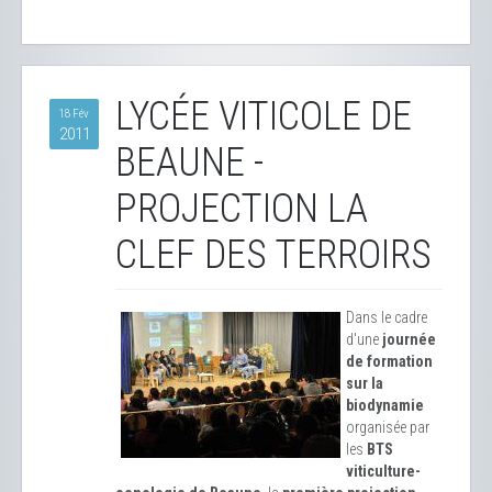
LYCÉE VITICOLE DE
18 Fév
2011
BEAUNE -
PROJECTION LA
CLEF DES TERROIRS
Dans le cadre
d'une
journée
de formation
sur la
biodynamie
organisée par
les
BTS
viticulture-