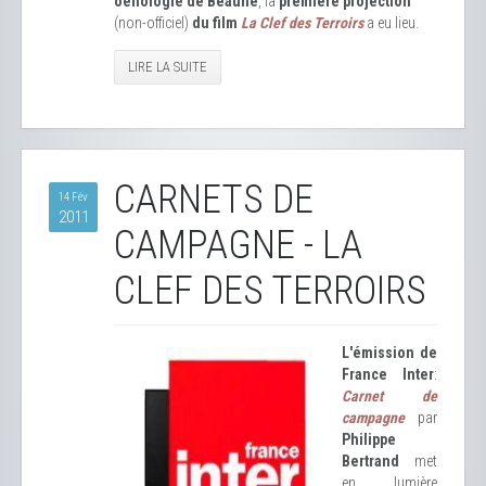
oenologie de Beaune
, la
première projection
(non-officiel)
du film
La Clef des Terroirs
a eu lieu.
LIRE LA SUITE
CARNETS DE
14 Fév
2011
CAMPAGNE - LA
CLEF DES TERROIRS
L'émission de
France Inter
:
Carnet de
campagne
par
Philippe
Bertrand
met
en lumière