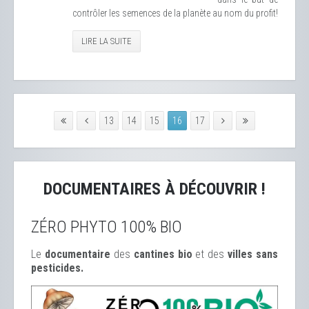
contrôler les semences de la planète au nom du profit!
LIRE LA SUITE
13
14
15
16
17
DOCUMENTAIRES À DÉCOUVRIR !
ZÉRO PHYTO 100% BIO
Le
documentaire
des
cantines bio
et des
ville
s sans
pesticides.