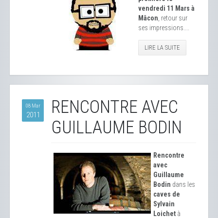
vendredi 11 Mars à
Mâcon
, retour sur
ses impressions....
LIRE LA SUITE
RENCONTRE AVEC
08 Mar
2011
GUILLAUME BODIN
Rencontre
avec
Guillaume
Bodin
dans les
caves de
Sylvain
Loichet
à