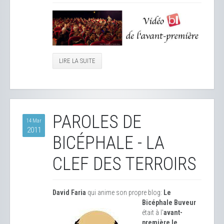
LIRE LA SUITE
PAROLES DE
14 Mar
2011
BICÉPHALE - LA
CLEF DES TERROIRS
David Faria
qui anime son propre blog:
Le
Bicéphale Buveur
était à l'
avant-
première le