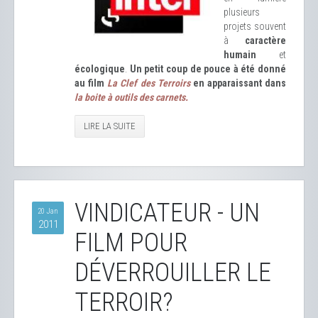
plusieurs
projets souvent
à
caractère
humain
et
écologique
.
Un petit coup de pouce à été donné
au film
La Clef des Terroirs
en apparaissant dans
la boite à outils des carnets.
LIRE LA SUITE
VINDICATEUR - UN
20 Jan
2011
FILM POUR
DÉVERROUILLER LE
TERROIR?