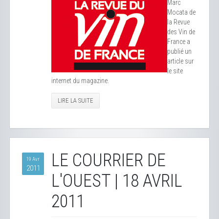
Marc
Mocata de
la Revue
des Vin de
France a
publié un
article sur
le site
internet du magazine.
LIRE LA SUITE
LE COURRIER DE
19 Avr
2011
L'OUEST | 18 AVRIL
2011