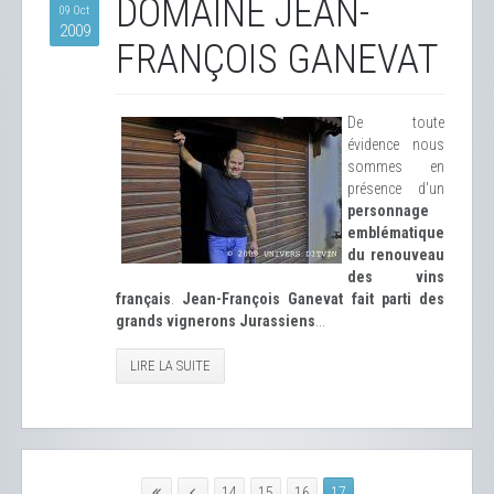
DOMAINE JEAN-
09 Oct
2009
FRANÇOIS GANEVAT
De toute
évidence nous
sommes en
présence d'un
personnage
emblématique
du renouveau
des vins
français
.
Jean-François Ganevat fait parti des
grands vignerons Jurassiens
...
LIRE LA SUITE
14
15
16
17