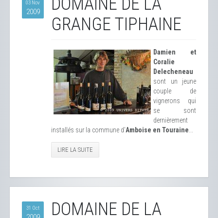
DOMAINE DE LA
03 Nov
2009
GRANGE TIPHAINE
Damien et
Coralie
Delecheneau
sont un jeune
couple de
vignerons qui
se sont
dernièrement
installés sur la commune d'
Amboise en Touraine
...
LIRE LA SUITE
DOMAINE DE LA
31 Oct
2009