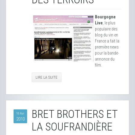
Bourgogne
Live
, le plus
populaire des
blog du vin en
France a fait la
première news
pour la bande-
annonce du
film.
LIRE LA SUITE
BRET BROTHERS ET
10 Avr
2010
LA SOUFRANDIÈRE