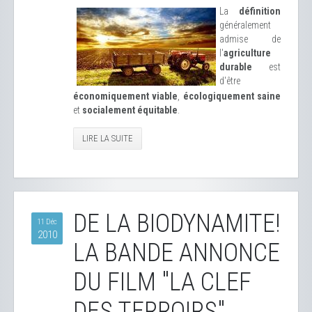
La
définition
généralement
admise de
l'
agriculture
durable
est
d'être
économiquement viable
,
écologiquement saine
et
socialement équitable
.
LIRE LA SUITE
DE LA BIODYNAMITE!
11 Déc
2010
LA BANDE ANNONCE
DU FILM "LA CLEF
DES TERROIRS"