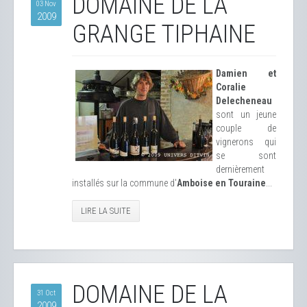
DOMAINE DE LA
03 Nov
2009
GRANGE TIPHAINE
Damien et
Coralie
Delecheneau
sont un jeune
couple de
vignerons qui
se sont
dernièrement
installés sur la commune d'
Amboise en Touraine
...
LIRE LA SUITE
DOMAINE DE LA
31 Oct
2009