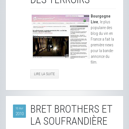
Bourgogne
Live
, le plus
populaire des
blog du vin en
France a fait la
première news
pour la bande-
annonce du
film.
LIRE LA SUITE
BRET BROTHERS ET
10 Avr
2010
LA SOUFRANDIÈRE