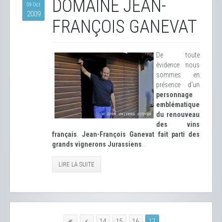
DOMAINE JEAN-
09 Oct
2009
FRANÇOIS GANEVAT
De toute
évidence nous
sommes en
présence d'un
personnage
emblématique
du renouveau
des vins
français
.
Jean-François Ganevat fait parti des
grands vignerons Jurassiens
...
LIRE LA SUITE
14
15
16
17