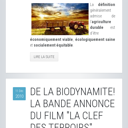
La
définition
généralement
admise de
l'
agriculture
durable
est
d'être
économiquement viable
,
écologiquement saine
et
socialement équitable
.
LIRE LA SUITE
DE LA BIODYNAMITE!
11 Déc
2010
LA BANDE ANNONCE
DU FILM "LA CLEF
DES TERROIRS"