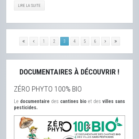
LIRE LA SUITE
1
2
3
4
5
6
DOCUMENTAIRES À DÉCOUVRIR !
ZÉRO PHYTO 100% BIO
Le
documentaire
des
cantines bio
et des
ville
s sans
pesticides.