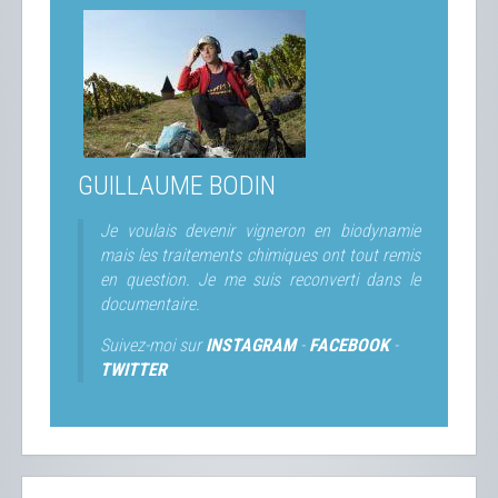
GUILLAUME BODIN
Je voulais devenir vigneron en biodynamie
mais les traitements chimiques ont tout remis
en question. Je me suis reconverti dans le
documentaire.
Suivez-moi sur
INSTAGRAM
-
FACEBOOK
-
TWITTER