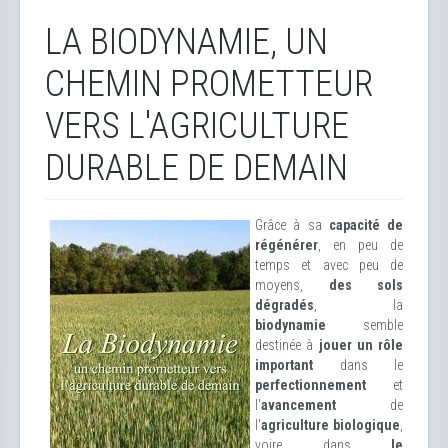
LA BIODYNAMIE, UN
CHEMIN PROMETTEUR
VERS L'AGRICULTURE
DURABLE DE DEMAIN
Grâce à sa
capacité de
régénérer
, en peu de
temps et avec peu de
moyens,
des sols
dégradés
, la
biodynamie
semble
destinée à
jouer un rôle
important
dans le
perfectionnement
et
l'
avancement
de
l'
agriculture biologique
,
voire dans
le