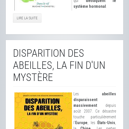
qui
détraquent le
système hormonal
.
LIRE LA SUITE
DISPARITION DES
ABEILLES, LA FIN D'UN
MYSTÈRE
Les
abeilles
disparaissent
massivement
depuis
août 2007. Ce désastre
touche particulièrement
l’
Europe
, les
États-Unis
,
la
Chine
… Les pertes