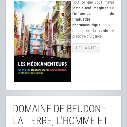
Tout ce que vous n’avez
jamais osé imaginer
sur
l’
influence de
l’industrie
pharmaceutique
dans le
monde de la
santé
. A
prescrire d'urgence !
LIRE LA SUITE
DOMAINE DE BEUDON -
LA TERRE, L'HOMME ET