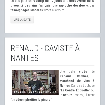
un bus pour un
roadtrip de 10 jours
à la
découverte de la
diversité des vins français
. Une
approche décalée
et des
témoignages sincères
filmés à la volée...
LIRE LA SUITE
RENAUD - CAVISTE À
NANTES
Une belle
vidéo
de
Renaud Combes
,
marchand de vins à
Nantes
. Dans sa boutique
"
La Contre Étiquette
" où
le
naturel
est roi, il tente
"de
décomplexifier le pinard
."