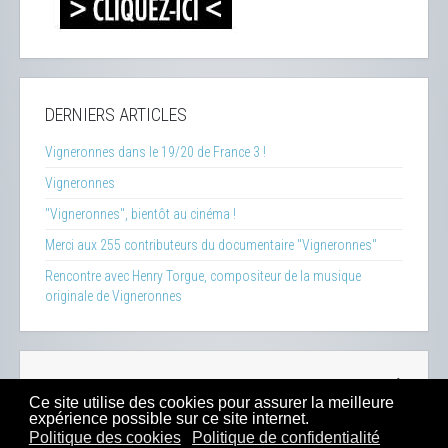
DERNIERS ARTICLES
Vigneronnes dans le 19/20 de France 3 !
Vigneronnes
"Vigneronnes", bientôt au cinéma !
Merci aux 255 contributeurs du documentaire "Vigneronnes"
Rencontre avec Henry Torgue, compositeur de la musique
originale de Vigneronnes
La Clef des Terroirs
-
Insecticide Mon Amour
-
Zéro Phyto
Ce site utilise des cookies pour assurer la meilleure
100% Bio
-
Presse
-
Sitemap
-
Mentions Légales
-
Contacts
expérience possible sur ce site internet.
-
Boutique
Politique des cookies
Politique de confidentialité