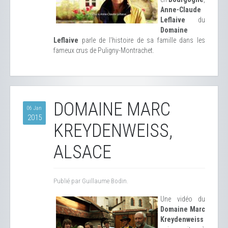
Anne-Claude
Leflaive
du
Domaine
Leflaive
parle de l'histoire de sa famille dans les
fameux crus de Puligny-Montrachet.
DOMAINE MARC
06 Jan
2015
KREYDENWEISS,
ALSACE
Publié par Guillaume Bodin.
Une vidéo du
Domaine Marc
Kreydenweiss