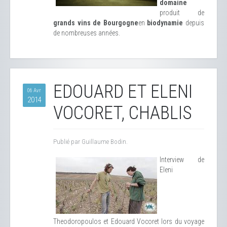
domaine
produit de
grands vins de Bourgogne
en
biodynamie
depuis
de nombreuses années.
EDOUARD ET ELENI
06 Avr
2014
VOCORET, CHABLIS
Publié par Guillaume Bodin.
Interview de
Eleni
Theodoropoulos et Edouard Vocoret lors du voyage