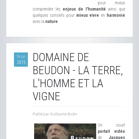
pour mieux
comprendre les
enjeux de l'humanité
ainsi que
quelques conseils pour
mieux vivre
en
harmonie
avec la
nature
.
DOMAINE DE
18 Jui
2015
BEUDON - LA TERRE,
L'HOMME ET LA
VIGNE
Publié par Guillaume Bodin.
Un court
portait vidéo
de
Jacques