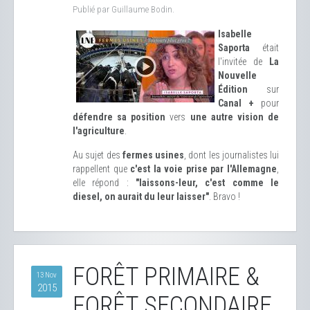
Publié par Guillaume Bodin.
Isabelle
Saporta
était
l'invitée de
La
Nouvelle
Édition
sur
Canal +
pour
défendre sa position
vers
une autre vision de
l'agriculture
.
Au sujet des
fermes usines
, dont les journalistes lui
rappellent que
c'est la voie prise par l'Allemagne
,
elle répond :
"laissons-leur, c'est comme le
diesel, on aurait du leur laisser"
. Bravo !
FORÊT PRIMAIRE &
13 Nov
2015
FORÊT SECONDAIRE