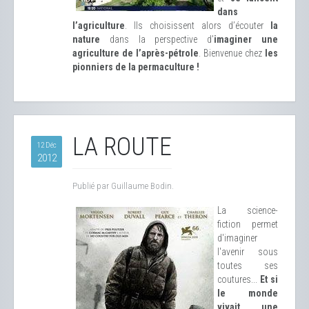
dans
l’agriculture
. Ils choisissent alors d’écouter
la
nature
dans la perspective d’
imaginer une
agriculture de l’après-pétrole
. Bienvenue chez
les
pionniers de la permaculture !
LA ROUTE
12 Déc
2012
Publié par Guillaume Bodin.
La science-
fiction permet
d'imaginer
l'avenir sous
toutes ses
coutures...
Et si
le monde
vivait une