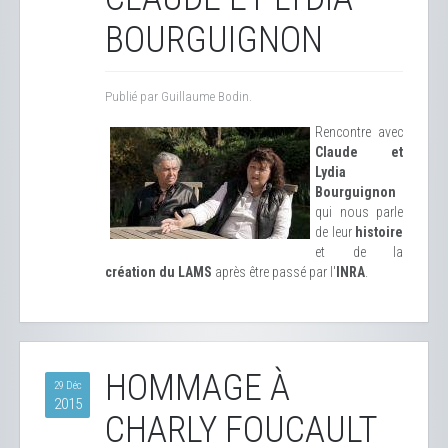
BOURGUIGNON
Publié par Guillaume Bodin.
Rencontre avec
Claude et
Lydia
Bourguignon
qui nous parle
de leur
histoire
et de la
création du LAMS
après être passé par l'
INRA
.
HOMMAGE À
29 Déc
2015
CHARLY FOUCAULT