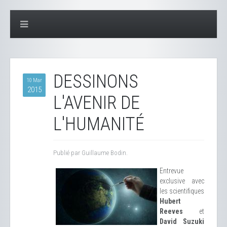
DESSINONS
10 Mar
2015
L'AVENIR DE
L'HUMANITÉ
Publié par Guillaume Bodin.
Entrevue
exclusive avec
les scientifiques
Hubert
Reeves
et
David Suzuki