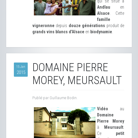
qui se situe à
Andlau
en
Alsace
. Cette
famille
vigneronne
depuis
douze générations
produit de
grands vins blancs d'Alsace
en
biodynamie
.
DOMAINE PIERRE
15 Jan
2015
MOREY, MEURSAULT
Publié par Guillaume Bodin.
Vidéo
au
Domaine
Pierre Morey
à
Meursault
.
Ce
petit