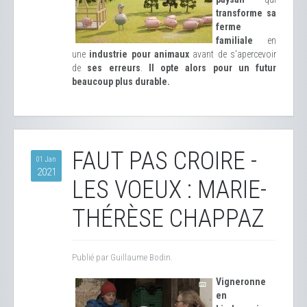
transforme sa
ferme
familiale
en
une
industrie pour animaux
avant de s'apercevoir
de
ses erreurs
.
Il opte alors pour un futur
beaucoup plus durable.
FAUT PAS CROIRE -
01 Jan
2021
LES VOEUX : MARIE-
THÉRÈSE CHAPPAZ
Publié par Guillaume Bodin.
Vigneronne
en