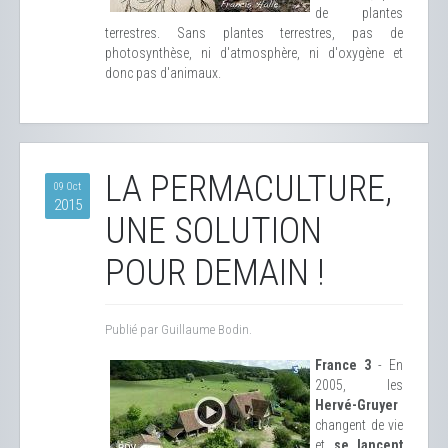
de plantes
terrestres. Sans plantes terrestres, pas de
photosynthèse, ni d'atmosphère, ni d'oxygène et
donc pas d'animaux.
LA PERMACULTURE,
09 Oct
2015
UNE SOLUTION
POUR DEMAIN !
Publié par Guillaume Bodin.
France 3
- En
2005, les
Hervé-Gruyer
changent de vie
et
se lancent