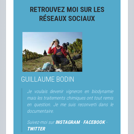
RETROUVEZ MOI SUR LES
RÉSEAUX SOCIAUX
GUILLAUME BODIN
Je voulais devenir vigneron en biodynamie
mais les traitements chimiques ont tout remis
en question. Je me suis reconverti dans le
documentaire.
Suivez-moi sur
INSTAGRAM
-
FACEBOOK
-
TWITTER