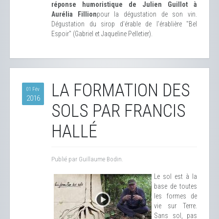
réponse humoristique de Julien Guillot à
Aurélia Fillion
pour la dégustation de son vin.
Dégustation du sirop d'érable de l'érablière "Bel
Espoir" (Gabriel et Jaqueline Pelletier).
LA FORMATION DES
01 Fév
2016
SOLS PAR FRANCIS
HALLÉ
Publié par Guillaume Bodin.
Le sol est à la
base de toutes
les formes de
vie sur Terre.
Sans sol, pas