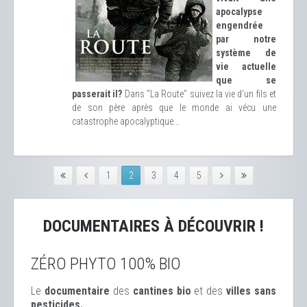
apocalypse
engendrée
par notre
système de
vie actuelle
que se
passerait il?
Dans "La Route" suivez la vie d'un fils et
de son père après que le monde ai vécu une
catastrophe apocalyptique...
1
2
3
4
5
DOCUMENTAIRES À DÉCOUVRIR !
ZÉRO PHYTO 100% BIO
Le
documentaire
des
cantines bio
et des
ville
s sans
pesticides.