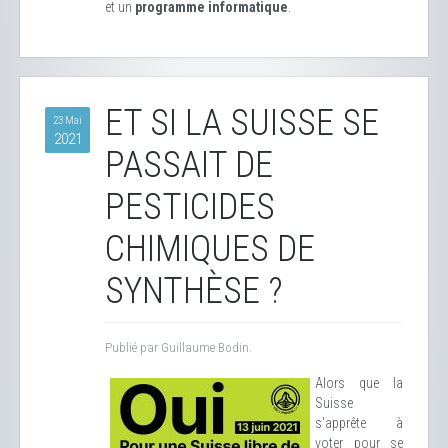
et un
programme informatique
.
ET SI LA SUISSE SE
23 Mai
2021
PASSAIT DE
PESTICIDES
CHIMIQUES DE
SYNTHÈSE ?
Publié par Guillaume Bodin.
Alors que la
Suisse
s'apprête à
voter pour se