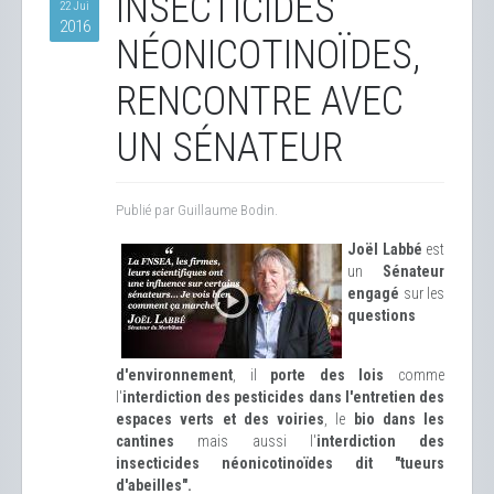
INSECTICIDES
22 Jui
2016
NÉONICOTINOÏDES,
RENCONTRE AVEC
UN SÉNATEUR
Publié par Guillaume Bodin.
Joël Labbé
est
un
Sénateur
engagé
sur les
questions
d'environnement
, il
porte des lois
comme
l'
interdiction des pesticides dans l'entretien des
espaces verts et des voiries
, le
bio dans les
cantines
mais aussi l'
interdiction des
insecticides néonicotinoïdes dit "tueurs
d'abeilles".