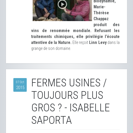
biodynamie,
Marie-
Thérèse
Chappaz
produit des
vins de renommée mondiale. Refusant les
traitements chimiques, elle privilégie l’écoute
attentive de la Nature.
Elle reçoit
Linn Levy
dans la
grange de son domaine.
FERMES USINES /
07 Oct
2015
TOUJOURS PLUS
GROS ? - ISABELLE
SAPORTA