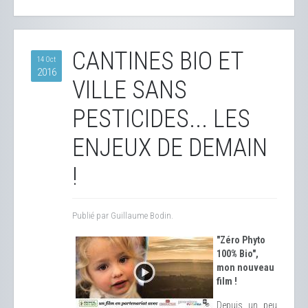
CANTINES BIO ET
14 Oct
2016
VILLE SANS
PESTICIDES... LES
ENJEUX DE DEMAIN
!
Publié par Guillaume Bodin.
"Zéro Phyto
100% Bio",
mon nouveau
film !
Depuis un peu