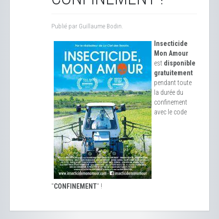
Publié par Guillaume Bodin.
Insecticide
Mon Amour
est
disponible
gratuitement
pendant toute
la durée du
confinement
avec le code
"
CONFINEMENT
" !