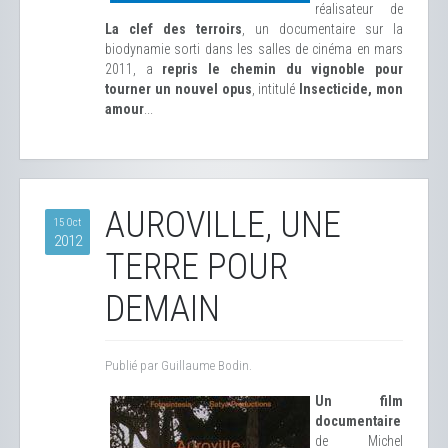
réalisateur de
La clef des terroirs
, un documentaire sur la
biodynamie sorti dans les salles de cinéma en mars
2011, a
repris le chemin du vignoble pour
tourner un nouvel opus
, intitulé
Insecticide, mon
amour
...
AUROVILLE, UNE
15 Oct
2012
TERRE POUR
DEMAIN
Publié par Guillaume Bodin.
Un film
documentaire
de Michel