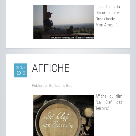
Les acteurs du
documentaire
"Insecticide
Mon Amour".
AFFICHE
30 Nov
2010
Publié par Guillaume Bodin.
Affiche du film
"La Clef des
Terroirs"