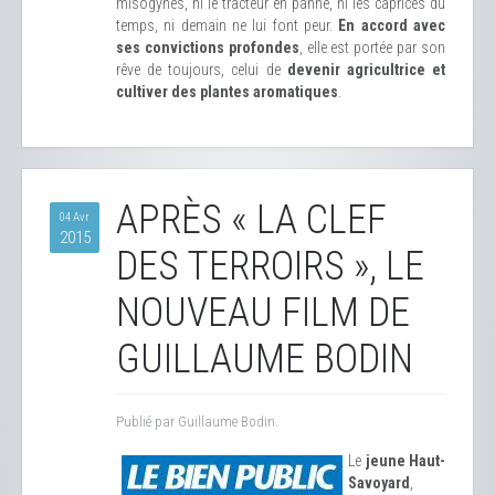
misogynes, ni le tracteur en panne, ni les caprices du
temps, ni demain ne lui font peur.
En accord avec
ses convictions profondes
, elle est portée par son
rêve de toujours, celui de
devenir agricultrice et
cultiver des plantes aromatiques
.
APRÈS « LA CLEF
04 Avr
2015
DES TERROIRS », LE
NOUVEAU FILM DE
GUILLAUME BODIN
Publié par Guillaume Bodin.
Le
jeune Haut-
Savoyard
,