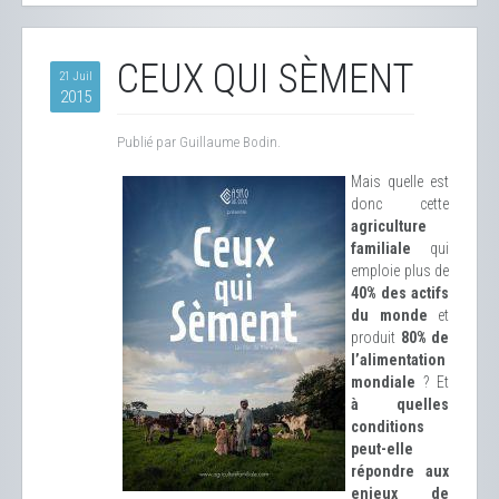
CEUX QUI SÈMENT
21 Juil
2015
Publié par Guillaume Bodin.
Mais quelle est
donc cette
agriculture
familiale
qui
emploie plus de
40% des actifs
du monde
et
produit
80% de
l’alimentation
mondiale
? Et
à quelles
conditions
peut-elle
répondre aux
enjeux de