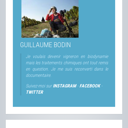
GUILLAUME BODIN
Je voulais devenir vigneron en biodynamie
mais les traitements chimiques ont tout remis
en question. Je me suis reconverti dans le
documentaire.
Suivez-moi sur
INSTAGRAM
-
FACEBOOK
-
TWITTER