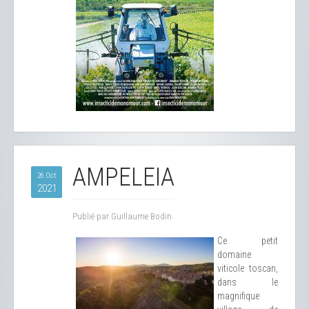
AMPELEIA
26 Oct
2021
Publié par Guillaume Bodin.
Ce petit
domaine
viticole toscan,
dans le
magnifique