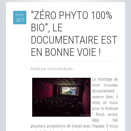
"ZÉRO PHYTO 100%
04 Fév
2017
BIO", LE
DOCUMENTAIRE EST
EN BONNE VOIE !
Publié par Guillaume Bodin.
Le montage de
mon nouveau
documentaire
avance bien, il
reste un mois
pour le finaliser
! Nous avons
déjà fait
plusieurs projections de travail avec l'équipe. Il nous