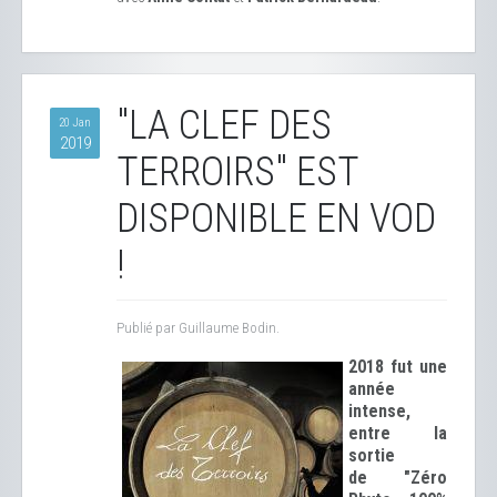
"LA CLEF DES
20 Jan
2019
TERROIRS" EST
DISPONIBLE EN VOD
!
Publié par Guillaume Bodin.
2018 fut une
année
intense,
entre la
sortie
de "Zéro