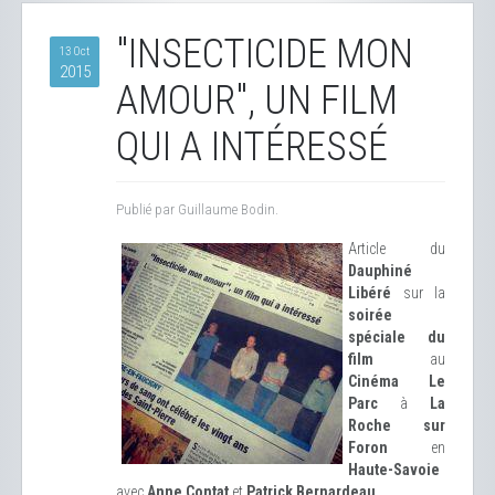
"INSECTICIDE MON
13 Oct
2015
AMOUR", UN FILM
QUI A INTÉRESSÉ
Publié par Guillaume Bodin.
Article du
Dauphiné
Libéré
sur la
soirée
spéciale du
film
au
Cinéma Le
Parc
à
La
Roche sur
Foron
en
Haute-Savoie
avec
Anne Contat
et
Patrick Bernardeau
.