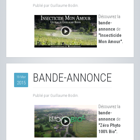
Publié par Guillaume Bodin.
Découvrez la
bande-
annonce
de
"Insecticide
Mon Amour".
BANDE-ANNONCE
19 Mar
2015
Publié par Guillaume Bodin.
Découvrez la
bande-
annonce
de
"Zéro Phyto
100% Bio".