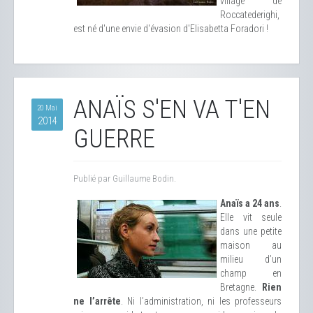
village de
Roccatederighi,
est né d'une envie d'évasion d'Elisabetta Foradori !
ANAÏS S'EN VA T'EN
20 Mai
2014
GUERRE
Publié par Guillaume Bodin.
Anaïs a 24 ans
.
Elle vit seule
dans une petite
maison au
milieu d’un
champ en
Bretagne.
Rien
ne l’arrête
. Ni l’administration, ni les professeurs