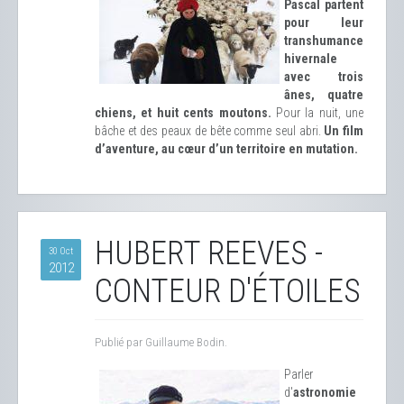
Pascal partent
pour leur
transhumance
hivernale
avec trois
ânes, quatre
chiens, et huit cents moutons.
Pour la nuit, une
bâche et des peaux de bête comme seul abri.
Un film
d’aventure, au cœur d’un territoire en mutation.
HUBERT REEVES -
30 Oct
2012
CONTEUR D'ÉTOILES
Publié par Guillaume Bodin.
Parler
d'
astronomie