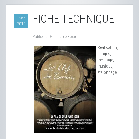
FICHE TECHNIQUE
17 Jan
2011
Publié par Guillaume Bodin.
Réalisation,
images,
montage,
musique,
étalonnage...