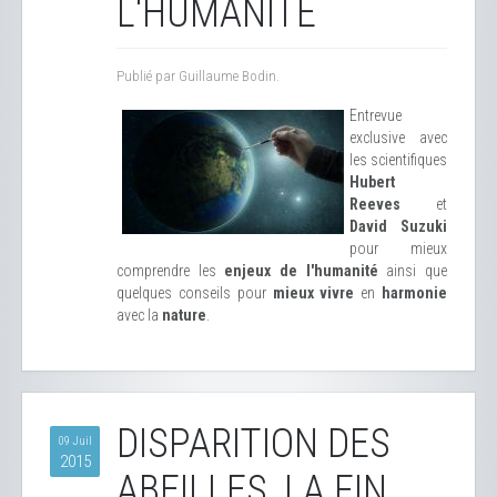
L'HUMANITÉ
Publié par Guillaume Bodin.
Entrevue
exclusive avec
les scientifiques
Hubert
Reeves
et
David Suzuki
pour mieux
comprendre les
enjeux de l'humanité
ainsi que
quelques conseils pour
mieux vivre
en
harmonie
avec la
nature
.
DISPARITION DES
09 Juil
2015
ABEILLES, LA FIN