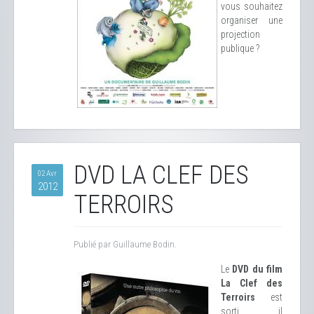
vous souhaitez
organiser une
projection
publique ?
DVD LA CLEF DES
02 Avr
2012
TERROIRS
Publié par Guillaume Bodin.
Le
DVD du film
La Clef des
Terroirs
est
sorti, il