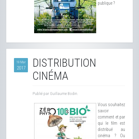
publique ?
DISTRIBUTION
19 Mar
2017
CINÉMA
Publié par Guillaume Bodin.
Vous souhaitez
savoir
comment et par
qui le film est
distribué au
cinéma ? Ou