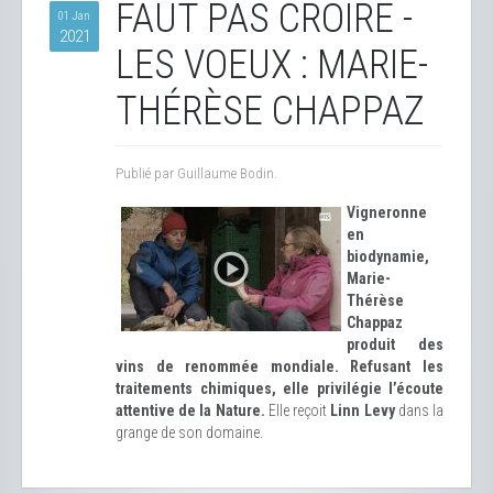
FAUT PAS CROIRE -
01 Jan
2021
LES VOEUX : MARIE-
THÉRÈSE CHAPPAZ
Publié par Guillaume Bodin.
Vigneronne
en
biodynamie,
Marie-
Thérèse
Chappaz
produit des
vins de renommée mondiale. Refusant les
traitements chimiques, elle privilégie l’écoute
attentive de la Nature.
Elle reçoit
Linn Levy
dans la
grange de son domaine.