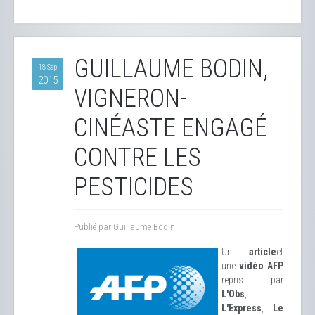
GUILLAUME BODIN,
18 Sep
2015
VIGNERON-
CINÉASTE ENGAGÉ
CONTRE LES
PESTICIDES
Publié par Guillaume Bodin.
Un
article
et
une
vidéo AFP
repris par
L'Obs
,
L'Express
,
Le