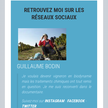
RETROUVEZ MOI SUR LES
RÉSEAUX SOCIAUX
GUILLAUME BODIN
Je voulais devenir vigneron en biodynamie
mais les traitements chimiques ont tout remis
en question. Je me suis reconverti dans le
documentaire.
Suivez-moi sur
INSTAGRAM
-
FACEBOOK
-
TWITTER