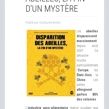
D'UN MYSTÈRE
Publié par Guillaume Bodin.
Les
abeilles
disparaissent
massivement
depuis août
2007. Ce
désastre
touche
particulièrement
l’
Europe
, les
États-Unis
, la
Chine
… Les
pertes
atteignent
parfois 80%
des colonies
.
L’
industrie agro-alimentaire
réalise soudain que