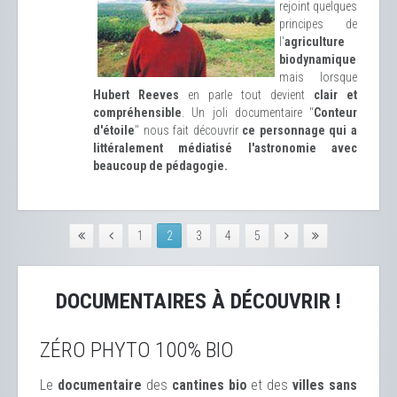
rejoint quelques
principes de
l'
agriculture
biodynamique
mais lorsque
Hubert Reeves
en parle tout devient
clair et
compréhensible
. Un joli documentaire "
Conteur
d'étoile
" nous fait découvrir
ce personnage qui a
littéralement médiatisé l'astronomie avec
beaucoup de pédagogie.
1
2
3
4
5
DOCUMENTAIRES À DÉCOUVRIR !
ZÉRO PHYTO 100% BIO
Le
documentaire
des
cantines bio
et des
ville
s sans