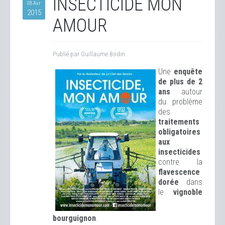
INSECTICIDE MON
08 Avr
2015
AMOUR
Publié par Guillaume Bodin.
Une
enquête
de plus de 2
ans
autour
du problème
des
traitements
obligatoires
aux
insecticides
contre la
flavescence
dorée
dans
le
vignoble
bourguignon
.