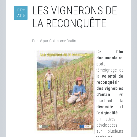
LES VIGNERONS DE
11 Fév
2015
LA RECONQUÊTE
Publié par Guillaume Bodin.
Ce
film
documentaire
porte
témoignage de
la
volonté de
reconquérir
des vignobles
d'antan
en
montrant la
diversité
et
l’
originalité
d’initiatives
développées
sur plusieurs