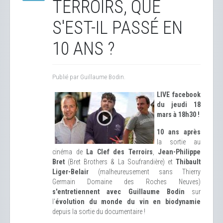
TERROIRS, QUE
S'EST-IL PASSÉ EN
10 ANS ?
Publié par Guillaume Bodin.
LIVE facebook
du jeudi 18
mars à 18h30 !
10 ans après
la sortie au
cinéma de
La Clef des Terroirs
,
Jean-Philippe
Bret
(Bret Brothers & La Soufrandière) et
Thibault
Liger-Belair
(malheureusement sans Thierry
Germain Domaine des Roches Neuves)
s'entretiennent avec Guillaume Bodin
sur
l'
évolution du monde du vin en biodynamie
depuis la sortie du documentaire !