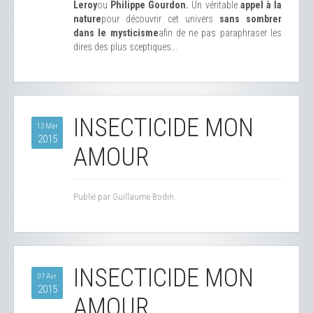
Leroy
ou
Philippe Gourdon.
Un véritable
appel à la
nature
pour découvrir cet univers
sans sombrer
dans le mysticisme
afin de ne pas paraphraser les
dires des plus sceptiques...
INSECTICIDE MON
13 Mar
2015
AMOUR
Publié par Guillaume Bodin.
INSECTICIDE MON
07 Avr
2015
AMOUR