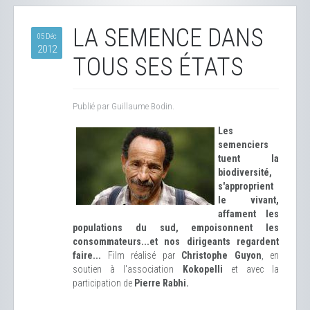
LA SEMENCE DANS
05 Déc
2012
TOUS SES ÉTATS
Publié par Guillaume Bodin.
Les
semenciers
tuent la
biodiversité,
s'approprient
le vivant,
affament les
populations du sud, empoisonnent les
consommateurs...et nos dirigeants regardent
faire...
Film réalisé par
Christophe Guyon
, en
soutien à l'association
Kokopelli
et avec la
participation de
Pierre Rabhi.