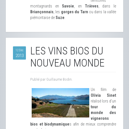
territoires
montagnards en
Savoie
, en
Trièves
, dans le
Briançonnais
, les
gorges du Tarn
ou dans la vallée
piémontaise de
Suze
.
LES VINS BIOS DU
12 Déc
2013
NOUVEAU MONDE
Publié par Guillaume Bodin.
Un film de
Olivia Sinet
réalisé lors d'un
tour du
monde des
vignerons
bios et biodynamique
s afin de mieux comprendre