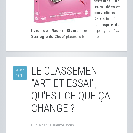
certaines de
leurs idées et
convictions
.
Ce très bon film
est
inspiré du
livre de Naomi Klein
du nom éponyme "
La
Stratégie du Choc
" plusieurs fois primé.
LE CLASSEMENT
26 Jan
2016
"ART ET ESSAI",
QU'EST CE QUE ÇA
CHANGE ?
Publié par Guillaume Bodin.