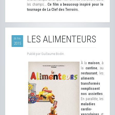
les champs...
Ce film a beaucoup inspiré pour le
tournage de La Clef des Terroirs.
LES ALIMENTEURS
06 Fév
2015
Publié par Guillaume Bodin.
À la
maison
, à
la
cantine
, au
restaurant
, les
aliments
transformés
remplissent
nos assiettes
.
En parallèle, les
maladies
cardio-
vasculaires
et