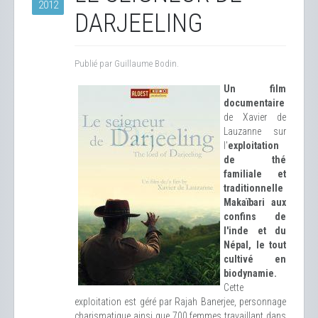
2012
DARJEELING
Publié par Guillaume Bodin.
Un film
documentaire
de Xavier de
Lauzanne sur
l'
exploitation
de thé
familiale et
traditionnelle
Makaïbari aux
confins de
l'inde et du
Népal, le tout
cultivé en
biodynamie.
Cette
exploitation est géré par Rajah Banerjee, personnage
charismatique ainsi que 700 femmes travaillant dans