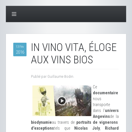
IN VINO VITA, ÉLOGE
13 Fév
2016
AUX VINS BIOS
Publié par Guillaume Bodin.
Ce
documentaire
nous
transporte
dans l'
univers
Angevins
de la
biodynamie
au travers de
portraits de vignerons
d'exceptions
tels que
Nicolas Joly
,
Richard