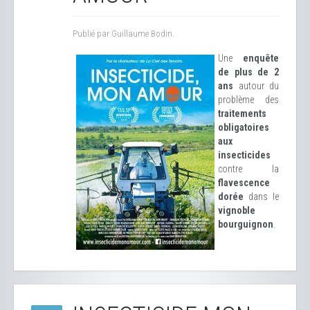
Publié par Guillaume Bodin.
Une
enquête
de plus de 2
ans
autour du
problème des
traitements
obligatoires
aux
insecticides
contre la
flavescence
dorée
dans le
vignoble
bourguignon
.