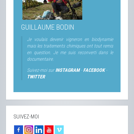
GUILLAUME BODIN
Je voulais devenir vigneron en biodynamie
mais les traitements chimiques ont tout remis
en question. Je me suis reconverti dans le
documentaire.
Suivez-moi sur
INSTAGRAM
-
FACEBOOK
-
TWITTER
SUIVEZ-MOI