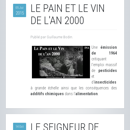
LE PAIN ET LE VIN
05 Jui
2015
DE L'AN 2000
Publié par Guillaume Bodin.
Une
émission
de 1964
critiquant
l'emploi massif
de
pesticides
et
d'
insecticides
à grande échelle ainsi que les conséquences des
additifs chimiques
dans l'
alimentation
.
LE SEIGNEUR DE
14 Oct