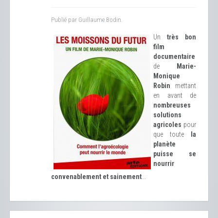
Publié par Guillaume Bodin.
Un
très bon
film
documentaire
de
Marie-
Monique
Robin
mettant
en avant de
nombreuses
solutions
agricoles
pour
que toute
la
planète
puisse se
nourrir
convenablement et sainement
...