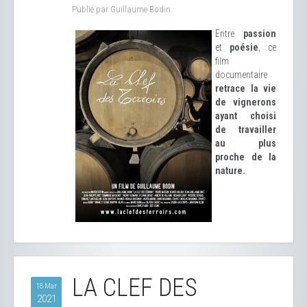
Publié par Guillaume Bodin.
Entre
passion
et
poésie
, ce
film
documentaire
retrace la vie
de vignerons
ayant choisi
de travailler
au plus
proche de la
nature.
LA CLEF DES
18 Mar
2021