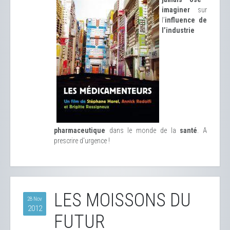
imaginer
sur
l’
influence de
l’industrie
pharmaceutique
dans le monde de la
santé
. A
prescrire d'urgence !
LES MOISSONS DU
28 Nov
2012
FUTUR