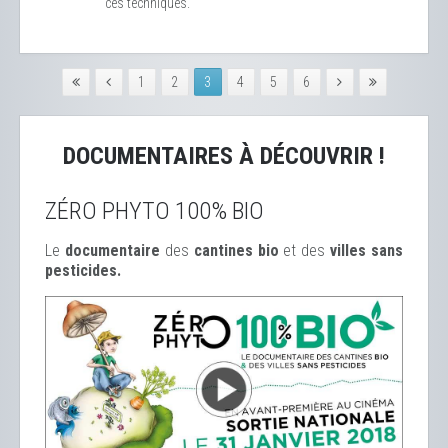
ces techniques.
1
2
3
4
5
6
DOCUMENTAIRES À DÉCOUVRIR !
ZÉRO PHYTO 100% BIO
Le
documentaire
des
cantines bio
et des
ville
s sans
pesticides.