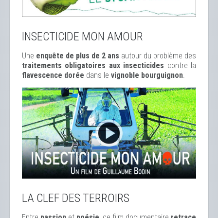
INSECTICIDE MON AMOUR
Une
enquête de plus de 2 ans
autour du problème des
traitements obligatoires aux insecticides
contre la
flavescence dorée
dans le
vignoble bourguignon
.
LA CLEF DES TERROIRS
Entre
passion
et
poésie
, ce film documentaire
retrace