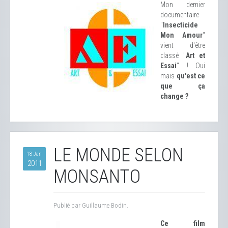
Mon dernier
documentaire
"
Insecticide
Mon Amour
"
vient d'être
classé "
Art et
Essai
" ! Oui
mais
qu'est ce
que ça
change ?
LE MONDE SELON
18 Jan
2011
MONSANTO
Publié par Guillaume Bodin.
Ce film