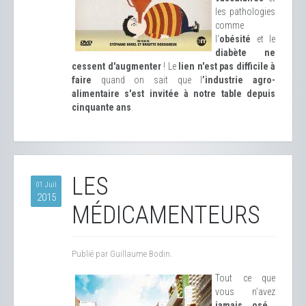
les pathologies
comme
l'
obésité
et le
diabète ne
cessent d'augmenter
! Le
lien n'est pas difficile à
faire
quand on sait que l
’industrie agro-
alimentaire s'est invitée à notre table depuis
cinquante ans
.
LES
01 Juil
2015
MÉDICAMENTEURS
Publié par Guillaume Bodin.
Tout ce que
vous n’avez
jamais osé